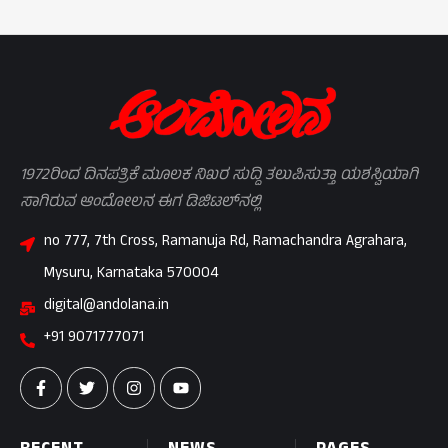
1972ರಿಂದ ದಿನಪತ್ರಿಕೆ ಮೂಲಕ ನಿಖರ ಸುದ್ದಿ ತಲುಪಿಸುತ್ತಾ ಯಶಸ್ವಿಯಾಗಿ
ಸಾಗಿರುವ ಆಂದೋಲನ ಈಗ ಡಿಜಿಟಲ್‌ನಲ್ಲಿ
no 777, 7th Cross, Ramanuja Rd, Ramachandra Agrahara,
Mysuru, Karnataka 570004
digital@andolana.in
+91 9071777071