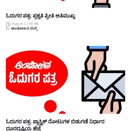
ಓದುಗರ ಪತ್ರ: ಪ್ರಕೃತಿ ಪ್ರೀತಿ ಅತಿಮುಖ್ಯ
August 7, 1:39 AM
By
ಆಂದೋಲನ ಡೆಸ್ಕ್
ಓದುಗರ ಪತ್ರ: ಪ್ಲಾಸ್ಟಿಕ್ ನೋಟುಗಳ ಬಿಡುಗಡೆ ನಿರ್ಧಾರ
ದೂರದೃಷ್ಟಿಯ ಹೆಜ್ಜೆ