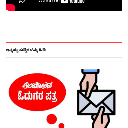
ಇನ್ನಷ್ಟು ಸುದ್ದಿಗಳನ್ನು ಓದಿ