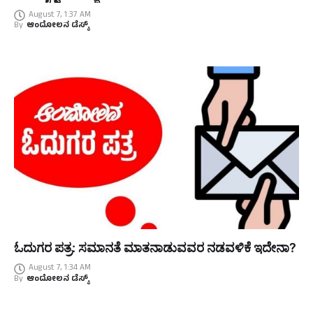
August 7, 1:37 AM
By
ಆಂದೋಲನ ಡೆಸ್ಕ್
ಓದುಗರ ಪತ್ರ: ಸಮಾನತೆ ಮಾತನಾಡುವವರ ನಡವಳಿಕೆ ಇದೇನಾ?
August 7, 1:34 AM
By
ಆಂದೋಲನ ಡೆಸ್ಕ್