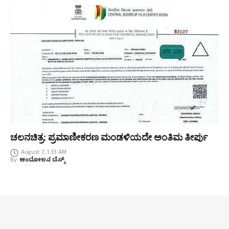
ಚಲನಚಿತ್ರ: ಪ್ರಮಾಣೀಕರಣ ಮಂಡಳಿಯದೇ ಅಂತಿಮ ತೀರ್ಪು
August 7, 1:33 AM
By
ಆಂದೋಲನ ಡೆಸ್ಕ್