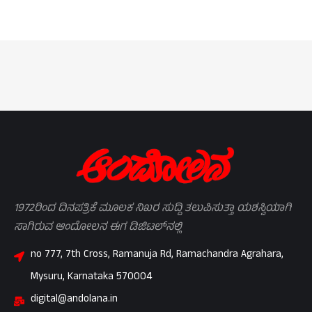
1972ರಿಂದ ದಿನಪತ್ರಿಕೆ ಮೂಲಕ ನಿಖರ ಸುದ್ದಿ ತಲುಪಿಸುತ್ತಾ ಯಶಸ್ವಿಯಾಗಿ
ಸಾಗಿರುವ ಆಂದೋಲನ ಈಗ ಡಿಜಿಟಲ್‌ನಲ್ಲಿ
no 777, 7th Cross, Ramanuja Rd, Ramachandra Agrahara,
Mysuru, Karnataka 570004
digital@andolana.in