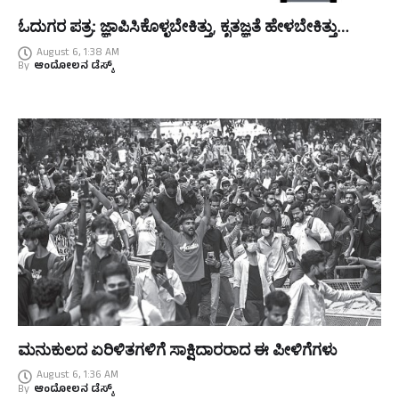
ಓದುಗರ ಪತ್ರ: ಜ್ಞಾಪಿಸಿಕೊಳ್ಳಬೇಕಿತ್ತು, ಕೃತಜ್ಞತೆ ಹೇಳಬೇಕಿತ್ತು…
August 6, 1:38 AM
By
ಆಂದೋಲನ ಡೆಸ್ಕ್
ಮನುಕುಲದ ಏರಿಳಿತಗಳಿಗೆ ಸಾಕ್ಷಿದಾರರಾದ ಈ ಪೀಳಿಗೆಗಳು
August 6, 1:36 AM
By
ಆಂದೋಲನ ಡೆಸ್ಕ್