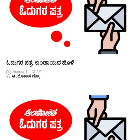
ಓದುಗರ ಪತ್ರ: ಬಂಡಾಯದ ಹೊಳೆ
August 6, 1:42 AM
By
ಆಂದೋಲನ ಡೆಸ್ಕ್