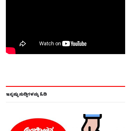
ಇನ್ನಷ್ಟು ಸುದ್ದಿಗಳನ್ನು ಓದಿ