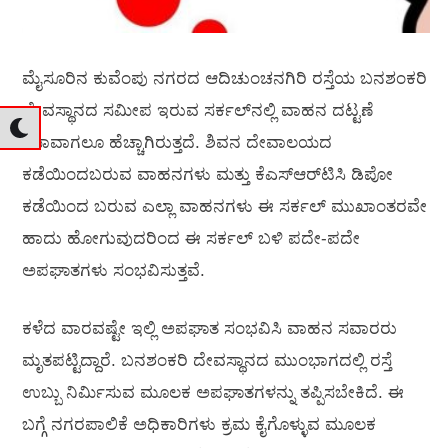
ಮೈಸೂರಿನ ಕುವೆಂಪು ನಗರದ ಆದಿಚುಂಚನಗಿರಿ ರಸ್ತೆಯ ಬನಶಂಕರಿ
ದೇವಸ್ಥಾನದ ಸಮೀಪ ಇರುವ ಸರ್ಕಲ್‌ನಲ್ಲಿ ವಾಹನ ದಟ್ಟಣೆ
ಯಾವಾಗಲೂ ಹೆಚ್ಚಾಗಿರುತ್ತದೆ. ಶಿವನ ದೇವಾಲಯದ
ಕಡೆಯಿಂದಬರುವ ವಾಹನಗಳು ಮತ್ತು ಕೆಎಸ್‌ಆರ್‌ಟಿಸಿ ಡಿಪೋ
ಕಡೆಯಿಂದ ಬರುವ ಎಲ್ಲಾ ವಾಹನಗಳು ಈ ಸರ್ಕಲ್ ಮುಖಾಂತರವೇ
ಹಾದು ಹೋಗುವುದರಿಂದ ಈ ಸರ್ಕಲ್ ಬಳಿ ಪದೇ-ಪದೇ
ಅಪಘಾತಗಳು ಸಂಭವಿಸುತ್ತವೆ.
ಕಳೆದ ವಾರವಷ್ಟೇ ಇಲ್ಲಿ ಅಪಘಾತ ಸಂಭವಿಸಿ ವಾಹನ ಸವಾರರು
ಮೃತಪಟ್ಟಿದ್ದಾರೆ. ಬನಶಂಕರಿ ದೇವಸ್ಥಾನದ ಮುಂಭಾಗದಲ್ಲಿ ರಸ್ತೆ
ಉಬ್ಬು ನಿರ್ಮಿಸುವ ಮೂಲಕ ಅಪಘಾತಗಳನ್ನು ತಪ್ಪಿಸಬೇಕಿದೆ. ಈ
ಬಗ್ಗೆ ನಗರಪಾಲಿಕೆ ಅಧಿಕಾರಿಗಳು ಕ್ರಮ ಕೈಗೊಳ್ಳುವ ಮೂಲಕ