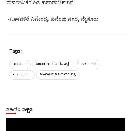
ಸಾರ್ವಜನಿಕರ ಹಿತ ಕಾಪಾಡಬೇಕಾಗಿದೆ.
-ಬೂಕನಕೆರೆ ವಿಜೇಂದ್ರ, ಕುವೆಂಪು ನಗರ, ಮೈಸೂರು
Tags:
accident
Andolana ಓದುಗರ ಪತ್ರ
hevy traffic
road hump
ಆಂದೋಲನ ಓದುಗರ ಪತ್ರ
ವಿಡಿಯೊ ವೀಕ್ಷಿಸಿ