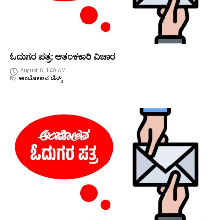
ಓದುಗರ ಪತ್ರ: ಆತಂಕಕಾರಿ ವಿಚಾರ
August 6, 1:40 AM
By
ಆಂದೋಲನ ಡೆಸ್ಕ್