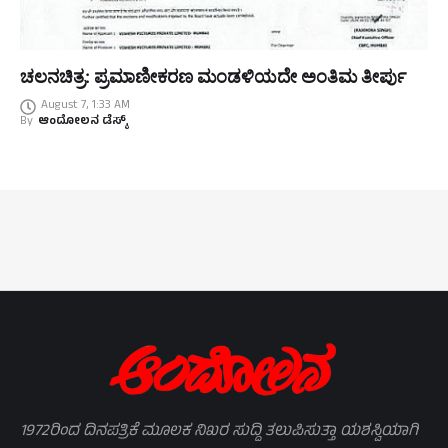
ಚಲನಚಿತ್ರ: ಪ್ರಮಾಣೀಕರಣ ಮಂಡಳಿಯದೇ ಅಂತಿಮ ತೀರ್ಪು
August 7, 1:33 AM
By
ಆಂದೋಲನ ಡೆಸ್ಕ್
1972ರಿಂದ ದಿನಪತ್ರಿಕೆ ಮೂಲಕ ನಿಖರ ಸುದ್ದಿ ತಲುಪಿಸುತ್ತಾ ಯಶಸ್ವಿಯಾಗಿ