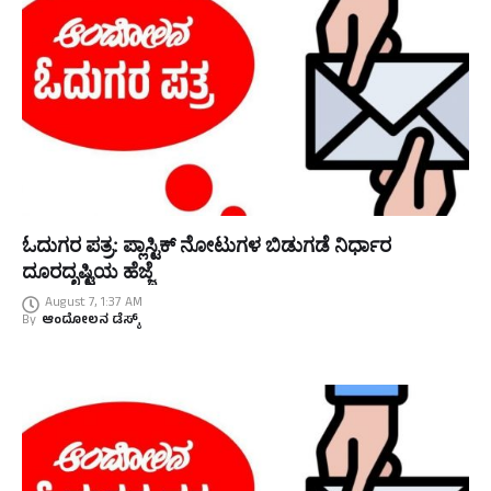
ಓದುಗರ ಪತ್ರ: ಪ್ಲಾಸ್ಟಿಕ್ ನೋಟುಗಳ ಬಿಡುಗಡೆ ನಿರ್ಧಾರ
ದೂರದೃಷ್ಟಿಯ ಹೆಜ್ಜೆ
August 7, 1:37 AM
By
ಆಂದೋಲನ ಡೆಸ್ಕ್