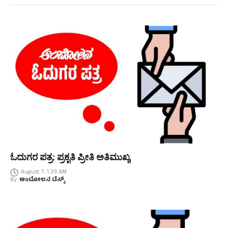
ಓದುಗರ ಪತ್ರ: ಪ್ರಕೃತಿ ಪ್ರೀತಿ ಅತಿಮುಖ್ಯ
August 7, 1:39 AM
By
ಆಂದೋಲನ ಡೆಸ್ಕ್