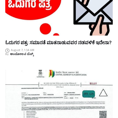
ಓದುಗರ ಪತ್ರ: ಸಮಾನತೆ ಮಾತನಾಡುವವರ ನಡವಳಿಕೆ ಇದೇನಾ?
August 7, 1:34 AM
By
ಆಂದೋಲನ ಡೆಸ್ಕ್