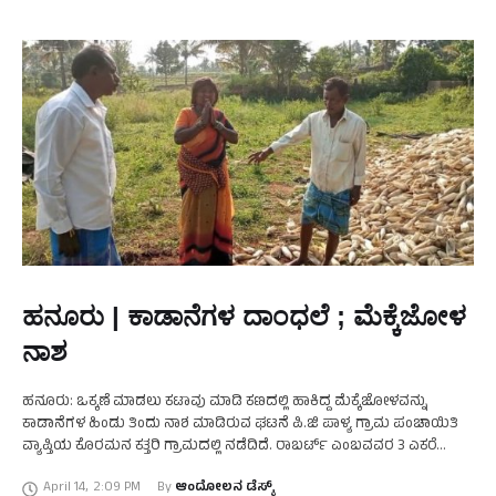
ಹನೂರು | ಕಾಡಾನೆಗಳ ದಾಂಧಲೆ ; ಮೆಕ್ಕೆಜೋಳ
ನಾಶ
ಹನೂರು: ಒಕ್ಕಣೆ ಮಾಡಲು ಕಟಾವು ಮಾಡಿ ಕಣದಲ್ಲಿ ಹಾಕಿದ್ದ ಮೆಕ್ಕೆಜೋಳವನ್ನು
ಕಾಡಾನೆಗಳ ಹಿಂಡು ತಿಂದು ನಾಶ ಮಾಡಿರುವ ಘಟನೆ ಪಿ.ಜಿ ಪಾಳ್ಯ ಗ್ರಾಮ ಪಂಚಾಯಿತಿ
ವ್ಯಾಪ್ತಿಯ ಕೊರಮನ ಕತ್ತರಿ ಗ್ರಾಮದಲ್ಲಿ ನಡೆದಿದೆ. ರಾಬರ್ಟ್ ಎಂಬವವರ 3 ಎಕರೆ
ಜಮೀನನ್ನು ಮಹದೇವಸ್ವಾಮಿ ಎಂಬುವವರು …
April 14
,
2:09 PM
By 
ಆಂದೋಲನ ಡೆಸ್ಕ್