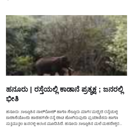
ಹನೂರು | ರಸ್ತೆಯಲ್ಲಿ ಕಾಡಾನೆ ಪ್ರತ್ಯಕ್ಷ ; ಜನರಲ್ಲಿ
ಭೀತಿ
ಹನೂರು: ತಾಲ್ಲೂಕಿನ ನಾಲ್‌ರೋಡ್ ಹಾಗೂ ನೆಲ್ಲೂರು ಮಾರ್ಗಮಧ್ಯದ ರಸ್ತೆಯಲ್ಲಿ
ಕಾಡಾನೆಯೊಂದು ಹಾಡಹಗಲೇ ರಸ್ತೆ ದಾಟಿ ಹೋಗಿರುವುದು ಪ್ರಯಾಣಿಕರು ಹಾಗೂ
ಸುತ್ತಮುತ್ತಲ ಜನರಲ್ಲಿ ಆತಂಕ ಮೂಡಿಸಿದೆ. ಹನೂರು ತಾಲ್ಲೂಕಿನ ಮಲೆ ಮಹದೇಶ್ವರ
ವನ್ಯಧಾಮ ವ್ಯಾಪ್ತಿಯ ಅರಣ್ಯ ಪ್ರದೇಶದಿಂದ ಆಗಮಿಸಿದ ಕಾಡಾನೆಯೊಂದು ರಸ್ತೆಯನ್ನು