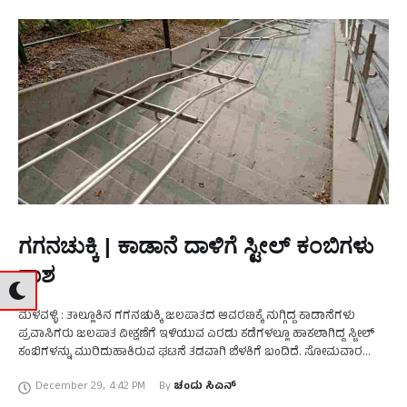
ಗಗನಚುಕ್ಕಿ | ಕಾಡಾನೆ ದಾಳಿಗೆ ಸ್ಟೀಲ್‌ ಕಂಬಿಗಳು
ನಾಶ
ಮಳವಳ್ಳಿ : ತಾಲ್ಲೂಕಿನ ಗಗನಚುಕ್ಕಿ ಜಲಪಾತದ ಆವರಣಕ್ಕೆ ನುಗ್ಗಿದ್ದ ಕಾಡಾನೆಗಳು
ಪ್ರವಾಸಿಗರು ಜಲಪಾತ ವೀಕ್ಷಣೆಗೆ ಇಳಿಯುವ ಎರಡು ಕಡೆಗಳಲ್ಲೂ ಹಾಕಲಾಗಿದ್ದ ಸ್ಟೀಲ್
ಕಂಬಿಗಳನ್ನು ಮುರಿದುಹಾಕಿರುವ ಘಟನೆ ತಡವಾಗಿ ಬೆಳಕಿಗೆ ಬಂದಿದೆ. ಸೋಮವಾರ
ಇಲ್ಲಿನ ವ್ಯಾಪಾರಿಗಳು ಕಂಬಿಗಳನ್ನು ಮುರಿದಿರುವುದನ್ನು ನೋಡಿ ಆತಂಕಗೊಂಡಿದ್ದಾರೆ.
December 29
,
4:42 PM
By 
ಚಂದು ಸಿಎನ್
ಗಗನ …