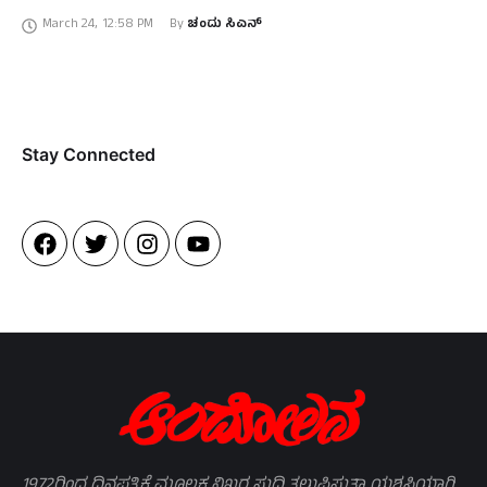
ನಿರತರಾಗಿದ್ದ ಎಲ್ಲರನ್ನೂ ಅಟ್ಟಾಡಿಸಿದೆ. ಇದರಿಂದಾಗಿ ಸಿಬ್ಬಂದಿಗಳು …
March 24
,
12:58 PM
By 
ಚಂದು ಸಿಎನ್
Stay Connected​
1972ರಿಂದ ದಿನಪತ್ರಿಕೆ ಮೂಲಕ ನಿಖರ ಸುದ್ದಿ ತಲುಪಿಸುತ್ತಾ ಯಶಸ್ವಿಯಾಗಿ