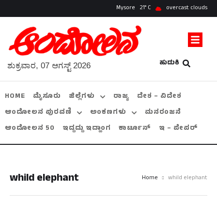
Mysore
21
overcast clouds
ಹುಡುಕಿ
ಶುಕ್ರವಾರ, 07 ಆಗಸ್ಟ್ 2026
HOME
ಮೈಸೂರು
ಜಿಲ್ಲೆಗಳು
ರಾಜ್ಯ
ದೇಶ – ವಿದೇಶ
ಆಂದೋಲನ ಪುರವಣಿ
ಅಂಕಣಗಳು
ಮನರಂಜನೆ
ಆಂದೋಲನ 50
ಇದ್ದದ್ದು ಇದ್ಹಾಂಗ
ಕಾರ್ಟೂನ್
ಇ – ಪೇಪರ್
whild elephant
Home
whild elephant