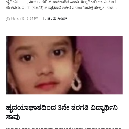
ದೃಢೀಕರಣ ಪತ್ರ ನೀಡುವ ಗುರಿ ಹೊಂದಲಾಗಿದೆ ಎಂದು ಜಿಲ್ಲಾಧಿಕಾರಿ ಡಾ. ಕುಮಾರ
ಹೇಳಿದರು. ಇಂದು (ಮಾ.13) ಜಿಲ್ಲಾಧಿಕಾರಿ ಕಚೇರಿ ಸಭಾಂಗಣದಲ್ಲಿ ಜಿಲ್ಲಾ ತಂಬಾಕು
ನಿಯಂತ್ರಣ ಕೋಶ, ಜಿಲ್ಲಾ ಆರೋಗ್ಯ ಮತ್ತು …
March 13
,
3:54 PM
By 
ಚಂದು ಸಿಎನ್
ಹೃದಯಾಘಾತದಿಂದ 3ನೇ ತರಗತಿ ವಿದ್ಯಾರ್ಥಿನಿ
ಸಾವು