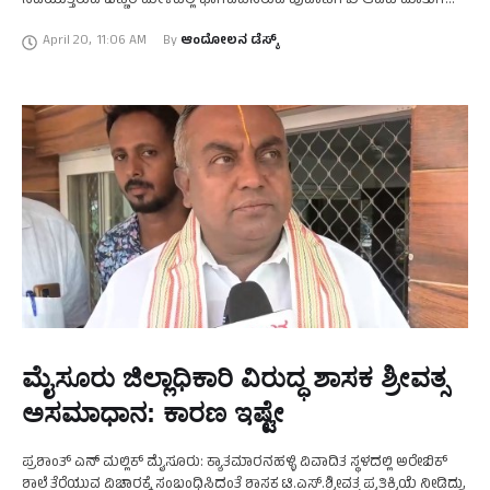
ನಡೆಯುತ್ತಿರುವ ಚಿಣ್ಣರ ಮೇಳದಲ್ಲಿ ಭಾಗವಹಿಸಿರುವ ಪುಟಾಣಿಗಳು ಆಡಿದ ಮಾತುಗಳು.
ಬೇಸಿಗೆ ರಜೆ ಹಿನ್ನಲೆ ರಂಗಾಯಣ ಆವರಣದಲ್ಲಿ …
April 20
,
11:06 AM
By 
ಆಂದೋಲನ ಡೆಸ್ಕ್
ಮೈಸೂರು ಜಿಲ್ಲಾಧಿಕಾರಿ ವಿರುದ್ಧ ಶಾಸಕ ಶ್ರೀವತ್ಸ
ಅಸಮಾಧಾನ: ಕಾರಣ ಇಷ್ಟೇ
ಪ್ರಶಾಂತ್‌ ಎನ್‌ ಮಲ್ಲಿಕ್‌ ಮೈಸೂರು: ಕ್ಯಾತಮಾರನಹಳ್ಳಿ ವಿವಾದಿತ ಸ್ಥಳದಲ್ಲಿ ಅರೇಬಿಕ್‌
ಶಾಲೆ ತೆರೆಯುವ ವಿಚಾರಕ್ಕೆ ಸಂಬಂಧಿಸಿದಂತೆ ಶಾಸಕ ಟಿ.ಎಸ್.ಶ್ರೀವತ್ಸ ಪ್ರತಿಕ್ರಿಯೆ ನೀಡಿದ್ದು,