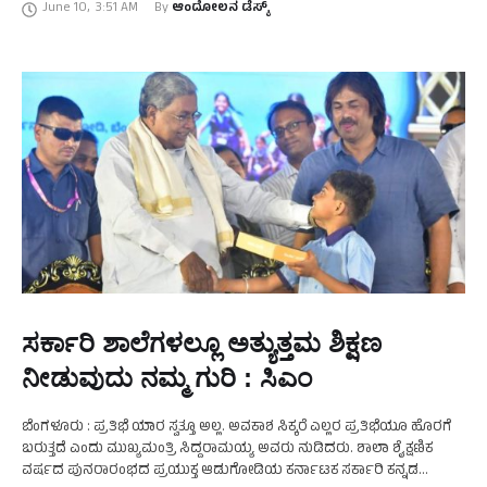
June 10
,
3:51 AM
By 
ಆಂದೋಲನ ಡೆಸ್ಕ್
ಸರ್ಕಾರಿ ಶಾಲೆಗಳಲ್ಲೂ ಅತ್ಯುತ್ತಮ ಶಿಕ್ಷಣ
ನೀಡುವುದು ನಮ್ಮ ಗುರಿ : ಸಿಎಂ
ಬೆಂಗಳೂರು : ಪ್ರತಿಭೆ ಯಾರ ಸ್ವತ್ತೂ ಅಲ್ಲ. ಅವಕಾಶ ಸಿಕ್ಕರೆ ಎಲ್ಲರ ಪ್ರತಿಭೆಯೂ ಹೊರಗೆ
ಬರುತ್ತದೆ ಎಂದು ಮುಖ್ಯಮಂತ್ರಿ ಸಿದ್ದರಾಮಯ್ಯ ಅವರು ನುಡಿದರು. ಶಾಲಾ ಶೈಕ್ಷಣಿಕ
ವರ್ಷದ ಪುನರಾರಂಭದ ಪ್ರಯುಕ್ತ ಆಡುಗೋಡಿಯ ಕರ್ನಾಟಕ ಸರ್ಕಾರಿ ಕನ್ನಡ