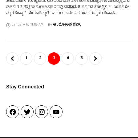
ಚಾಮರಾಜನಗರ: ಹೃದಯಘಾತದಿಂದ ಮೂರನೇ ತರಗತಿ ವಿದ್ಯಾರ್ಥಿನಿ ಸಾವನ್ನಪ್ಪಿರುವ
ಘಟನೆ ಗಡಿ ಜಿಲ್ಲೆ ಚಾಮರಾಜನಗರದಲ್ಲಿ ನಡೆದಿದೆ. 8 ವರ್ಷದ ತೇಜಸ್ವಿನಿ ಎಂಬುವವಳೇ
ಮೃತ ವಿದ್ಯಾರ್ಥಿನಿಯಾಗಿದ್ದಾರೆ. ಚಾಮರಾಜನಗರದ ಬದನಗುಪ್ಪೆಯ ನಿವಾಸಿ
ಲಿಂಗರಾಜು ಮತ್ತು ಶೃತಿ ದಂಪತಿಯ ಪುತ್ರಿ ತೇಜಸ್ವಿನಿ ಎಂದು ತಿಳಿದು ಬಂದಿದೆ. ತೇಜಸ್ವಿನಿ …
January 6
,
11:18 AM
By 
ಆಂದೋಲನ ಡೆಸ್ಕ್
1
2
3
4
5
Stay Connected​