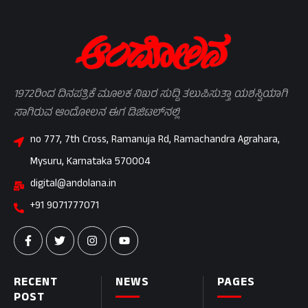
1972ರಿಂದ ದಿನಪತ್ರಿಕೆ ಮೂಲಕ ನಿಖರ ಸುದ್ದಿ ತಲುಪಿಸುತ್ತಾ ಯಶಸ್ವಿಯಾಗಿ
ಸಾಗಿರುವ ಆಂದೋಲನ ಈಗ ಡಿಜಿಟಲ್‌ನಲ್ಲಿ
no 777, 7th Cross, Ramanuja Rd, Ramachandra Agrahara,
Mysuru, Karnataka 570004
digital@andolana.in
+91 9071777071
RECENT
NEWS
PAGES
POST