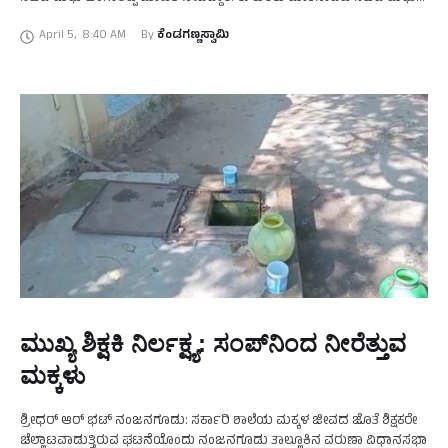
ಬಂಗಾರಪ್ಪ ಅವರು, 2025ರ …
April 5
,
8:40 AM
By 
ಕೆಂಡಗಣ್ಣಸ್ವಾಮಿ
ಮುಖ್ಯ ಶಿಕ್ಷಕಿ ನಿರ್ಲಕ್ಷ್ಯ: ಸಂಪ್‌ನಿಂದ ನೀರೆತ್ತುವ
ಮಕ್ಕಳು
ಶ್ರೀಧರ್‌ ಆರ್ ಭಟ್‌ ನಂಜನಗೂಡು: ಸರ್ಕಾರಿ ಶಾಲೆಯ ಮಕ್ಕಳ ಜೀವದ ಜೊತೆ ಶಿಕ್ಷಕರೇ
ಚೆಲ್ಲಾಟವಾಡುತ್ತಿರುವ ಘಟನೆಯೊಂದು ನಂಜನಗೂಡು ತಾಲ್ಲೂಕಿನ ವರುಣಾ ವಿಧಾನಸಭಾ