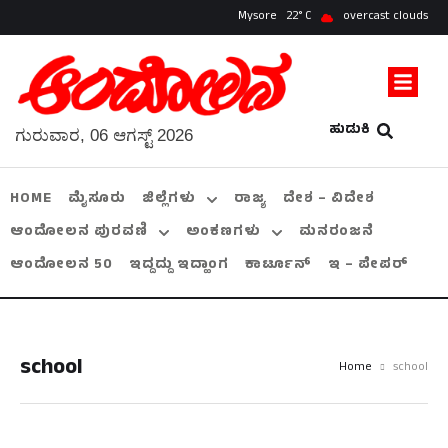
Mysore
22
overcast clouds
ಹುಡುಕಿ
ಗುರುವಾರ, 06 ಆಗಸ್ಟ್ 2026
HOME
ಮೈಸೂರು
ಜಿಲ್ಲೆಗಳು
ರಾಜ್ಯ
ದೇಶ – ವಿದೇಶ
ಆಂದೋಲನ ಪುರವಣಿ
ಅಂಕಣಗಳು
ಮನರಂಜನೆ
ಆಂದೋಲನ 50
ಇದ್ದದ್ದು ಇದ್ಹಾಂಗ
ಕಾರ್ಟೂನ್
ಇ – ಪೇಪರ್
school
Home
school