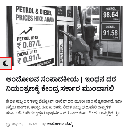
ಆಂದೋಲನ ಸಂಪಾದಕೀಯ | ಇಂಧನ ದರ
ನಿಯಂತ್ರಣಕ್ಕೆ ಕೇಂದ್ರ ಸರ್ಕಾರ ಮುಂದಾಗಲಿ
ಕೇವಲ ಹತ್ತು ದಿನಗಳಲ್ಲಿ ಪೆಟ್ರೋಲ್, ಡೀಸೆಲ್ ದರ ಮೂರು ಬಾರಿ ಹೆಚ್ಚಳವಾಗಿದೆ. ಇದು
ಪಶ್ಚಿಮ ಬಂಗಾಳ, ಅಸ್ಸಾಂ, ತಮಿಳುನಾಡು, ಕೇರಳ ಮತ್ತು ಪುದುಚೇರಿ ರಾಜ್ಯಗಳ
ಚುನಾವಣೆ ಮುಗಿಯುತ್ತಿದ್ದಂತೆ ಇಂಧನಗಳ ದರ ನಾಗಾಲೋಟದಿಂದ ಮುನ್ನುಗ್ಗಿದೆ. ತೈಲ
ಮಾರಾಟ ಕಂಪೆನಿಗಳು ಪೆಟ್ರೋಲ್, ಡೀಸೆಲ್ ಬೆಲೆಯನ್ನು …
May 25
,
6:06 AM
By 
ಆಂದೋಲನ ಡೆಸ್ಕ್