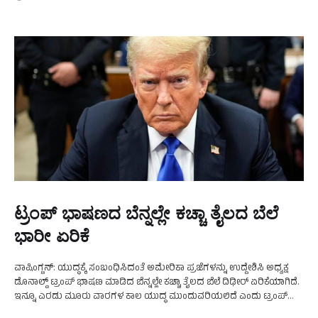
ಟ್ರಂಪ್‌ ಭಾಷಣದ ಬೆನ್ನಲ್ಲೇ ಕಚ್ಚಾ ತೈಲದ ಬೆಲೆ
ಭಾರೀ ಏರಿಕೆ
ವಾಷಿಂಗ್ಟನ್:‌ ಯುದ್ಧಕ್ಕೆ ಸಂಬಂಧಿಸಿದಂತೆ ಅಮೇರಿಕಾ ಪ್ರಜೆಗಳನ್ನು ಉದ್ದೇಶಿಸಿ ಅಧ್ಯಕ್ಷ
ಡೊನಾಲ್ಡ್‌ ಟ್ರಂಪ್‌ ಭಾಷಣ ಮಾಡಿದ ಬೆನ್ನಲ್ಲೇ ಕಚ್ಚಾ ತೈಲದ ಬೆಲೆ ದಿಢೀರ್‌ ಏರಿಕೆಯಾಗಿದೆ.
ಇನ್ನೂ ಎರಡು ಮೂರು ವಾರಗಳ ಕಾಲ ಯುದ್ಧ ಮುಂದುವರಿಯಲಿದೆ ಎಂದು ಟ್ರಂಪ್‌
ಹೇಳಿದ್ದರು. ಈ ಹೇಳಿಕೆಯ ಬೆನ್ನಲ್ಲೇ …