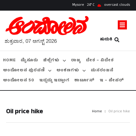
Mysore
24
overcast clouds
ಹುಡುಕಿ
ಶುಕ್ರವಾರ, 07 ಆಗಸ್ಟ್ 2026
HOME
ಮೈಸೂರು
ಜಿಲ್ಲೆಗಳು
ರಾಜ್ಯ
ದೇಶ – ವಿದೇಶ
ಆಂದೋಲನ ಪುರವಣಿ
ಅಂಕಣಗಳು
ಮನರಂಜನೆ
ಆಂದೋಲನ 50
ಇದ್ದದ್ದು ಇದ್ಹಾಂಗ
ಕಾರ್ಟೂನ್
ಇ – ಪೇಪರ್
Oil price hike
Home
Oil price hike