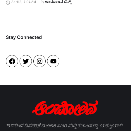
April 2
,
7:04 AM
By 
ಆಂದೋಲನ ಡೆಸ್ಕ್
Stay Connected​
1972ರಿಂದ ದಿನಪತ್ರಿಕೆ ಮೂಲಕ ನಿಖರ ಸುದ್ದಿ ತಲುಪಿಸುತ್ತಾ ಯಶಸ್ವಿಯಾಗಿ