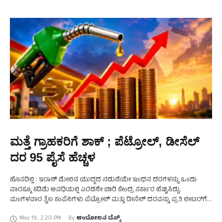
ಮತ್ತೆ ಗ್ರಾಹಕರಿಗೆ ಶಾಕ್ ; ಪೆಟ್ರೋಲ್, ಡೀಸೆಲ್
ದರ 95 ಪೈಸೆ ಹೆಚ್ಚಳ
ಹೊಸದಿಲ್ಲಿ : ಇರಾನ್ ಮೇಲಿನ ಯುದ್ಧದ ನಡುವೆಯೇ ಇಂಧನ ದರಗಳನ್ನು ಒಂದು
ವಾರಕ್ಕೂ ಕಡಿಮೆ ಅವಧಿಯಲ್ಲಿ ಎರಡನೇ ಬಾರಿ ಕೇಂದ್ರ ಸರ್ಕಾರ ಹೆಚ್ಚಿಸಿದ್ದು,
ಮಂಗಳವಾರ ತೈಲ ಕಂಪೆನಿಗಳು ಪೆಟ್ರೋಲ್ ಮತ್ತು ಡೀಸೆಲ್ ದರವನ್ನು ಪ್ರತಿ ಲೀಟರ್‌ಗೆ
ಸುಮಾರು 90 ಪೈಸೆಯಷ್ಟು ಏರಿಸಿವೆ. …
May 19
,
2:20 PM
By 
ಆಂದೋಲನ ಡೆಸ್ಕ್