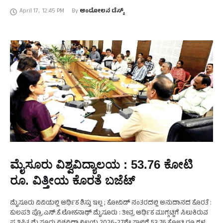
ಕಠಿಣ ಕ್ರಮಕ್ಕೆ ಮುಂದಾಗಿದೆ. ವಿದ್ಯಾರ್ಥಿ ಕಾರ್ತಿಕ್ …
April 17
,
12:45 PM
By 
ಆಂದೋಲನ ಡೆಸ್ಕ್
ಮೈಸೂರು ವಿಶ್ವವಿದ್ಯಾಲಯ : 53.76 ಕೋಟಿ
ರೂ. ವಿತ್ತೀಯ ಕೊರತೆ ಬಜೆಟ್
ಮೈಸೂರು ವಿವಿಯಲ್ಲಿ ಆರ್ಥಿಕ ಶಿಸ್ತು ಇಲ್ಲ ; ಕೋವಿಡ್ ನಂತರದಲ್ಲಿ ಅನುದಾನದ ಕೊರತೆ :
ಕುಲಪತಿ ಪ್ರೊ.ಎನ್.ಕೆ.ಲೋಕನಾಥ್ ಮೈಸೂರು : ತೀವ್ರ ಆರ್ಥಿಕ ಮುಗ್ಗಟ್ಟಿಗೆ ಸಿಲುಕಿರುವ