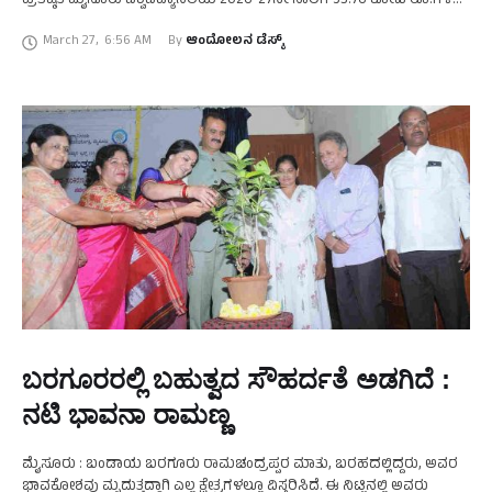
ಪ್ರತಿಷ್ಠಿತ ಮೈಸೂರು ವಿಶ್ವವಿದ್ಯಾನಿಲಯ 2026-27ನೇ ಸಾಲಿಗೆ 53.76 ಕೋಟಿ ರೂ.ಗಳ
ವಿತ್ತೀಯ ಕೊರತೆ ಎದುರಿಸುತ್ತಿದೆ. …
March 27
,
6:56 AM
By 
ಆಂದೋಲನ ಡೆಸ್ಕ್
ಬರಗೂರರಲ್ಲಿ ಬಹುತ್ವದ ಸೌಹರ್ದತೆ ಅಡಗಿದೆ :
ನಟಿ ಭಾವನಾ ರಾಮಣ್ಣ
ಮೈಸೂರು : ಬಂಡಾಯ ಬರಗೂರು ರಾಮಚಂದ್ರಪ್ಪರ ಮಾತು, ಬರಹದಲ್ಲಿದ್ದರು, ಅವರ
ಭಾವಕೋಶವು ಮೃದುತ್ವದ್ದಾಗಿ ಎಲ್ಲ ಕ್ಷೇತ್ರಗಳಲ್ಲೂ ವಿಸ್ತರಿಸಿದೆ. ಈ ನಿಟ್ಟಿನಲ್ಲಿ ಅವರು