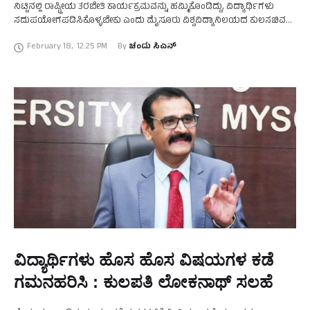
ನಿಟ್ಟಿನಲ್ಲಿ ರಾಷ್ಟ್ರೀಯ ತರಬೇತಿ ಕಾರ್ಯಕ್ರಮವನ್ನು ಹಮ್ಮಿಕೊಂಡಿದ್ದು, ವಿದ್ಯಾರ್ಥಿಗಳು
ಸದುಪಯೋಗಪಡಿಸಿಕೊಳ್ಳಬೇಕು ಎಂದು ಮೈಸೂರು ವಿಶ್ವವಿದ್ಯಾನಿಲಯದ ಕುಲಸಚಿವ
(ಪರೀಕ್ಷಾಂಗ) ಪ್ರೊ.ಎನ್.ನಾಗರಾಜು ಹೇಳಿದರು. ನಗರದ ಮೈಸೂರು
February 18
,
12:25 PM
By 
ಚಂದು ಸಿಎನ್
ವಿಶ್ವವಿದ್ಯಾನಿಲಯದ ರೇಷ್ಮೆ ಕೃಷಿ ವಿಜ್ಞಾನ …
ವಿದ್ಯಾರ್ಥಿಗಳು ಹೊಸ ಹೊಸ ವಿಷಯಗಳ ಕಡೆ
ಗಮನಹರಿಸಿ : ಕುಲಪತಿ ಲೋಕನಾಥ್‌ ಸಲಹೆ