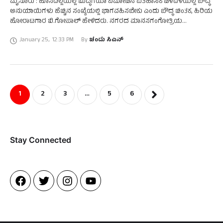
ಮೈಸೂರು : ಹೊಸದಿಲ್ಲಿಯಲ್ಲಿ ಬುದ್ಧಗಯಾ ವಿಮೋಚನೆ ಐತಿಹಾಸಿಕ ಚಳವಳಿಯಲ್ಲಿ ಬೌದ್ಧ
ಅನುಯಾಯಿಗಳು ಹೆಚ್ಚಿನ ಸಂಖ್ಯೆಯಲ್ಲಿ ಭಾಗವಹಿಸಬೇಕು ಎಂದು ಬೌದ್ಧ ಚಿಂತಕ, ಹಿರಿಯ
ಹೋರಾಟಗಾರ ಬಿ.ಗೋಪಾಲ್ ಹೇಳಿದರು. ನಗರದ ಮಾನಸಗಂಗೋತ್ರಿಯ
ಇಎಂಆರ್‌ಸಿ ಸಭಾಂಗಣದಲ್ಲಿ ಮೈಸೂರು ವಿವಿ ಬುದ್ಧ ಬಳಗದ ವತಿಯಿಂದ ಶನಿವಾರ
January 25
,
12:33 PM
By 
ಚಂದು ಸಿಎನ್
ನಡೆದ …
1
2
3
…
5
6
Stay Connected​