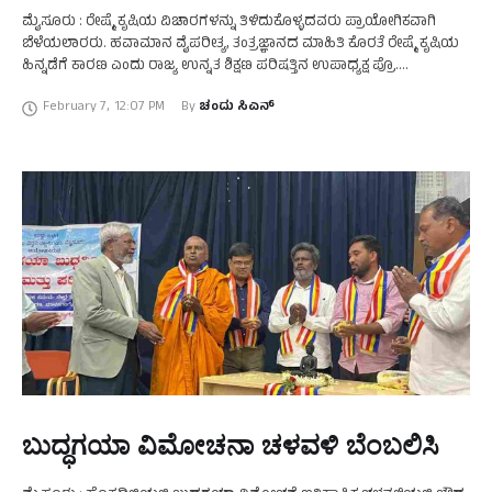
ಮೈಸೂರು : ರೇಷ್ಮೆ ಕೃಷಿಯ ವಿಚಾರಗಳನ್ನು ತಿಳಿದುಕೊಳ್ಳದವರು ಪ್ರಾಯೋಗಿಕವಾಗಿ
ಬೆಳೆಯಲಾರರು. ಹವಾಮಾನ ವೈಪರೀತ್ಯ, ತಂತ್ರಜ್ಞಾನದ ಮಾಹಿತಿ ಕೊರತೆ ರೇಷ್ಮೆ ಕೃಷಿಯ
ಹಿನ್ನಡೆಗೆ ಕಾರಣ ಎಂದು ರಾಜ್ಯ ಉನ್ನತ ಶಿಕ್ಷಣ ಪರಿಷತ್ತಿನ ಉಪಾಧ್ಯಕ್ಷ ಪ್ರೊ.
ಎಸ್.ಆರ್.ನಿರಂಜನ ಹೇಳಿದರು. ನಗರದ ಮಾನಸ ಗಂಗೋತ್ರಿಯ ಮೈಸೂರು …
February 7
,
12:07 PM
By 
ಚಂದು ಸಿಎನ್
ಬುದ್ಧಗಯಾ ವಿಮೋಚನಾ ಚಳವಳಿ ಬೆಂಬಲಿಸಿ