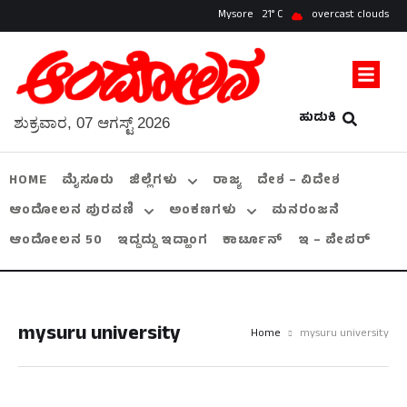
Mysore
21
overcast clouds
ಹುಡುಕಿ
ಶುಕ್ರವಾರ, 07 ಆಗಸ್ಟ್ 2026
HOME
ಮೈಸೂರು
ಜಿಲ್ಲೆಗಳು
ರಾಜ್ಯ
ದೇಶ – ವಿದೇಶ
ಆಂದೋಲನ ಪುರವಣಿ
ಅಂಕಣಗಳು
ಮನರಂಜನೆ
ಆಂದೋಲನ 50
ಇದ್ದದ್ದು ಇದ್ಹಾಂಗ
ಕಾರ್ಟೂನ್
ಇ – ಪೇಪರ್
mysuru university
Home
mysuru university