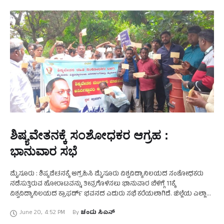
ಶಿಷ್ಯವೇತನಕ್ಕೆ ಸಂಶೋಧಕರ ಆಗ್ರಹ :
ಭಾನುವಾರ ಸಭೆ
ಮೈಸೂರು : ಶಿಷ್ಯವೇತನಕ್ಕೆ ಆಗ್ರಹಿಸಿ ಮೈಸೂರು ವಿಶ್ವವಿದ್ಯಾನಿಲಯದ ಸಂಶೋಧಕರು
ನಡೆಸುತ್ತಿರುವ ಹೋರಾಟವನ್ನು ತೀವ್ರಗೊಳಿಸಲು ಭಾನುವಾರ ಬೆಳಿಗ್ಗೆ 11ಕ್ಕೆ
ವಿಶ್ವವಿದ್ಯಾನಿಲಯದ ಕ್ರಾಫರ್ಡ್ ಭವನದ ಎದುರು ಸಭೆ ಕರೆಯಲಾಗಿದೆ. ಜಿಲ್ಲೆಯ ಎಲ್ಲಾ
ದಲಿತ ಸಂಘಟನೆಗಳು, ಪ್ರಗತಿಪರ ಚಿಂತಕರು, ವಿದ್ಯಾರ್ಥಿ ಸಂಘಟನೆಗಳ ಮುಖಂಡರು
June 20
,
4:52 PM
By 
ಚಂದು ಸಿಎನ್
ಸಭೆಯಲ್ಲಿ ಪಾಲ್ಗೊಂಡು …