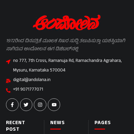
1972ರಿಂದ ದಿನಪತ್ರಿಕೆ ಮೂಲಕ ನಿಖರ ಸುದ್ದಿ ತಲುಪಿಸುತ್ತಾ ಯಶಸ್ವಿಯಾಗಿ
ಸಾಗಿರುವ ಆಂದೋಲನ ಈಗ ಡಿಜಿಟಲ್‌ನಲ್ಲಿ
no 777, 7th Cross, Ramanuja Rd, Ramachandra Agrahara,
Mysuru, Karnataka 570004
digital@andolana.in
+91 9071777071
RECENT
NEWS
PAGES
POST