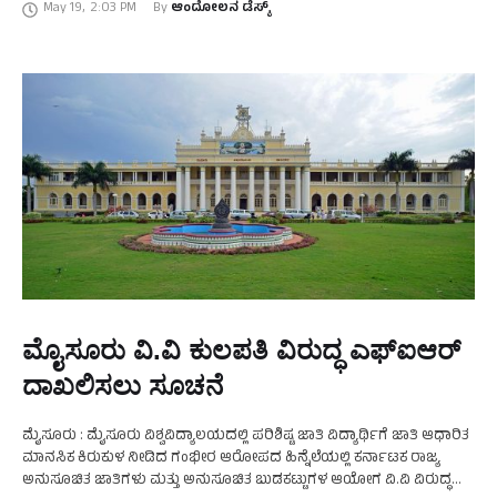
May 19
,
2:03 PM
By 
ಆಂದೋಲನ ಡೆಸ್ಕ್
ಸಂಶೋಧನೆ ಕೈಗೊಂಡಿರುವ ಸಂಶೋಧಕರುಗಳು …
ಮೈೂಸೂರು ವಿ.ವಿ ಕುಲಪತಿ ವಿರುದ್ಧ ಎಫ್‌ಐಆರ್‌
ದಾಖಲಿಸಲು ಸೂಚನೆ
ಮೈಸೂರು : ಮೈಸೂರು ವಿಶ್ವವಿದ್ಯಾಲಯದಲ್ಲಿ ಪರಿಶಿಷ್ಟ ಜಾತಿ ವಿದ್ಯಾರ್ಥಿಗೆ ಜಾತಿ ಆಧಾರಿತ
ಮಾನಸಿಕ ಕಿರುಕುಳ ನೀಡಿದ ಗಂಭೀರ ಆರೋಪದ ಹಿನ್ನೆಲೆಯಲ್ಲಿ ಕರ್ನಾಟಕ ರಾಜ್ಯ
ಅನುಸೂಚಿತ ಜಾತಿಗಳು ಮತ್ತು ಅನುಸೂಚಿತ ಬುಡಕಟ್ಟುಗಳ ಆಯೋಗ ವಿ.ವಿ ವಿರುದ್ಧ