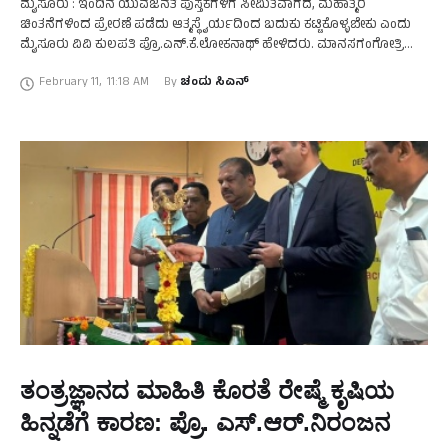
ಮೈಸೂರು : ಇಂದಿನ ಯುವಜನತೆ ಪುಸ್ತಕಗಳಿಗೆ ಸೀಮಿತವಾಗದೆ, ಮಹಾತ್ಮರ
ಚಿಂತನೆಗಳಿಂದ ಪ್ರೇರಣೆ ಪಡೆದು ಆತ್ಮಸ್ಥೈರ್ಯದಿಂದ ಬದುಕು ಕಟ್ಟಿಕೊಳ್ಳಬೇಕು ಎಂದು
ಮೈಸೂರು ವಿವಿ ಕುಲಪತಿ ಪ್ರೊ.ಎನ್.ಕೆ.ಲೋಕನಾಥ್ ಹೇಳಿದರು. ಮಾನಸಗಂಗೋತ್ರಿಯ
ಸೆನೆಟ್ ಭವನದಲ್ಲಿ ರಾಷ್ಟ್ರೀಯ ಉಚ್ಛತ್ತರ್ ಶಿಕ್ಷಣ ಅಭಿಯಾನ ಪ್ರಾಯೋಜಕತ್ವದಲ್ಲಿ
February 11
,
11:18 AM
By 
ಚಂದು ಸಿಎನ್
ಮೈಸೂರು ವಿ.ವಿ ವತಿಯಿಂದ …
ತಂತ್ರಜ್ಞಾನದ ಮಾಹಿತಿ ಕೊರತೆ ರೇಷ್ಮೆ ಕೃಷಿಯ
ಹಿನ್ನಡೆಗೆ ಕಾರಣ: ಪ್ರೊ. ಎಸ್.ಆರ್.ನಿರಂಜನ