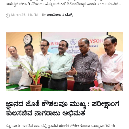
ಬಹುತ್ವದ ಬೇರಾಗಿ ಸೌಹಾರ್ದವನ್ನು ಬದುಕಾಗಿಸಿಕೊಂಡಿದ್ದಾರೆ ಎಂದು ಎಂದು ಚಲನಚಿತ್ರ
ನಟಿ ಭಾವನಾ ರಾಮಣ್ಣ ಹೇಳಿದರು. ಮಾನಸಗಂಗೋತ್ರಿಯ ಬಿಎಂಶ್ರೀ ಸಭಾಂಗಣದಲ್ಲಿ …
March 25
,
1:14 PM
By 
ಆಂದೋಲನ ಡೆಸ್ಕ್
ಜ್ಞಾನದ ಜೊತೆ ಕೌಶಲವೂ ಮುಖ್ಯ : ಪರೀಕ್ಷಾಂಗ
ಕುಲಸಚಿವ ನಾಗರಾಜು ಅಭಿಮತ
ಮೈಸೂರು : ಇಂದಿನ ಕಾಲದಲ್ಲಿ ಜ್ಞಾನದ ಜೊತೆಗೆ ಕೌಶಲ ತುಂಬಾ ಮುಖ್ಯವಾಗಿದೆ. ಈ