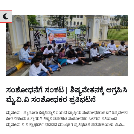
ಸಂಶೋಧನೆಗೆ ಸಂಕಟ | ಶಿಷ್ಯವೇತನಕ್ಕೆ ಆಗ್ರಹಿಸಿ
ಮೈ.ವಿ.ವಿ ಸಂಶೋಧಕರ ಪ್ರತಿಭಟನೆ
ಮೈಸೂರು : ಮೈಸೂರು ವಿಶ್ವವಿದ್ಯಾನಿಲಯದ ವ್ಯಾಪ್ತಿಯ ಸಂಶೋಧಕರುಗಳಿಗೆ ಶಿಷ್ಯವೇತನ
ನೀಡಬೇಕೆಂದು ಒತ್ತಾಯಿಸಿ ಶಿಷ್ಯವೇತನರಹಿತ ಸಂಶೋಧಕರ ಬಳಗದ ವತಿಯಿಂದ
ಮೈಸೂರು ವಿ.ವಿ ಕ್ರಾಫರ್ಡ್ ಭವನದ ಮುಂಭಾಗ ಪ್ರತಿಭಟನೆ ನಡೆಸಲಾಯಿತು. ವಿ.ವಿ
ವ್ಯಾಪ್ತಿಯ ಕಾಲೇಜುಗಳು, ಮಾನಸಗಂಗೋತ್ರಿಯಲ್ಲಿ ಪಿಎಚ್.ಡಿ. ಪ್ರವೇಶಾತಿ ಪಡೆದು