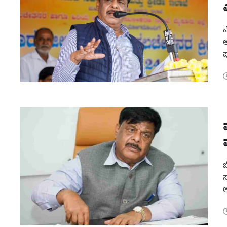
ಮ
ಅ
ಪ
ಟ
ಬ
ಸ
ಅ
ಎ