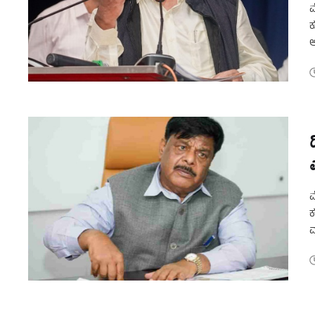
ಮ
ಕ
ಆ
ತ
ಮ
ಕ
ಮ
ಇ