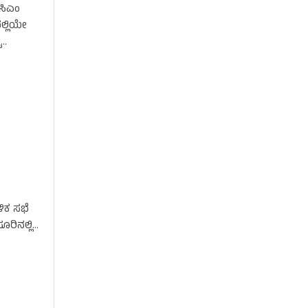
 ಸಿಎಂ
ದಲ್ಲಿಯೇ
ಪ
ಳಿಕ ಸಭೆ
ೂರಿನಲ್ಲಿ