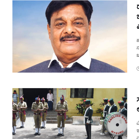
ಹ
ನ
ಬ
ಎ
ಮ
ಇ
ಮ