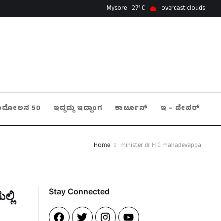
Mysore
27
overcast clouds
ಂದೋಲನ 50
ಇದ್ದದ್ದು ಇದ್ಹಾಂಗ
ಕಾರ್ಟೂನ್
ಇ – ಪೇಪರ್
Home
minister dr H C mahadevappa
Stay Connected​
್ಲಿ