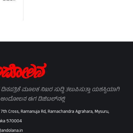
 ದಿನಪತ್ರಿಕೆ ಮೂಲಕ ನಿಖರ ಸುದ್ದಿ ತಲುಪಿಸುತ್ತಾ ಯಶಸ್ವಿಯಾಗಿ
 ಆಂದೋಲನ ಈಗ ಡಿಜಿಟಲ್‌ನಲ್ಲಿ
 7th Cross, Ramanuja Rd, Ramachandra Agrahara, Mysuru,
aka 570004
@andolana.in