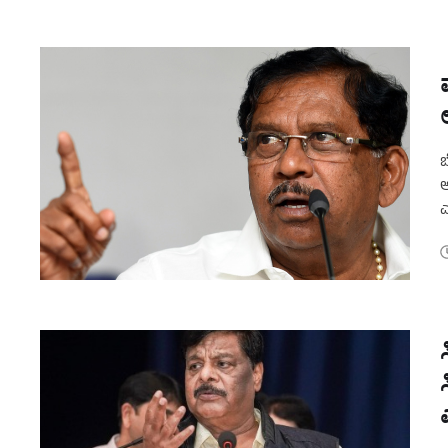
ಬ
ಅ
ಎ
ಬ