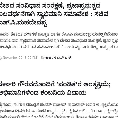
ದೇಶದ ಸಂವಿಧಾನ ಸಂರಕ್ಷಣೆ, ಪ್ರಜಾಪ್ರಭುತ್ವದ
ಬಲವರ್ಧನೆಗಾಗಿ ಸ್ವಾಭಿಮಾನಿ ಸಮಾವೇಶ : ಸಚಿವ
ಎಚ್‌.ಸಿ.ಮಹದೇವಪ್ಪ
ಾಸನ: ಶೋಷಿತ ವರ್ಗಗಳ ಒಕ್ಕೂಟ ಹಾಗೂ ಕೆಪಿಸಿಸಿ ಸಂಯುಕ್ತಾಶ್ರಯದಲ್ಲಿ ಡಿಸೆಂಬರ್
ಡೆಯಲಿರುವ ಸ್ವಾಭಿಮಾನಿ ಸಮಾವೇಶವೂ ದೇಶದ ಸಂವಿಧಾನ ಸಂರಕ್ಷಣೆ, ಪ್ರಜಾಪ್ರಭು
ಲವರ್ಧನೆಗಾಗಿ ನಡೆಸುವ ಸಮಾವೇಶವಾಗಿದೆ ಎಂದು ಮೈಸೂರು ಜಿಲ್ಲಾ ಉಸ್ತುವಾರಿ 
ಚ್‌.ಸಿ.ಮಹದೇವಪ್ಪ ತಿಳಿಸಿದರು. ಈ ಕುರಿತು ಹಾಸನದಲ್ಲಿ …
November 29
,
3:09 PM
By 
ಅರ್ಚನ ಎಸ್‌ ಎಸ್
ಸರ್ಕಾರಿ ಗೌರವದೊಂದಿಗೆ ʼಪಂಡಿತʼರ ಅಂತ್ಯಕ್ರಿಯೆ;
ಅಭಿಮಾನಿಗಳಿಂದ ಕಂಬನಿಯ ವಿದಾಯ
ೈಸೂರು: ಸಂಗೀತ ಮಾಂತ್ರಿಕ ಪಂಡಿತ್ ರಾಜೀವ್ ತಾರಾನಾಥ್ ಅವರ ಅಂತ್ಯಕ್ರಿಯೆಯ
ಂದು(ಜೂ.12)ನಗರದ ಚಾಮುಂಡಿ ಬೆಟ್ಟದ ತಪ್ಪಲಿನಲ್ಲಿರುವ ಅನಿಲ ಚಿತಾಗಾರದಲ್ಲಿ ಅಗ್ನಿಸ್
ಾಡಿ ಸರ್ಕಾರಿ ಗೌರವದೊಂದಿಗೆ ನೆರವೇರಿಸಲಾಯಿತು. ಶಿಷ್ಟಾಚಾರದನ್ವಯ ತಾರಾನಾ