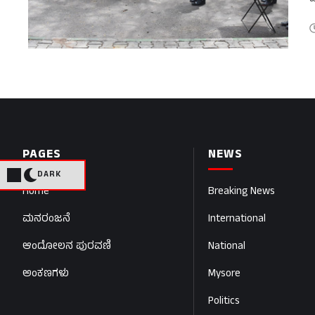
ಪ
ರ
PAGES
NEWS
DARK
Home
Breaking News
ಮನರಂಜನೆ
International
ಆಂದೋಲನ ಪುರವಣಿ
National
ಅಂಕಣಗಳು
Mysore
Politics