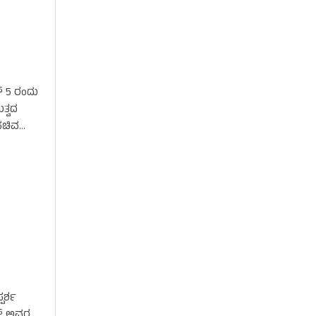
‌ 5 ರಂದು
ತ್ವದ
ಸಚಿವ
ು
ಪರ್ಶ
ಥ್ ಅವರ