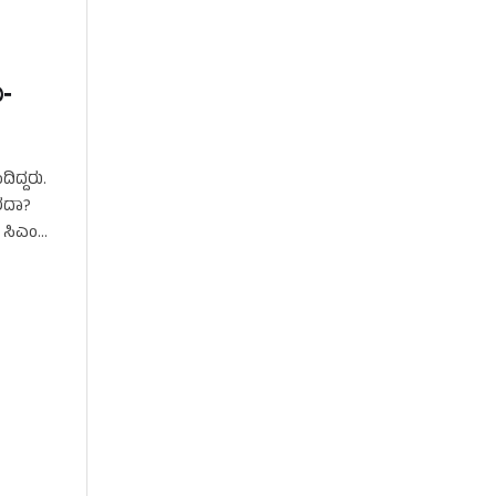
ೂ-
ಿದ್ದರು.
ಾರದಾ?
ು ಸಿಎಂ