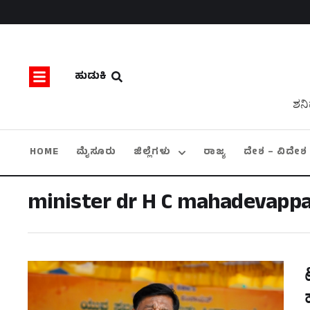
ಹುಡುಕಿ
ಶನಿ
HOME
ಮೈಸೂರು
ಜಿಲ್ಲೆಗಳು
ರಾಜ್ಯ
ದೇಶ – ವಿದೇಶ
minister dr H C mahadevapp