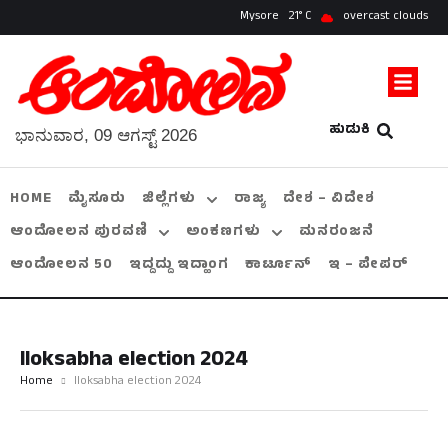
Mysore
21
overcast clouds
ಹುಡುಕಿ
ಭಾನುವಾರ, 09 ಆಗಸ್ಟ್ 2026
HOME
ಮೈಸೂರು
ಜಿಲ್ಲೆಗಳು
ರಾಜ್ಯ
ದೇಶ – ವಿದೇಶ
ಆಂದೋಲನ ಪುರವಣಿ
ಅಂಕಣಗಳು
ಮನರಂಜನೆ
ಆಂದೋಲನ 50
ಇದ್ದದ್ದು ಇದ್ಹಾಂಗ
ಕಾರ್ಟೂನ್
ಇ – ಪೇಪರ್
lloksabha election 2024
Home
lloksabha election 2024