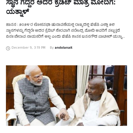
ಸ್ಥಾನ ಗೆದ್ದರೆ ಅದರ ಕ್ರೆಡಿಟ್ ಮಾತ್ರ ಮೋದಿಗೆ:
ಯತ್ನಾಳ್
ಹಾಸನ : ೨೦೨೪ ರ ಲೋಕಸಭಾ ಚುನಾವಣೆಯಲ್ಲಿ ರಾಜ್ಯದಲ್ಲಿ ಬಿಜೆಪಿ ಎಲ್ಲಾ ೨೮
ಸ್ಥಾನಗಳನ್ನು ಗೆದ್ದರೇ ಅದರ ಕ್ರೆಡಿಟ್‌ ನೇರವಾಗಿ ನರೇಂದ್ರ ಮೋದಿ ಅವರಿಗೆ ಸಲ್ಲುತ್ತದೆ
ವಿನಃ ಬೇರಾವ ನಾಯಕರಿಗೆ ಅಲ್ಲ ಎಂದು ಬಿಜೆಪಿ ಶಾಸಕ ಬಸನಗೌಡ ಪಾಟೀಲ್‌ ಯತ್ನಾಳ್‌
ಗುಡುಗಿದ್ದಾರೆ. …
December 9
,
3:19 PM
By 
andolanait