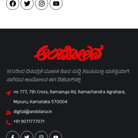
1972ರಿಂದ ದಿನಪತ್ರಿಕೆ ಮೂಲಕ ನಿಖರ ಸುದ್ದಿ ತಲುಪಿಸುತ್ತಾ ಯಶಸ್ವಿಯಾಗಿ
ಸಾಗಿರುವ ಆಂದೋಲನ ಈಗ ಡಿಜಿಟಲ್‌ನಲ್ಲಿ
no 777, 7th Cross, Ramanuja Rd, Ramachandra Agrahara,
Mysuru, Karnataka 570004
digital@andolana.in
+91 9071777071