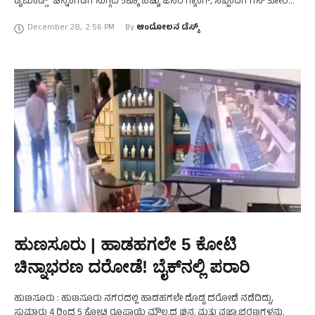
ಡೈಮಂಡ್ಸ್ʼ ಚಿನ್ನಂಗಡಿಗೆ ನುಗ್ಗಿದ 5ಕ್ಕೂ ಹೆಚ್ಚು ಜನರ ಗ್ಯಾಂಗ್‌, ಸಿಬ್ಬಂದಿಗೆ ಗನ್ ತೋರಿಸಿ
4 ರಿಂದ 5 ಕೋಟಿ …
December 28
,
2:56 PM
By 
ಆಂದೋಲನ ಡೆಸ್ಕ್
ಹುಣಸೂರು | ಹಾಡಹಗಲೇ 5 ಕೋಟಿ
ಚಿನ್ನಾಭರಣ ದರೋಡೆ! ಬೈಕ್‌ನಲ್ಲಿ ಪರಾರಿ
ಹುಣಸೂರು : ಹುಣಸೂರು ನಗರದಲ್ಲಿ ಹಾಡಹಗಲೇ ದೊಡ್ಡ ದರೋಡೆ ನಡೆದಿದ್ದು,
ಸುಮಾರು 4 ರಿಂದ 5 ಕೋಟಿ ರೂಪಾಯಿ ಮೌಲ್ಯದ ಚಿನ್ನ ಮತ್ತು ವಜ್ರಾಭರಣಗಳನ್ನು