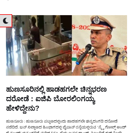
ಹುಣಸೂರಿನಲ್ಲಿ ಹಾಡಹಗಲೇ ಚಿನ್ನಭರಣ
ದರೋಡೆ : ಐಜಿಪಿ ಬೋರಲಿಂಗಯ್ಯ
ಹೇಳಿದ್ದೇನು?
ಹುಣಸೂರು : ಹುಣಸೂರು ಪಟ್ಟಣದಲ್ಲಿಂದು ಹಾಡಹಗಲೇ ಚಿನ್ನದಂಗಡಿ ದರೋಡೆ
ನಡೆದಿದೆ. ಬಸ್ ನಿಲ್ದಾಣದ ಹಿಂಭಾಗದಲ್ಲಿ ಬೈಪಾಸ್‌ ರಸ್ತೆಯಲ್ಲಿರುವ ʻಸ್ಕೈ ಗೋಲ್ಡ್‌ ಅಂಡ್‌