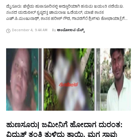
ಮೈಸೂರು: ಜಿಲ್ಲೆಯ ಹುಣಸೂರಿನಲ್ಲಿ ಅದ್ಧೂರಿಯಾಗಿ ಹನುಮ ಜಯಂತಿ ನಡೆಯಿತು.
ಸಂಸದ ಯದುವೀರ್‌ ಕೃಷ್ಣದತ್ತ ಚಾಮರಾಜ ಒಡೆಯರ್‌, ಮಾಜಿ ಶಾಸಕ
ಎಚ್.ಪಿ.ಮಂಜುನಾಥ್‌, ಶಾಸಕ ಹರೀಶ್‌ ಗೌಡ, ಗಾವಡಗೆರೆ ಶ್ರೀಗಳು ಶೋಭಾಯಾತ್ರೆಗೆ
ಚಾಲನೆ ನೀಡಿದರು. ರಂಗನಾಥ ಬಡಾವಣೆಯಲ್ಲಿ ಉತ್ಸವ ಮೂರ್ತಿಗಳ ಮೆರವಣಿಗೆ
December 4
,
9:44 AM
By 
ಆಂದೋಲನ ಡೆಸ್ಕ್
ನಡೆಸಲಾಯಿತು. ಇದನ್ನು …
ಹುಣಸೂರು| ಜಮೀನಿಗೆ ಹೋದಾಗ ದುರಂತ:
ವಿದ್ಯುತ್‌ ತಂತಿ ತುಳಿದು ತಾಯಿ, ಮಗ ಸಾವು