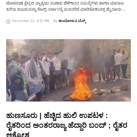
ಲೋಕಸಭಾ ಕ್ಷೇತ್ರದ ವ್ಯಾಪ್ತಿಯ ತಂಬಾಕು ಬೆಳೆಗಾರರ ಸಮಸ್ಯೆಗಳು ಹಾಗೂ ಮಾರಾಟ
ಕುರಿತು ವಿಷಯವನ್ನು ಕೇಂದ್ರ ಸರ್ಕಾರಕ್ಕೆ ಮನವರಿಕೆ ಮಾಡಿಕೊಡುವಲ್ಲಿ ಮೈಸೂರು-
ಕೊಡಗು ಲೋಕಸಭಾ ಕ್ಷೇತ್ರದ ಸಂಸದ ಯದುವೀರ್‌ ಕೃಷ್ಣದತ್ತ ಚಾಮರಾಜ ಒಡೆಯರ್‌
December 22
,
4:52 PM
By 
ಆಂದೋಲನ ಡೆಸ್ಕ್
ಯಶಸ್ವಿಯಾಗಿದ್ದು, …
ಹುಣಸೂರು | ಹೆಚ್ಚಿದ ಹುಲಿ ಉಪಟಳ :
ರೈತರಿಂದ ಅಂತರರಾಜ್ಯ ಹೆದ್ದಾರಿ ಬಂದ್‌ ; ರೈತರ
ಆಕ್ರೋಶ