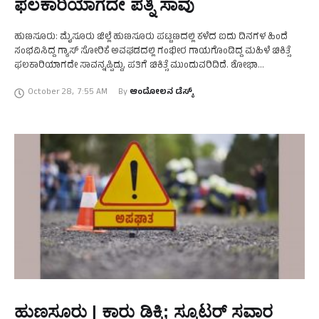
ಫಲಕಾರಿಯಾಗದೇ ಪತ್ನಿ ಸಾವು
ಹುಣಸೂರು: ಮೈಸೂರು ಜಿಲ್ಲೆ ಹುಣಸೂರು ಪಟ್ಟಣದಲ್ಲಿ ಕಳೆದ ಐದು ದಿನಗಳ ಹಿಂದೆ
ಸಂಭವಿಸಿದ್ದ ಗ್ಯಾಸ್‌ ಸೋರಿಕೆ ಅವಘಡದಲ್ಲಿ ಗಂಭೀರ ಗಾಯಗೊಂಡಿದ್ದ ಮಹಿಳೆ ಚಿಕಿತ್ಸೆ
ಫಲಕಾರಿಯಾಗದೇ ಸಾವನ್ನಪ್ಪಿದ್ದು, ಪತಿಗೆ ಚಿಕಿತ್ಸೆ ಮುಂದುವರಿದಿದೆ. ಶೋಭಾ
ಎಂಬುವವರೇ ಮೃತ ಮಹಿಳೆಯಾಗಿದ್ದಾರೆ. ಪತಿ ಕುಮಾರ್‌ಗೆ ಆಸ್ಪತ್ರೆಯಲ್ಲಿ ಚಿಕಿತ್ಸೆ …
October 28
,
7:55 AM
By 
ಆಂದೋಲನ ಡೆಸ್ಕ್
ಹುಣಸೂರು | ಕಾರು ಡಿಕ್ಕಿ; ಸ್ಕೂಟರ್ ಸವಾರ