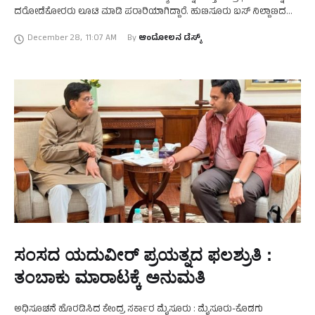
ದರೋಡೆಕೋರರು ಲೂಟಿ ಮಾಡಿ ಪರಾರಿಯಾಗಿದ್ದಾರೆ. ಹುಣಸೂರು ಬಸ್ ನಿಲ್ದಾಣದ
ಹಿಂಭಾಗದಲ್ಲಿರುವ 'ಸ್ಕೈ ಗೋಲ್ಡ್ಸ್ ಅಂಡ್ ಡೈಮಂಡ್ಸ್' …
December 28
,
11:07 AM
By 
ಆಂದೋಲನ ಡೆಸ್ಕ್
ಸಂಸದ ಯದುವೀರ್‌ ಪ್ರಯತ್ನದ ಫಲಶ್ರುತಿ :
ತಂಬಾಕು ಮಾರಾಟಕ್ಕೆ ಅನುಮತಿ
ಅಧಿಸೂಚನೆ ಹೊರಡಿಸಿದ ಕೇಂದ್ರ ಸರ್ಕಾರ ಮೈಸೂರು : ಮೈಸೂರು-ಕೊಡಗು