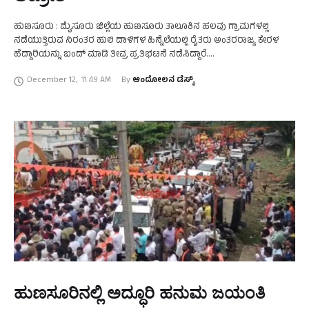
ಹುಣಸೂರು : ಮೈಸೂರು ಜಿಲ್ಲೆಯ ಹುಣಸೂರು ತಾಲೂಕಿನ ಹಲವು ಗ್ರಾಮಗಳಲ್ಲಿ
ನಡೆಯುತ್ತಿರುವ ನಿರಂತರ ಹುಲಿ ದಾಳಿಗಳ ಹಿನ್ನೆಲೆಯಲ್ಲಿ ರೈತರು ಅಂತರರಾಜ್ಯ ಕೇರಳ
ಹೆದ್ದಾರಿಯನ್ನು ಬಂದ್ ಮಾಡಿ ತೀವ್ರ ಪ್ರತಿಭಟನೆ ನಡೆಸಿದ್ದಾರೆ.
ಮುತ್ತುರಾಯನಹೊಸಹಳ್ಳಿ, ಕಲ್ಲಹಳ್ಳಿ, ಹೈರಿಗೆ, ತಟ್ಟೆಕೆರೆ, ಹೆಮ್ಮಿಗೆ ಹಾಗೂ ಬೀರನಹಳ್ಳಿ
December 12
,
11:49 AM
By 
ಆಂದೋಲನ ಡೆಸ್ಕ್
ಸುತ್ತಮುತ್ತಲಿನ …
ಹುಣಸೂರಿನಲ್ಲಿ ಅದ್ಧೂರಿ ಹನುಮ ಜಯಂತಿ