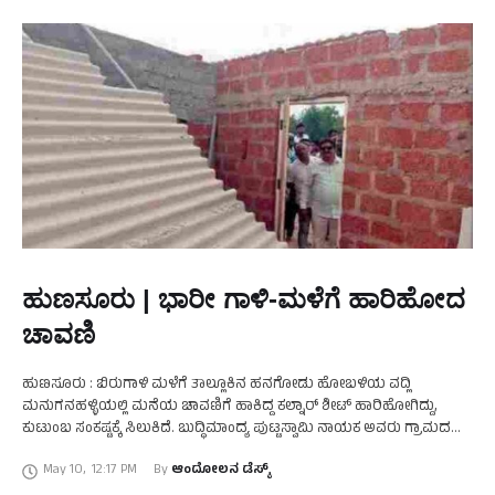
ಹುಣಸೂರು | ಭಾರೀ ಗಾಳಿ-ಮಳೆಗೆ ಹಾರಿಹೋದ
ಚಾವಣಿ
ಹುಣಸೂರು : ಬಿರುಗಾಳಿ ಮಳೆಗೆ ತಾಲ್ಲೂಕಿನ ಹನಗೋಡು ಹೋಬಳಿಯ ವದ್ಲಿ
ಮನುಗನಹಳ್ಳಿಯಲ್ಲಿ ಮನೆಯ ಚಾವಣಿಗೆ ಹಾಕಿದ್ದ ಕಲ್ನಾರ್ ಶೀಟ್ ಹಾರಿಹೋಗಿದ್ದು,
ಕುಟುಂಬ ಸಂಕಷ್ಟಕ್ಕೆ ಸಿಲುಕಿದೆ. ಬುದ್ಧಿಮಾಂದ್ಯ ಪುಟ್ಟಸ್ವಾಮಿ ನಾಯಕ ಅವರು ಗ್ರಾಮದ
ಹೊರವಲಯದ ತಮ್ಮ ಜಮೀನಿನಲ್ಲಿ ನಿರ್ಮಿಸಿಕೊಂಡಿದ್ದ ವಾಸದ ಮನೆ ಬಿರುಗಾಳಿಗೆ …
May 10
,
12:17 PM
By 
ಆಂದೋಲನ ಡೆಸ್ಕ್