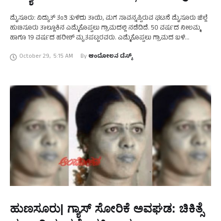
ಮೈಸೂರು: ವಿದ್ಯುತ್‌ ತಂತಿ ತುಳಿದು ತಾಯಿ, ಮಗ ಸಾವನ್ನಪ್ಪಿರುವ ಘಟನೆ ಮೈಸೂರು ಜಿಲ್ಲೆ
ಹುಣಸೂರು ತಾಲ್ಲೂಕಿನ ಎಮ್ಮೆಕೊಪ್ಪಲು ಗ್ರಾಮದಲ್ಲಿ ನಡೆದಿದೆ. 50 ವರ್ಷದ ನೀಲಮ್ಮ
ಹಾಗೂ 19 ವರ್ಷದ ಹರೀಶ್‌ ಮೃತಪಟ್ಟರವರು. ಎಮ್ಮೆಕೊಪ್ಪಲು ಗ್ರಾಮದ ಬಳಿ
ಜಮೀನಿನ ಕೆಲಸಕ್ಕೆ ತೆರಳಿದ್ದ ವೇಳೆ …
October 29
,
5:15 AM
By 
ಆಂದೋಲನ ಡೆಸ್ಕ್
ಹುಣಸೂರು| ಗ್ಯಾಸ್‌ ಸೋರಿಕೆ ಅವಘಡ: ಚಿಕಿತ್ಸೆ