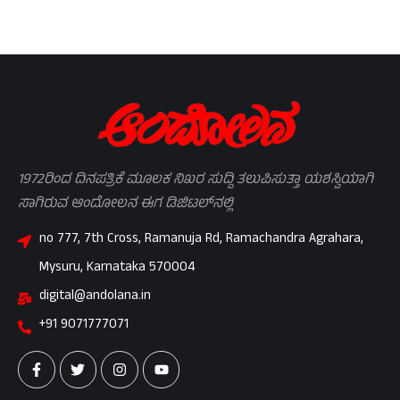
1972ರಿಂದ ದಿನಪತ್ರಿಕೆ ಮೂಲಕ ನಿಖರ ಸುದ್ದಿ ತಲುಪಿಸುತ್ತಾ ಯಶಸ್ವಿಯಾಗಿ
ಸಾಗಿರುವ ಆಂದೋಲನ ಈಗ ಡಿಜಿಟಲ್‌ನಲ್ಲಿ
no 777, 7th Cross, Ramanuja Rd, Ramachandra Agrahara,
Mysuru, Karnataka 570004
digital@andolana.in
+91 9071777071