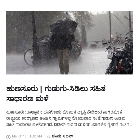
ಹುಣಸೂರು | ಗುಡುಗು-ಸಿಡಿಲು ಸಹಿತ
ಸಾಧಾರಣ ಮಳೆ
ಹುಣಸೂರು : ತಾಲ್ಲೂಕಿನ ಹನಗೋಡು ಹೋಬಳಿ ವ್ಯಾಪ್ತಿ ಸೇರಿದಂತೆ ನಾಗರಹೊಳೆ
ರಾಷ್ಟ್ರೀಯ ಉದ್ಯಾನದ ಅಂಚಿನ ಗ್ರಾಮಗಳಲ್ಲಿ ಸೋಮವಾರ ಸಂಜೆ ಗುಡುಗು-ಸಿಡಿಲು
ಸಹಿತ ಸಾಧಾರಣ ಮಳೆಯಾಗಿದೆ. ದಿಢೀರ್ ಸುರಿದ ಮಳೆಯಿಂದಾಗಿ ಕೆಲ ರೈತರಿಗೆ ಸಂತಸ
ಉಂಟಾದರೆ, ಇನ್ನೂ ಕೆಲ ರೈತರಿಗೆ ತೊಂದರೆ ಎದುರಾಗಿದೆ. …
March 16
,
3:30 PM
By 
ಚಂದು ಸಿಎನ್