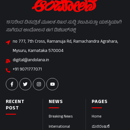
1972ರಿಂದ ದಿನಪತ್ರಿಕೆ ಮೂಲಕ ನಿಖರ ಸುದ್ದಿ ತಲುಪಿಸುತ್ತಾ ಯಶಸ್ವಿಯಾಗಿ
ಸಾಗಿರುವ ಆಂದೋಲನ ಈಗ ಡಿಜಿಟಲ್‌ನಲ್ಲಿ
no 777, 7th Cross, Ramanuja Rd, Ramachandra Agrahara,
Mysuru, Karnataka 570004
digital@andolana.in
+91 9071777071
RECENT
NEWS
PAGES
POST
Breaking News
Home
International
ಮನರಂಜನೆ