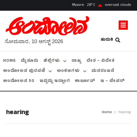
Mysore
28
overcast clouds
ಹುಡುಕಿ
ಸೋಮವಾರ, 10 ಆಗಸ್ಟ್ 2026
HOME
ಮೈಸೂರು
ಜಿಲ್ಲೆಗಳು
ರಾಜ್ಯ
ದೇಶ – ವಿದೇಶ
ಆಂದೋಲನ ಪುರವಣಿ
ಅಂಕಣಗಳು
ಮನರಂಜನೆ
ಆಂದೋಲನ 50
ಇದ್ದದ್ದು ಇದ್ಹಾಂಗ
ಕಾರ್ಟೂನ್
ಇ – ಪೇಪರ್
hearing
Home
hearing