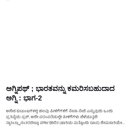
ಅಗ್ನಿಪಥ್‌ ; ಭಾರತವನ್ನು ಕಮರಿಸಬಹುದಾದ
ಅಗ್ನಿ : ಭಾಗ-2
ಅನೇಕ ಕುಟುಂಬಗಳಲ್ಲಿ ಹಲವು ಪೀಳಿಗೆಗಳಿಗೆ ಸೇನಾ ಸೇವೆ ಎನ್ನುವುದು ಒಂದು
ಪ್ರತಿಷ್ಠೆಯ ಪ್ರಶ್, ಅದೇ ಪರಂಪರೆಯಲ್ಲೇ ಪೀಳಿಗೆಗಳು ಬೆಳೆಯುತ್ತವೆ!
ಸ್ವಾತಂತ್ರ್ಯಾನಂತರದಲ್ಲೂ ವರ್ಗಾಧಾರಿತ (ಜಾತಿಯ ಮತ್ತೊಂದು ರೂಪ) ನೇಮಕಾತಿಯೇ
ಭಾರತೀಯ ಸೇನೆಯ ಒಂದು ಪ್ರಮುಖ ಲಕ್ಷಣವಾಗಿದೆ. ಈ ಲಕ್ಷಣವೇ ಭಾರತೀಯ