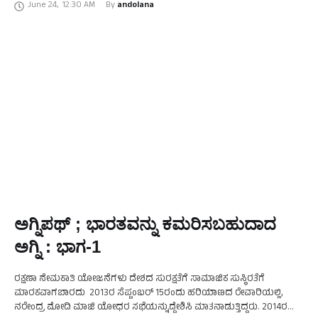
June 24
,
12:30 AM
By 
andolana
ಸೇನೆಯ ಹೋರಾಟದ …
ಅಗ್ನಿಪಥ್‌ ; ಭಾರತವನ್ನು ಕಮರಿಸಬಹುದಾದ
ಅಗ್ನಿ : ಭಾಗ-1
ರಕ್ಷಣಾ ನೇಮಕಾತಿ ಯೋಜನೆಗಳು ದೇಶದ ಸುರಕ್ಷತೆಗೆ ಸಾಮಾಜಿಕ ಸುಸ್ಥಿರತೆಗೆ
ಮಾರಕವಾಗಬಾರದು 2013ರ ಸೆಪ್ಟಂಬರ್‌ 15ರಂದು ಹರಿಯಾಣದ ರೇವಾರಿಯಲ್ಲಿ,
ನರೇಂದ್ರ ಮೋದಿ ಮಾಜಿ ಯೋಧರ ಸಭೆಯನ್ನುದ್ದೇಶಿಸಿ ಮಾತನಾಡುತ್ತಿದ್ದರು. 2014ರ