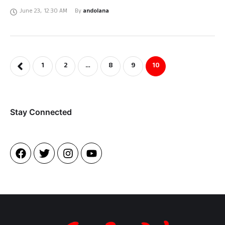
ಲೋಕಸಭಾ ಚುನಾವಣೆಗಳ ಪ್ರಧಾನಮಂತ್ರಿ ಅಭ್ಯರ್ಥಿಯಾಗಿ ಅಂದು ಮಾಡಿದ
June 23
,
12:30 AM
By 
andolana
ಭಾಷಣದಲ್ಲಿ ನರೇಂದ್ರ ಮೋದಿ ಎಲ್ಲ …
1
2
…
8
9
10
Stay Connected​