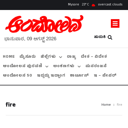
Mysore
23
overcast clouds
ಹುಡುಕಿ
ಭಾನುವಾರ, 09 ಆಗಸ್ಟ್ 2026
HOME
ಮೈಸೂರು
ಜಿಲ್ಲೆಗಳು
ರಾಜ್ಯ
ದೇಶ – ವಿದೇಶ
ಆಂದೋಲನ ಪುರವಣಿ
ಅಂಕಣಗಳು
ಮನರಂಜನೆ
ಆಂದೋಲನ 50
ಇದ್ದದ್ದು ಇದ್ಹಾಂಗ
ಕಾರ್ಟೂನ್
ಇ – ಪೇಪರ್
fire
Home
fire