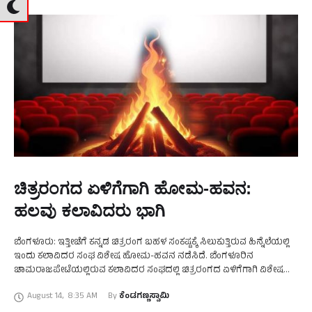
ಚಿತ್ರರಂಗದ ಏಳಿಗೆಗಾಗಿ ಹೋಮ-ಹವನ:
ಹಲವು ಕಲಾವಿದರು ಭಾಗಿ
ಬೆಂಗಳೂರು: ಇತ್ತೀಚೆಗೆ ಕನ್ನಡ ಚಿತ್ರರಂಗ ಬಹಳ ಸಂಕಷ್ಟಕ್ಕೆ ಸಿಲುಕುತ್ತಿರುವ ಹಿನ್ನೆಲೆಯಲ್ಲಿ
ಇಂದು ಕಲಾವಿದರ ಸಂಘ ವಿಶೇಷ ಹೋಮ-ಹವನ ನಡೆಸಿದೆ. ಬೆಂಗಳೂರಿನ
ಚಾಮರಾಜಪೇಟೆಯಲ್ಲಿರುವ ಕಲಾವಿದರ ಸಂಘದಲ್ಲಿ ಚಿತ್ರರಂಗದ ಏಳಿಗೆಗಾಗಿ ವಿಶೇಷ
ಪೂಜೆ ಹಮ್ಮಿಕೊಳ್ಳಲಾಗಿತ್ತು. ಪೂಜೆಯಲ್ಲಿ ಹಿರಿಯ ನಟಿ ಶಾಂತಲಾ, ಮಾಲತಿಶ್ರೀ
August 14
,
8:35 AM
By 
ಕೆಂಡಗಣ್ಣಸ್ವಾಮಿ
ಮೈಸೂರು, ಪದ್ಮಜಾ …