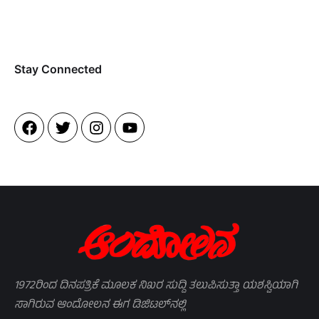
Stay Connected​
1972ರಿಂದ ದಿನಪತ್ರಿಕೆ ಮೂಲಕ ನಿಖರ ಸುದ್ದಿ ತಲುಪಿಸುತ್ತಾ ಯಶಸ್ವಿಯಾಗಿ
ಸಾಗಿರುವ ಆಂದೋಲನ ಈಗ ಡಿಜಿಟಲ್‌ನಲ್ಲಿ