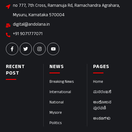
no 777, 7th Cross, Ramanuja Rd, Ramachandra Agrahara,
Mysuru, Karnataka 570004
digital@andolana.in
+91 9071777071
RECENT
NEWS
PAGES
POST
Breaking News
Home
International
ಮನರಂಜನೆ
National
ಆಂದೋಲನ
ಪುರವಣಿ
Mysore
ಅಂಕಣಗಳು
Politics