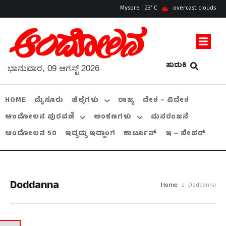
Mysore
23
overcast clouds
ಹುಡುಕಿ
ಭಾನುವಾರ, 09 ಆಗಸ್ಟ್ 2026
HOME
ಮೈಸೂರು
ಜಿಲ್ಲೆಗಳು
ರಾಜ್ಯ
ದೇಶ – ವಿದೇಶ
ಆಂದೋಲನ ಪುರವಣಿ
ಅಂಕಣಗಳು
ಮನರಂಜನೆ
ಆಂದೋಲನ 50
ಇದ್ದದ್ದು ಇದ್ಹಾಂಗ
ಕಾರ್ಟೂನ್
ಇ – ಪೇಪರ್
Doddanna
Home
Doddanna