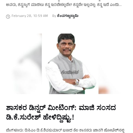
ಅವರು, ಶಸ್ತ್ರತ್ಯಾಗ ಮಾಡಲು ಶಸ್ತ್ರ ಇರಬೇಕಲ್ಲವೇ? ಶಸ್ತ್ರವೇ ಇಲ್ಲವಲ್ಲ. ಶಸ್ತ್ರ ಇದೆ ಎಂದು
ನಾನು ಯಾವಾಗ …
February 28
,
10:59 AM
By 
ಕೆಂಡಗಣ್ಣಸ್ವಾಮಿ
ಶಾಸಕರ ಡಿನ್ನರ್‌ ಮೀಟಿಂಗ್‌: ಮಾಜಿ ಸಂಸದ
ಡಿ.ಕೆ.ಸುರೇಶ್‌ ಹೇಳಿದ್ದಿಷ್ಟು.!
ಬೆಂಗಳೂರು: ಡಿಸಿಎಂ ಡಿ.ಕೆ.ಶಿವಕುಮಾರ್‌ ಬಣದ ಕೆಲ ಶಾಸಕರು ಖಾಸಗಿ ಹೋಟೆಲ್‌ನಲ್ಲಿ