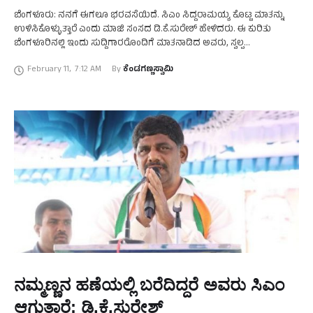
ಬೆಂಗಳೂರು: ನನಗೆ ಈಗಲೂ ಭರವಸೆಯಿದೆ. ಸಿಎಂ ಸಿದ್ದರಾಮಯ್ಯ ಕೊಟ್ಟ ಮಾತನ್ನು
ಉಳಿಸಿಕೊಳ್ಳುತ್ತಾರೆ ಎಂದು ಮಾಜಿ ಸಂಸದ ಡಿ.ಕೆ.ಸುರೇಶ್‌ ಹೇಳಿದರು. ಈ ಕುರಿತು
ಬೆಂಗಳೂರಿನಲ್ಲಿ ಇಂದು ಸುದ್ದಿಗಾರರೊಂದಿಗೆ ಮಾತನಾಡಿದ ಅವರು, ಸ್ವಲ್ಪ
ನಿಧಾನವಾದರೂ ಪರವಾಗಿಲ್ಲ. ಸಿಎಂ ಕೊಟ್ಟ ಮಾತನ್ನು ಉಳಿಸಿಕೊಳ್ಳುತ್ತಾರೆ. ನನಗೆ
February 11
,
7:12 AM
By 
ಕೆಂಡಗಣ್ಣಸ್ವಾಮಿ
ಈಗಲೂ …
ನಮ್ಮಣ್ಣನ ಹಣೆಯಲ್ಲಿ ಬರೆದಿದ್ದರೆ ಅವರು ಸಿಎಂ
ಆಗುತ್ತಾರೆ: ಡಿ.ಕೆ.ಸುರೇಶ್‌