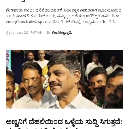
ಬೆಂಗಳೂರು: ಡಿಸಿಎಂ ಡಿ.ಕೆ.ಶಿವಕುಮಾರ್‌ಗೆ ಸಿಎಂ ಸ್ಥಾನ ವಿಚಾರವಾಗಿ ಪ್ರತಿಕ್ರಿಯಿಸಿರುವ
ಮಾಜಿ ಸಂಸದ ಡಿ.ಕೆ.ಸುರೇಶ್‌ ಅವರು, ನಮ್ಮಣ್ಣನ ಹಣೆಯಲ್ಲಿ ಬರೆದಿದ್ದರೆ ಅವರು ಸಿಎಂ
ಆಗುತ್ತಾರೆ ಎಂದು ಹೇಳಿದ್ದಾರೆ. ಈ ಕುರಿತು ಬೆಂಗಳೂರಿನಲ್ಲಿ ಮಾಧ್ಯಮದವರೊಂದಿಗೆ
ಮಾತನಾಡಿದ ಅವರು, ಸಿಎಂ ಹುದ್ದೆ ಅಷ್ಟು ಸುಲಭವಾಗಿ ಸಿಗುವುದಿಲ್ಲ. …
January 20
,
7:07 AM
By 
ಕೆಂಡಗಣ್ಣಸ್ವಾಮಿ
ಅಣ್ಣನಿಗೆ ದೆಹಲಿಯಿಂದ ಒಳ್ಳೆಯ ಸುದ್ದಿ ಸಿಗುತ್ತದೆ: