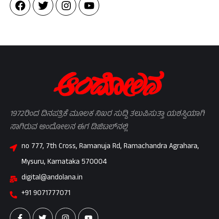
1972ರಿಂದ ದಿನಪತ್ರಿಕೆ ಮೂಲಕ ನಿಖರ ಸುದ್ದಿ ತಲುಪಿಸುತ್ತಾ ಯಶಸ್ವಿಯಾಗಿ
ಸಾಗಿರುವ ಆಂದೋಲನ ಈಗ ಡಿಜಿಟಲ್‌ನಲ್ಲಿ
no 777, 7th Cross, Ramanuja Rd, Ramachandra Agrahara,
Mysuru, Karnataka 570004
digital@andolana.in
+91 9071777071