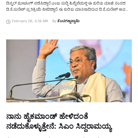
ಡಿನ್ನರ್‌ ಮೀಟಿಂಗ್‌ ನಡೆಸಿದ್ದಾರೆ ಎಂಬ ಸುದ್ದಿ ಹಿನ್ನೆಲೆಯಲ್ಲಿ ಈ ಕುರಿತು ಮಾಜಿ ಸಂಸದ
ಡಿ.ಕೆ.ಸುರೇಶ್‌ ಪ್ರತಿಕ್ರಿಯೆ ನೀಡಿದ್ದಾರೆ. ಈ ಕುರಿತು ಮಾತನಾಡಿರುವ ಡಿ.ಕೆ.ಸುರೇಶ್‌ ಅವರು,
ಅದರ ಬಗ್ಗೆ ನನಗೆ ಯಾವುದೇ …
February 28
,
6:36 AM
By 
ಕೆಂಡಗಣ್ಣಸ್ವಾಮಿ
ನಾನು ಹೈಕಮಾಂಡ್‌ ಹೇಳಿದಂತೆ
ನಡೆದುಕೊಳ್ಳುತ್ತೇನೆ: ಸಿಎಂ ಸಿದ್ದರಾಮಯ್ಯ