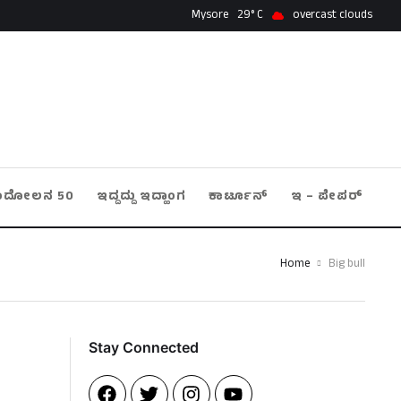
Mysore
29
overcast clouds
ಂದೋಲನ 50
ಇದ್ದದ್ದು ಇದ್ಹಾಂಗ
ಕಾರ್ಟೂನ್
ಇ – ಪೇಪರ್
Home
Big bull
Stay Connected​