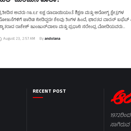
್ರತೀದಿನ ಅವರು ೧೩.೬೯ ಲಕ್ಷ ರೂಪಾಯಿಯಂತೆ ಶಿಕ್ಷಣ ಮತ್ತು ಆರೋಗ್ಯ ಕ್ಷೇತ್ರಗಳ
ೋಜನೆಗಳಿಗೆ ಚಾರಿಟಿ ನೀಡಿದ್ದರು! ಕೆಲವು ತಿಂಗಳ ಹಿಂದೆ, ಭಾರತದ ವಾರನ್ ಬಫೆಟ
್ಯಾತರಾದ ರಾಕೇಶ್ ಜುಂಜುನ್‌ವಾಲಾ ಮತ್ತು ಪ್ರಧಾನಿ ನರೇಂದ್ರ ಮೋದಿಯವರು
ಜೊತೆಯಲ್ಲಿರುವ ಈ ಫೋಟೋ ವಿಪರೀತ …
August 23
,
2:57 AM
By 
andolana
RECENT POST
1972ರಿಂದ
ಸಾಗಿರುವ