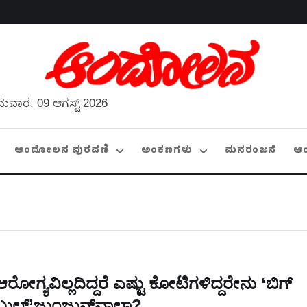
ುವಾರ, 09 ಆಗಸ್ಟ್ 2026
ಆಂದೋಲನ ಪುರವಣಿ
ಅಂಕಣಗಳು
ಮನರಂಜನೆ
ಆ
ಆರೋಗ್ಯವಿಲ್ಲದಿದ್ದರೆ ಎಷ್ಟು ಕೋಟಿಗಳಿದ್ದರೇನು ‘ಬಿಗ್
ಬುಲ್’ಜುಂಜುನ್‌ವಾಲಾ?