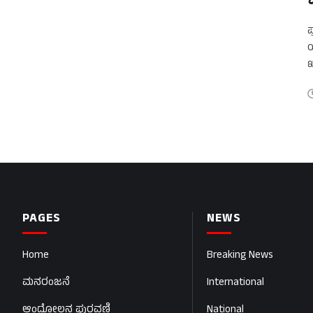
ಪ
ಯ
ಖ
PAGES
NEWS
Home
Breaking News
ಮನರಂಜನೆ
International
ಆಂದೋಲನ ಪುರವಣಿ
National