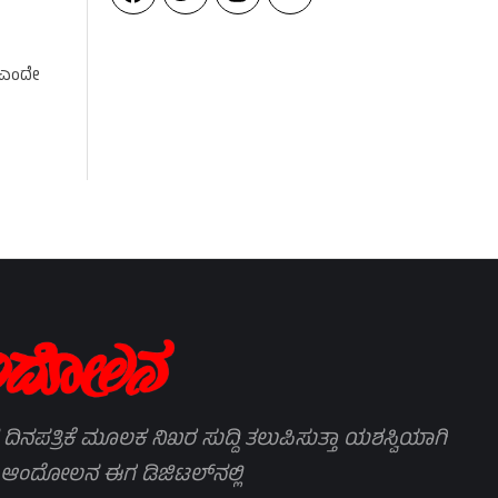
್ ಎಂದೇ
 ದಿನಪತ್ರಿಕೆ ಮೂಲಕ ನಿಖರ ಸುದ್ದಿ ತಲುಪಿಸುತ್ತಾ ಯಶಸ್ವಿಯಾಗಿ
 ಆಂದೋಲನ ಈಗ ಡಿಜಿಟಲ್‌ನಲ್ಲಿ