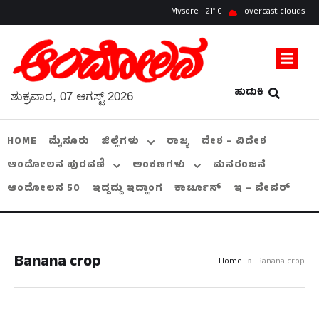
Mysore
21
overcast clouds
ಹುಡುಕಿ
ಶುಕ್ರವಾರ, 07 ಆಗಸ್ಟ್ 2026
HOME
ಮೈಸೂರು
ಜಿಲ್ಲೆಗಳು
ರಾಜ್ಯ
ದೇಶ – ವಿದೇಶ
ಆಂದೋಲನ ಪುರವಣಿ
ಅಂಕಣಗಳು
ಮನರಂಜನೆ
ಆಂದೋಲನ 50
ಇದ್ದದ್ದು ಇದ್ಹಾಂಗ
ಕಾರ್ಟೂನ್
ಇ – ಪೇಪರ್
Banana crop
Home
Banana crop