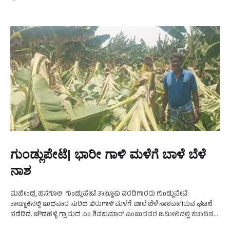
ಗುಂಡ್ಲುಪೇಟೆ| ಭಾರೀ ಗಾಳಿ ಮಳೆಗೆ ಬಾಳೆ ಬೆಳೆ
ನಾಶ
ಮಹೇಂದ್ರ ಹಸಗೂಲಿ: ಗುಂಡ್ಲುಪೇಟೆ ತಾಲ್ಲೂಕು ವರದಿಗಾರರು ಗುಂಡ್ಲುಪೇಟೆ:
ತಾಲ್ಲೂಕಿನಲ್ಲಿ‌ ಬುಧವಾರ ಸುರಿದ ಬಿರುಗಾಳಿ ಮಳೆಗೆ ಬಾಲೆ ಬೆಳೆ ನಾಶವಾಗಿರುವ ಘಟನೆ
ನಡೆದಿದೆ. ಚೌಡಹಳ್ಳಿ ಗ್ರಾಮದ ಎಂ ಶಿವಕುಮಾರ್ ಎಂಬುವವರ ಜಮೀನಿನಲ್ಲಿ ಕಟಾವಿನ
ಹಂತಕ್ಕೆ ಬಂದಿದ್ದ ಬಾಳೆ ಗಿಡಗಳು ಮುರಿದು ಬಿದ್ದಿದ್ದು ಅಪಾರ …