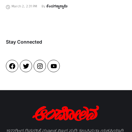
ಬೆಳಿಗ್ಗೆ ಎದ್ದು ಬಾಳೆ ತೋಟ ನೋಡುತ್ತಿದ್ದಂತೆ …
March 2
,
2:31 PM
By 
ಕೆಂಡಗಣ್ಣಸ್ವಾಮಿ
Stay Connected​
1972ರಿಂದ ದಿನಪತ್ರಿಕೆ ಮೂಲಕ ನಿಖರ ಸುದ್ದಿ ತಲುಪಿಸುತ್ತಾ ಯಶಸ್ವಿಯಾಗಿ