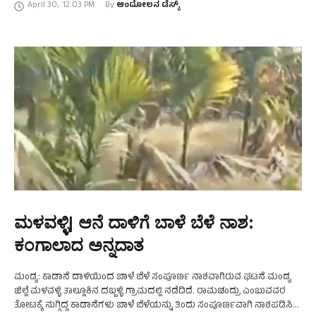
April 30
,
12:03 PM
By 
ಆಂದೋಲನ ಡೆಸ್ಕ್
ಮಳವಳ್ಳಿ| ಆನೆ ದಾಳಿಗೆ ಬಾಳೆ ಬೆಳೆ ನಾಶ:
ಕಂಗಾಲಾದ ಅನ್ನದಾತ
ಮಂಡ್ಯ: ಕಾಡಾನೆ ದಾಳಿಯಿಂದ ಬಾಳೆ ಬೆಳೆ ಸಂಪೂರ್ಣ ನಾಶವಾಗಿರುವ ಘಟನೆ ಮಂಡ್ಯ
ಜಿಲ್ಲೆ ಮಳವಳ್ಳಿ ತಾಲ್ಲೂಕಿನ ದಬ್ಬಳ್ಳಿ ಗ್ರಾಮದಲ್ಲಿ ನಡೆದಿದೆ. ರಾಮಚಂದ್ರು ಎಂಬುವವರ
ತೋಟಕ್ಕೆ ನುಗ್ಗಿದ್ದ ಕಾಡಾನೆಗಳು ಬಾಳೆ ಬೆಳೆಯನ್ನು ತಿಂದು ಸಂಪೂರ್ಣವಾಗಿ ನಾಶಪಡಿಸಿವೆ.