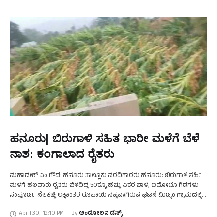
ಹನೂರು| ಬಿರುಗಾಳಿ ಸಹಿತ ಭಾರೀ ಮಳೆಗೆ ಬೆಳೆ
ನಾಶ: ಕಂಗಾಲಾದ ರೈತರು
ಮಹಾದೇಶ್‌ ಎಂ ಗೌಡ: ಹನೂರು ತಾಲ್ಲೂಕು ವರದಿಗಾರರು ಹನೂರು: ಬಿರುಗಾಳಿ ಸಹಿತ
ಮಳೆಗೆ ಹಲವಾರು ರೈತರು ಬೆಳೆದಿದ್ದ 50ಕ್ಕೂ ಹೆಚ್ಚು ಎಕರೆ ಬಾಳೆ, ಟಮೋಟೊ ಗಿಡಗಳು
ಸಂಪೂರ್ಣ ನೆಲಕಚ್ಚಿ ಲಕ್ಷಾಂತರ ರೂಪಾಯಿ ನಷ್ಟವಾಗಿರುವ ಘಟನೆ ಮಿಣ್ಯಂ ಗ್ರಾಮದಲ್ಲಿ
ಜರುಗಿದೆ. ಗುರುವಾರ ಮಧ್ಯಾಹ್ನ …
April 30
,
12:10 PM
By 
ಆಂದೋಲನ ಡೆಸ್ಕ್