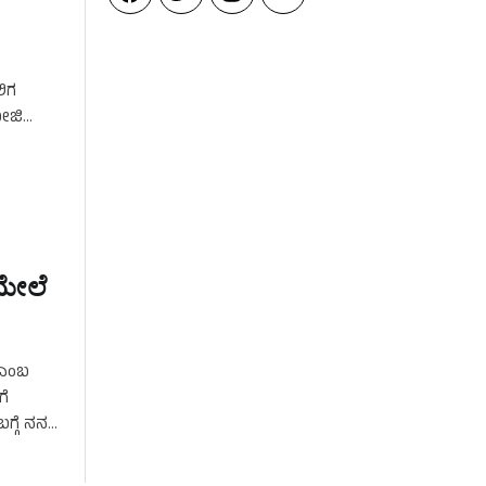
ಲಿಗ
ೀಜಿ
ಮೇಲೆ
 ಎಂಬ
ಗೆ
ಗ್ಗೆ ನನಗೆ