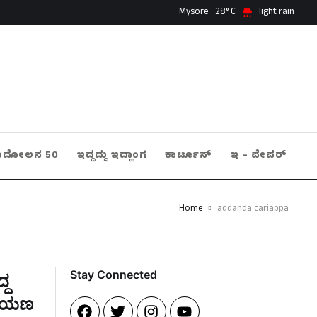
Mysore
28
light rain
ಂದೋಲನ 50
ಇದ್ದದ್ದು ಇದ್ಹಾಂಗ
ಕಾರ್ಟೂನ್
ಇ – ಪೇಪರ್
Home
addanda cariappa
Stay Connected​
್ದ
ಗಾಯಣ