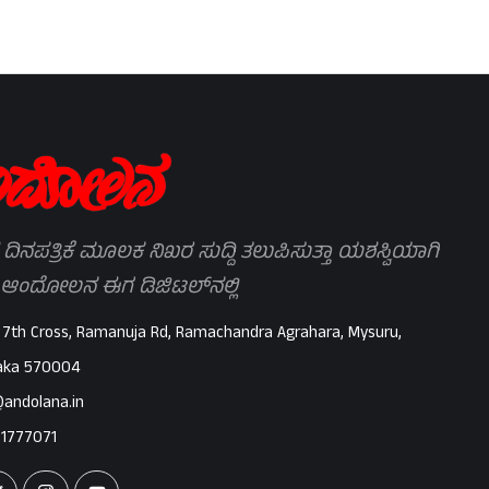
 ದಿನಪತ್ರಿಕೆ ಮೂಲಕ ನಿಖರ ಸುದ್ದಿ ತಲುಪಿಸುತ್ತಾ ಯಶಸ್ವಿಯಾಗಿ
 ಆಂದೋಲನ ಈಗ ಡಿಜಿಟಲ್‌ನಲ್ಲಿ
 7th Cross, Ramanuja Rd, Ramachandra Agrahara, Mysuru,
aka 570004
@andolana.in
71777071