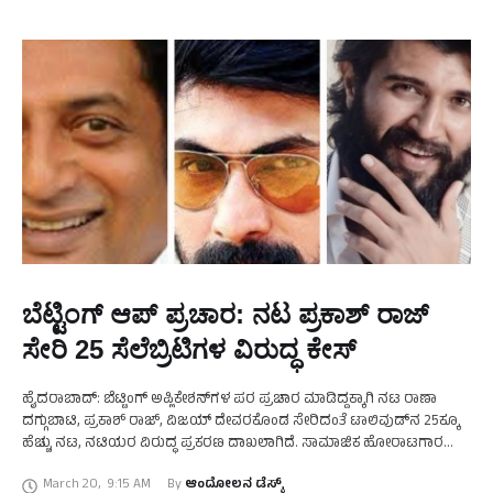
ಬೆಟ್ಟಿಂಗ್‌ ಆಪ್‌ ಪ್ರಚಾರ: ನಟ ಪ್ರಕಾಶ್‌ ರಾಜ್‌
ಸೇರಿ 25 ಸೆಲೆಬ್ರಿಟಿಗಳ ವಿರುದ್ಧ ಕೇಸ್‌
ಹೈದರಾಬಾದ್‌: ಬೆಟ್ಟಿಂಗ್‌ ಅಪ್ಲಿಕೇಶನ್‌ಗಳ ಪರ ಪ್ರಚಾರ ಮಾಡಿದ್ದಕ್ಕಾಗಿ ನಟ ರಾಣಾ
ದಗ್ಗುಬಾಟಿ, ಪ್ರಕಾಶ್‌ ರಾಜ್‌, ವಿಜಯ್‌ ದೇವರಕೊಂಡ ಸೇರಿದಂತೆ ಟಾಲಿವುಡ್‌ನ 25ಕ್ಕೂ
ಹೆಚ್ಚು ನಟ, ನಟಿಯರ ವಿರುದ್ಧ ಪ್ರಕರಣ ದಾಖಲಾಗಿದೆ. ಸಾಮಾಜಿಕ ಹೋರಾಟಗಾರ
ಫಣೀಂದ್ರ ಶರ್ಮಾ ಎಂಬುವವರು ನೀಡಿದ ದೂರಿನ ಮೇರೆಗೆ …
March 20
,
9:15 AM
By 
ಆಂದೋಲನ ಡೆಸ್ಕ್