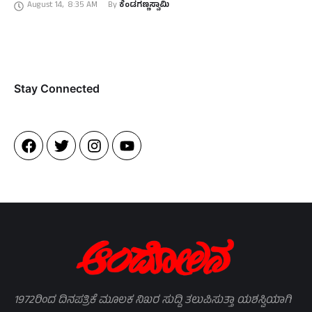
August 14
,
8:35 AM
By 
ಕೆಂಡಗಣ್ಣಸ್ವಾಮಿ
ಮೈಸೂರು, ಪದ್ಮಜಾ …
Stay Connected​
1972ರಿಂದ ದಿನಪತ್ರಿಕೆ ಮೂಲಕ ನಿಖರ ಸುದ್ದಿ ತಲುಪಿಸುತ್ತಾ ಯಶಸ್ವಿಯಾಗಿ