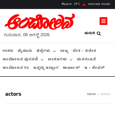
Mysore
21
overcast clouds
ಹುಡುಕಿ
ಗುರುವಾರ, 06 ಆಗಸ್ಟ್ 2026
HOME
ಮೈಸೂರು
ಜಿಲ್ಲೆಗಳು
ರಾಜ್ಯ
ದೇಶ – ವಿದೇಶ
ಆಂದೋಲನ ಪುರವಣಿ
ಅಂಕಣಗಳು
ಮನರಂಜನೆ
ಆಂದೋಲನ 50
ಇದ್ದದ್ದು ಇದ್ಹಾಂಗ
ಕಾರ್ಟೂನ್
ಇ – ಪೇಪರ್
actors
Home
actors