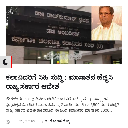
ಕಲಾವಿದರಿಗೆ ಸಿಹಿ ಸುದ್ದಿ : ಮಾಸಾಶನ ಹೆಚ್ಚಿಸಿ
ರಾಜ್ಯ ಸರ್ಕಾರ ಆದೇಶ
ಬೆಂಗಳೂರು : ಹಲವು ದಿನಗಳ ಬೇಡಿಕೆಯಂತೆ ಕಲೆ, ಸಾಹಿತ್ಯ ಮತ್ತು ಸಾಂಸ್ಕೃತಿಕ
ಕ್ಷೇತ್ರದಲ್ಲಿನ ಕಲಾವಿದರ ಮಾಸಾಶನವನ್ನು 2 ಸಾವಿರ ರೂ. ನಿಂದ 2,500 ರೂ.ಗೆ ಹೆಚ್ಚಿಸಿ
ರಾಜ್ಯ ಸರ್ಕಾರ ಆದೇಶ ಹೊರಡಿಸಿದೆ. ಈ ಹಿಂದೆ ಕಲಾವಿದರ ಮಾಸಾಶನ 2000
ರೂಪಾಯಿಗಳಿದ್ದು, ಅದನ್ನು …
June 25
,
2:11 PM
By 
ಆಂದೋಲನ ಡೆಸ್ಕ್