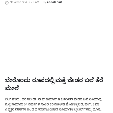
November 4
,
2:29 AM
By 
andolanait
ದಿನದಂದುಅವರಿಗೆ ಈ ಗೌರವವನ್ನು ನೀಡಲಾಯಿತು. ನಟರಾದರಜನಿಕಾಂತ್,
ಜೂನಿಯರ್‍ಎನ್‍ಟಿಆರ್ ಮತ್ತು ಸುಧಾಮೂರ್ತಿ, ರಾಜ್‍ಕುಟುಂಬವರ್ಗ, …
ಬೇರೊಂದು ರೂಪದಲ್ಲಿ ಮತ್ತೆ ಜೇಡರ ಬಲೆ ತೆರೆ
ಮೇಲೆ
ಬೆಂಗಳೂರು : ವರನಟ ಡಾ. ರಾಜ್‌ ಕುಮಾರ್‌ ಅಭಿನಯದ ಜೇಡರ ಬಲೆ ಸಿನಿಮಾವು
ಮತ್ತೆ ಸುಮಾರು 54 ವರ್ಷಗಳ ನಂತರ ತೆರೆ ಮೇಲೆ ಕಾಣಿಸಿಕೊಳ್ಳಲಿದೆ, ಹೇಗಂತೀರಾ
ಎಪ್ಪತ್ತರ ದಶಕಗಳ ಹಿಂದೆ ಹೆಸರುವಾಸಿಯಾದ ಸಿನಿಮಾಗಳ ಟೈಟಲ್​ಗಳನ್ನು ಹೊಸ