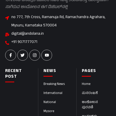
1972ರಿಂದ ದಿನಪತ್ರಿಕೆ ಮೂಲಕ ನಿಖರ ಸುದ್ದಿ ತಲುಪಿಸುತ್ತಾ ಯಶಸ್ವಿಯಾಗಿ
ಸಾಗಿರುವ ಆಂದೋಲನ ಈಗ ಡಿಜಿಟಲ್‌ನಲ್ಲಿ
no 777, 7th Cross, Ramanuja Rd, Ramachandra Agrahara,
Mysuru, Karnataka 570004
digital@andolana.in
+91 9071777071
RECENT
NEWS
PAGES
POST
Breaking News
Home
International
ಮನರಂಜನೆ
National
ಆಂದೋಲನ
ಪುರವಣಿ
Mysore