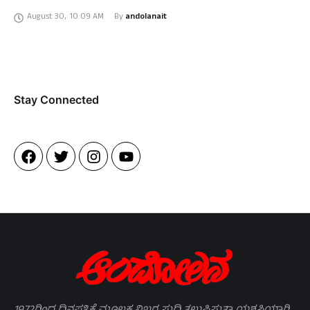
ಚಿತ್ರಗಳಿಗೆ ಮರುಬಳಕೆ ಮಾಡುವುದು ಇತೀಚಿನ …
August 30
,
10:09 AM
By 
andolanait
Stay Connected​