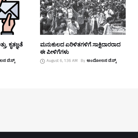
ತು, ಕೃತಜ್ಞತೆ
ಮನುಕುಲದ ಏರಿಳಿತಗಳಿಗೆ ಸಾಕ್ಷಿದಾರರಾದ
ಈ ಪೀಳಿಗೆಗಳು
 ಡೆಸ್ಕ್
August 6, 1:36 AM
By
ಆಂದೋಲನ ಡೆಸ್ಕ್