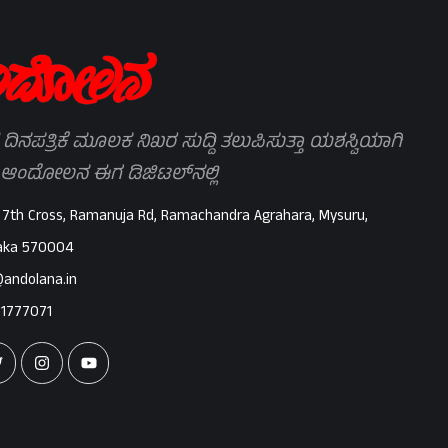
 ದಿನಪತ್ರಿಕೆ ಮೂಲಕ ನಿಖರ ಸುದ್ದಿ ತಲುಪಿಸುತ್ತಾ ಯಶಸ್ವಿಯಾಗಿ
 ಆಂದೋಲನ ಈಗ ಡಿಜಿಟಲ್‌ನಲ್ಲಿ
 7th Cross, Ramanuja Rd, Ramachandra Agrahara, Mysuru,
aka 570004
@andolana.in
71777071