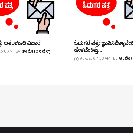
ರ: ಆತಂಕಕಾರಿ ವಿಚಾರ
ಓದುಗರ ಪತ್ರ: ಜ್ಞಾಪಿಸಿಕೊಳ್ಳಬೇಕಿತ್
ಹೇಳಬೇಕಿತ್ತು…
 1:40 AM
By
ಆಂದೋಲನ ಡೆಸ್ಕ್
August 6, 1:38 AM
By
ಆಂದೋಲನ