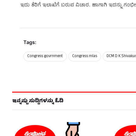
ಇದು ತೆರಿಗೆ ಇಲಾಖೆಗೆ ಬರುವ ವಿಚಾರ. ಹಾಗಾಗಿ ಇದನ್ನು ಗಂ
Tags:
Congress govrnment
Congress mlas
DCM D K Shivaku
ಇನ್ನಷ್ಟು ಸುದ್ದಿಗಳನ್ನು ಓದಿ