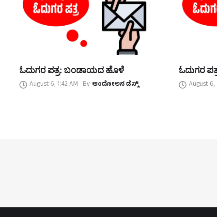
ಓದುಗರ ಪತ್ರ: ಬಂಡಾಯದ ಹೊಳೆ
ಓದುಗರ ಪತ್
August 6, 1:42 AM
By
ಆಂದೋಲನ ಡೆಸ್ಕ್
August 6,