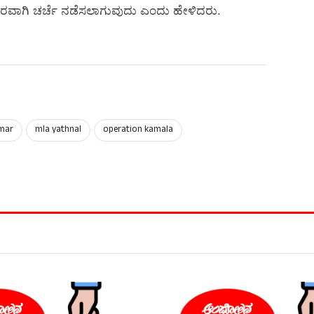
ಭೀರವಾಗಿ ಚರ್ಚೆ ನಡೆಸಲಾಗುವುದು ಎಂದು ಹೇಳಿದರು.
mar
mla yathnal
operation kamala