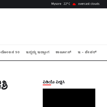
Mysore
22
overcast clouds
ಂದೋಲನ 50
ಇದ್ದದ್ದು ಇದ್ಹಾಂಗ
ಕಾರ್ಟೂನ್
ಇ – ಪೇಪರ್
ವಿಡಿಯೊ ವೀಕ್ಷಿಸಿ
ಶಿ