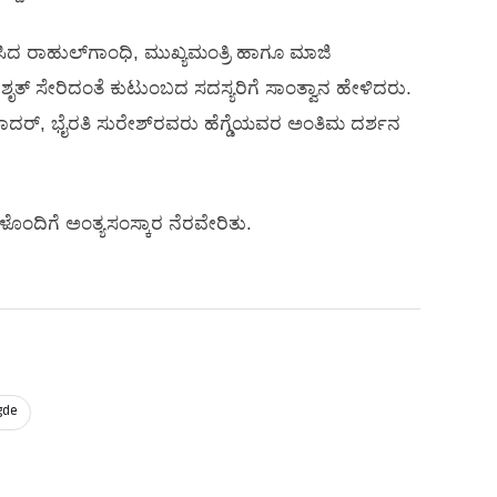
ಿಸಿದ ರಾಹುಲ್‍ಗಾಂಧಿ, ಮುಖ್ಯಮಂತ್ರಿ ಹಾಗೂ ಮಾಜಿ
್, ವಿಶೃತ್ ಸೇರಿದಂತೆ ಕುಟುಂಬದ ಸದಸ್ಯರಿಗೆ ಸಾಂತ್ವಾನ ಹೇಳಿದರು.
.ಖಾದರ್, ಭೈರತಿ ಸುರೇಶ್‍ರವರು ಹೆಗ್ಡೆಯವರ ಅಂತಿಮ ದರ್ಶನ
ೊಂದಿಗೆ ಅಂತ್ಯಸಂಸ್ಕಾರ ನೆರವೇರಿತು.
gde