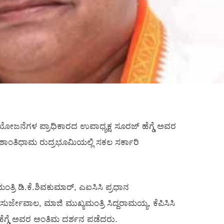
ಿ ಯೋಜನೆಗಳ ಪ್ರಾಧಿಕಾರದ ಉಪಾಧ್ಯಕ್ಷ ಸೂರಜ್ ಹೆಗ್ಡೆ ಅವರ
 ಶಾಂತಿಧಾಮ ರುದ್ರಭೂಮಿಯಲ್ಲಿ ಸಕಲ ಸರ್ಕಾರಿ
ಿ ಡಿ.ಕೆ.ಶಿವಕುಮಾರ್, ಎಐಸಿಸಿ ಪ್ರಧಾನ
್ಜೇವಾಲ, ಮಾಜಿ ಮುಖ್ಯಮಂತ್ರಿ ಸಿದ್ದರಾಮಯ್ಯ, ಕೆಪಿಸಿಸಿ
್ ಹೆಗ್ಡೆ ಅವರ ಅಂತಿಮ ದರ್ಶನ ಪಡೆದರು.