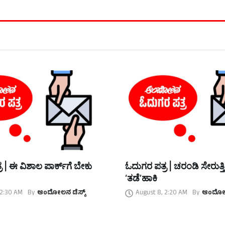
 | ಈ ವಿಶಾಲ ಪಾರ್ಕ್‌ಗೆ ಬೇಕು
ಓದುಗರ ಪತ್ರ | ಚರಂಡಿ ಸೇರುತ್ತ
‘ತಡೆ’ಹಾಕಿ
 2:30 AM
By
ಆಂದೋಲನ ಡೆಸ್ಕ್
August 8, 2:20 AM
By
ಆಂದೋಲನ