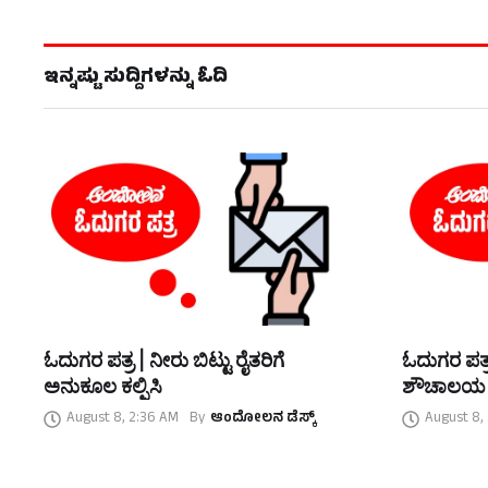
ಇನ್ನಷ್ಟು ಸುದ್ದಿಗಳನ್ನು ಓದಿ
ಓದುಗರ ಪತ್ರ | ನೀರು ಬಿಟ್ಟು ರೈತರಿಗೆ
ಓದುಗರ ಪತ್ರ
ಅನುಕೂಲ ಕಲ್ಪಿಸಿ
ಶೌಚಾಲಯ
August 8, 2:36 AM
By
ಆಂದೋಲನ ಡೆಸ್ಕ್
August 8,