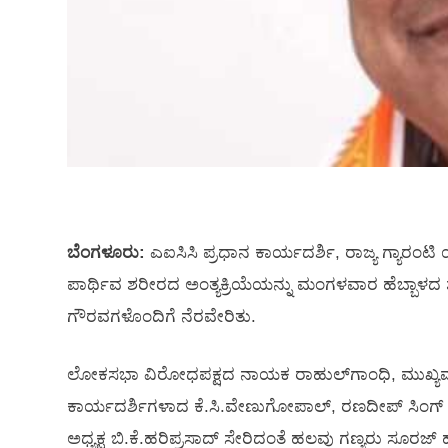
ಬೆಂಗಳೂರು:
ಎಐಸಿಸಿ ಪ್ರಧಾನ ಕಾರ್ಯದರ್ಶಿ, ರಾಜ್ಯ ಗ್ಯಾರಂಟ
ಪಾರ್ಥಿವ ಶರೀರದ ಅಂತ್ಯಕ್ರಿಯೆಯನ್ನು ಮಂಗಳವಾರ ಹೆಬ್ಬಾಳದ
ಗೌರವಗಳೊಂದಿಗೆ ನೆರವೇರಿತು.
ಲೋಕಸಭಾ ವಿರೋಧಪಕ್ಷದ ನಾಯಕ ರಾಹುಲ್‍ಗಾಂಧಿ, ಮುಖ್ಯಮಂತ್ರ
ಕಾರ್ಯದರ್ಶಿಗಳಾದ ಕೆ.ಸಿ.ವೇಣುಗೋಪಾಲ್, ರಣದೀಪ್ ಸಿಂಗ್ ಸುರ
ಅಧ್ಯಕ್ಷ ಬಿ.ಕೆ.ಹರಿಪ್ರಸಾದ್ ಸೇರಿದಂತೆ ಹಲವು ಗಣ್ಯರು ಸೂರಜ