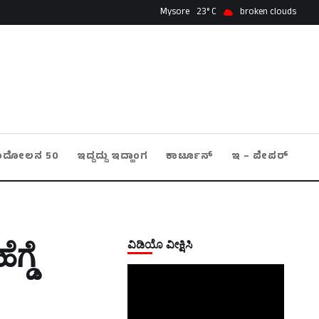
Mysore
23
broken clouds
ಂದೋಲನ 50
ಇದ್ದದ್ದು ಇದ್ಹಾಂಗ
ಕಾರ್ಟೂನ್
ಇ – ಪೇಪರ್
ವಿಡಿಯೊ ವೀಕ್ಷಿಸಿ
್ಡೆ