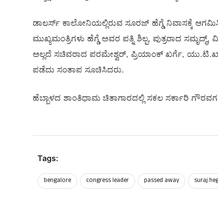
ಡಾಲರ್ಸ್‌ ಕಾಲೋನಿಯಲ್ಲಿರುವ ಸೂರಜ್ ಹೆಗ್ಡೆ ನಿವಾಸಕ್ಕೆ ಆಗಮ
ಮುಖ್ಯಮಂತ್ರಿಗಳು ಹೆಗ್ಡೆ ಅವರ ಪತ್ನಿ ಶಿಲ್ಪ, ಪುತ್ರರಾದ ಸಮೃದ್ಧ
ಅಲ್ಲದೆ ಸಚಿವರಾದ ಪರಮೇಶ್ವರ್, ಪ್ರಿಯಾಂಕ್ ಖರ್ಗೆ, ಯು.ಟಿ
ಪಡೆದು ಸಂತಾಪ ಸೂಚಿಸಿದರು.‌
ಹೆಬ್ಬಾಳದ ಶಾಂತಿಧಾಮ ಚಿತಾಗಾರದಲ್ಲಿ ಸಕಲ ಸರ್ಕಾರಿ ಗೌರವಗಳ
Tags:
bengalore
congress leader
passed away
suraj he