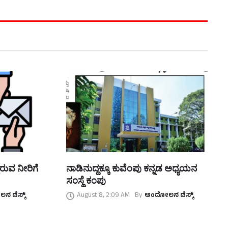
ಿರುವ ನೀರಿಗೆ
ನಾಡಿನುದ್ದಕ್ಕೂ ಕುವೆಂಪು ಕನ್ನಡ ಅಧ್ಯಯನ
ಸಂಸ್ಥೆ ಕಂಪು
 ಡೆಸ್ಕ್
August 8, 2:09 AM
By
ಆಂದೋಲನ ಡೆಸ್ಕ್