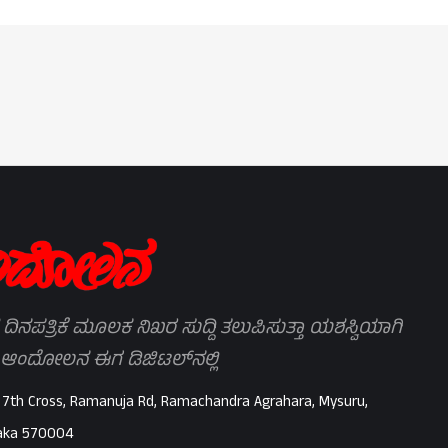
 ದಿನಪತ್ರಿಕೆ ಮೂಲಕ ನಿಖರ ಸುದ್ದಿ ತಲುಪಿಸುತ್ತಾ ಯಶಸ್ವಿಯಾಗಿ
 ಆಂದೋಲನ ಈಗ ಡಿಜಿಟಲ್‌ನಲ್ಲಿ
 7th Cross, Ramanuja Rd, Ramachandra Agrahara, Mysuru,
aka 570004