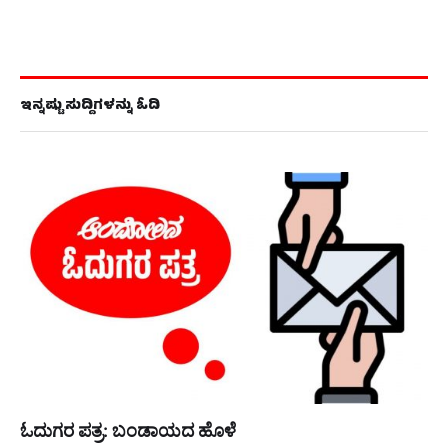
ಇನ್ನಷ್ಟು ಸುದ್ದಿಗಳನ್ನು ಓದಿ
ಓದುಗರ ಪತ್ರ: ಬಂಡಾಯದ ಹೊಳೆ