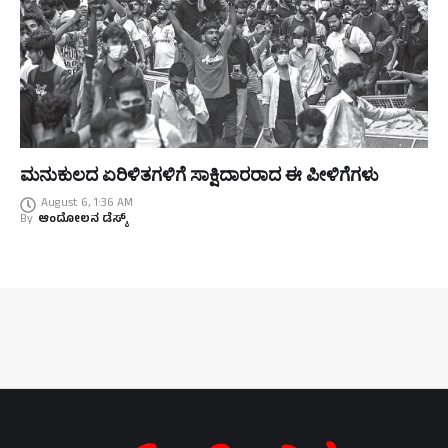
ಮನುಕುಲದ ಏರಿಳಿತಗಳಿಗೆ ಸಾಕ್ಷಿದಾರರಾದ ಈ ಪೀಳಿಗೆಗಳು
August 6, 1:36 AM
By
ಆಂದೋಲನ ಡೆಸ್ಕ್