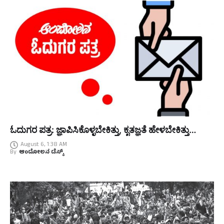
ಓದುಗರ ಪತ್ರ: ಜ್ಞಾಪಿಸಿಕೊಳ್ಳಬೇಕಿತ್ತು, ಕೃತಜ್ಞತೆ ಹೇಳಬೇಕಿತ್ತು…
August 6, 1:38 AM
By
ಆಂದೋಲನ ಡೆಸ್ಕ್