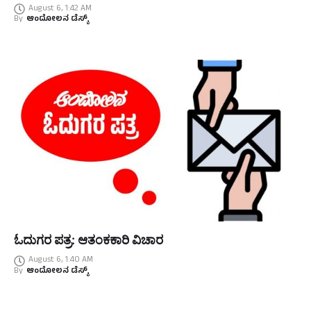
August 6, 1:42 AM
By
ಆಂದೋಲನ ಡೆಸ್ಕ್
ಓದುಗರ ಪತ್ರ: ಆತಂಕಕಾರಿ ವಿಚಾರ
August 6, 1:40 AM
By
ಆಂದೋಲನ ಡೆಸ್ಕ್