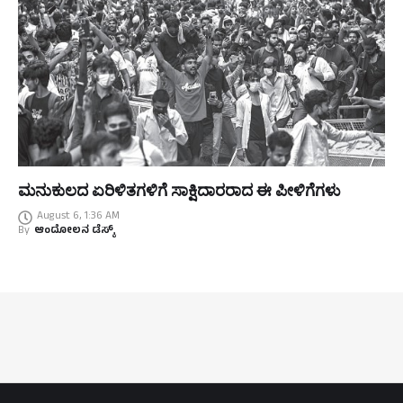
ಮನುಕುಲದ ಏರಿಳಿತಗಳಿಗೆ ಸಾಕ್ಷಿದಾರರಾದ ಈ ಪೀಳಿಗೆಗಳು
August 6, 1:36 AM
By
ಆಂದೋಲನ ಡೆಸ್ಕ್