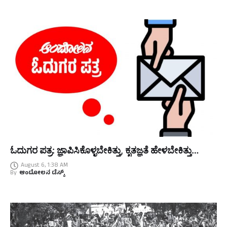
ಓದುಗರ ಪತ್ರ: ಜ್ಞಾಪಿಸಿಕೊಳ್ಳಬೇಕಿತ್ತು, ಕೃತಜ್ಞತೆ ಹೇಳಬೇಕಿತ್ತು…
August 6, 1:38 AM
By
ಆಂದೋಲನ ಡೆಸ್ಕ್