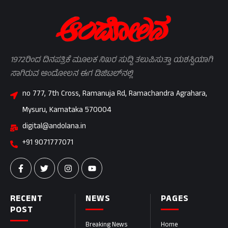
1972ರಿಂದ ದಿನಪತ್ರಿಕೆ ಮೂಲಕ ನಿಖರ ಸುದ್ದಿ ತಲುಪಿಸುತ್ತಾ ಯಶಸ್ವಿಯಾಗಿ
ಸಾಗಿರುವ ಆಂದೋಲನ ಈಗ ಡಿಜಿಟಲ್‌ನಲ್ಲಿ
no 777, 7th Cross, Ramanuja Rd, Ramachandra Agrahara,
Mysuru, Karnataka 570004
digital@andolana.in
+91 9071777071
RECENT
NEWS
PAGES
POST
Breaking News
Home