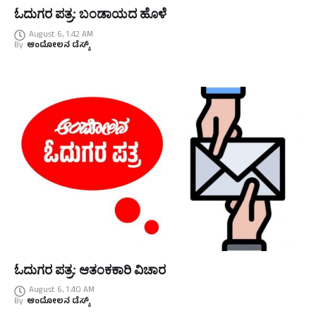
ಓದುಗರ ಪತ್ರ: ಬಂಡಾಯದ ಹೊಳೆ
August 6, 1:42 AM
By
ಆಂದೋಲನ ಡೆಸ್ಕ್
ಓದುಗರ ಪತ್ರ: ಆತಂಕಕಾರಿ ವಿಚಾರ
August 6, 1:40 AM
By
ಆಂದೋಲನ ಡೆಸ್ಕ್