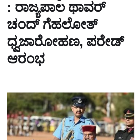
: ರಾಜ್ಯಪಾಲ ಥಾವರ್‌
ಚಂದ್‌ ಗೆಹಲೋತ್‌
ಧ್ವಜಾರೋಹಣ, ಪರೇಡ್‌
ಆರಂಭ