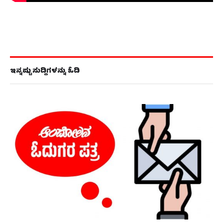
ಇನ್ನಷ್ಟು ಸುದ್ದಿಗಳನ್ನು ಓದಿ