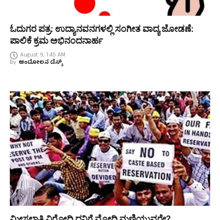
ಓದುಗರ ಪತ್ರ: ಉದ್ಯಾನವನಗಳಲ್ಲಿ ಸಂಗೀತ ವಾದ್ಯ ಜೋಡಣೆ:
ಪಾಲಿಕೆ ಕ್ರಮ ಅಭಿನಂದನಾರ್ಹ
August 9, 1:45 AM
By
ಆಂದೋಲನ ಡೆಸ್ಕ್
ಮೀಸಲಾತಿ ವಿರೋಧಿ ದನಿಗೆ ಮೋದಿ ಮಣಿಯುವರೇ?