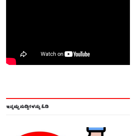
ಇನ್ನಷ್ಟು ಸುದ್ದಿಗಳನ್ನು ಓದಿ