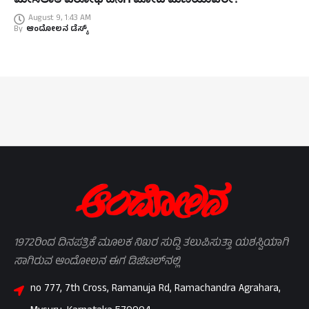
August 9, 1:43 AM
By
ಆಂದೋಲನ ಡೆಸ್ಕ್
1972ರಿಂದ ದಿನಪತ್ರಿಕೆ ಮೂಲಕ ನಿಖರ ಸುದ್ದಿ ತಲುಪಿಸುತ್ತಾ ಯಶಸ್ವಿಯಾಗಿ
ಸಾಗಿರುವ ಆಂದೋಲನ ಈಗ ಡಿಜಿಟಲ್‌ನಲ್ಲಿ
no 777, 7th Cross, Ramanuja Rd, Ramachandra Agrahara,