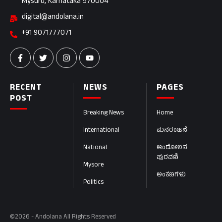
Mysuru, Karnataka 570004
digital@andolana.in
+91 9071777071
RECENT
NEWS
PAGES
POST
Breaking News
Home
International
ಮನರಂಜನೆ
National
ಆಂದೋಲನ
ಪುರವಣಿ
Mysore
ಅಂಕಣಗಳು
Politics
©2026 - Andolana All Rights Reserved