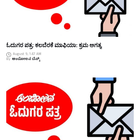
ಓದುಗರ ಪತ್ರ: ಕಲಬೆರಕೆ ಮಾಫಿಯಾ: ಕ್ರಮ ಅಗತ್ಯ
August 9, 1:47 AM
By
ಆಂದೋಲನ ಡೆಸ್ಕ್