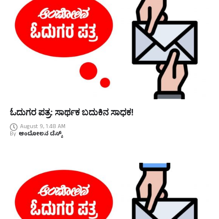
ಓದುಗರ ಪತ್ರ: ಸಾರ್ಥಕ ಬದುಕಿನ ಸಾಧಕ!
August 9, 1:48 AM
By
ಆಂದೋಲನ ಡೆಸ್ಕ್