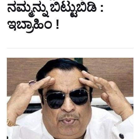
ನಮ್ಮನ್ನು ಬಿಟ್ಟುಬಿಡಿ :
ಇಬ್ರಾಹಿಂ !