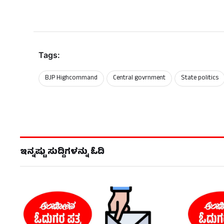
Tags:
BJP Highcommand
Central govrnment
State politics
ಇನ್ನಷ್ಟು ಸುದ್ದಿಗಳನ್ನು ಓದಿ