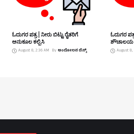
ಓದುಗರ ಪತ್ರ | ನೀರು ಬಿಟ್ಟು ರೈತರಿಗೆ
ಓದುಗರ ಪತ್ರ
ಅನುಕೂಲ ಕಲ್ಪಿಸಿ
ಶೌಚಾಲಯ
August 8, 2:36 AM
By
ಆಂದೋಲನ ಡೆಸ್ಕ್
August 8,