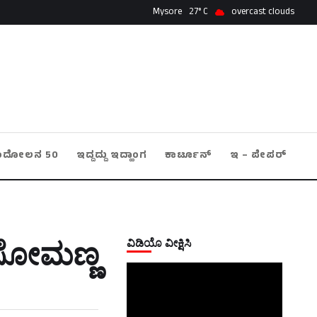
Mysore
27
overcast clouds
ಂದೋಲನ 50
ಇದ್ದದ್ದು ಇದ್ಹಾಂಗ
ಕಾರ್ಟೂನ್
ಇ – ಪೇಪರ್
ವಿಡಿಯೊ ವೀಕ್ಷಿಸಿ
ಿ.ಸೋಮಣ್ಣ