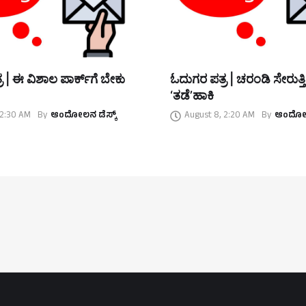
 | ಈ ವಿಶಾಲ ಪಾರ್ಕ್‌ಗೆ ಬೇಕು
ಓದುಗರ ಪತ್ರ | ಚರಂಡಿ ಸೇರುತ್ತ
‘ತಡೆ’ಹಾಕಿ
 2:30 AM
By
ಆಂದೋಲನ ಡೆಸ್ಕ್
August 8, 2:20 AM
By
ಆಂದೋಲನ