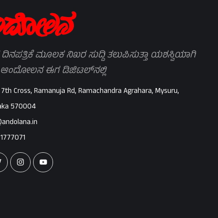
 ದಿನಪತ್ರಿಕೆ ಮೂಲಕ ನಿಖರ ಸುದ್ದಿ ತಲುಪಿಸುತ್ತಾ ಯಶಸ್ವಿಯಾಗಿ
 ಆಂದೋಲನ ಈಗ ಡಿಜಿಟಲ್‌ನಲ್ಲಿ
 7th Cross, Ramanuja Rd, Ramachandra Agrahara, Mysuru,
aka 570004
@andolana.in
71777071