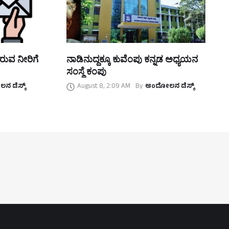
ಿರುವ ನೀರಿಗೆ
ನಾಡಿನುದ್ದಕ್ಕೂ ಕುವೆಂಪು ಕನ್ನಡ ಅಧ್ಯಯನ
ಸಂಸ್ಥೆ ಕಂಪು
 ಡೆಸ್ಕ್
August 8, 2:09 AM
By
ಆಂದೋಲನ ಡೆಸ್ಕ್