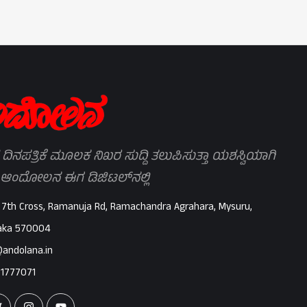
 ದಿನಪತ್ರಿಕೆ ಮೂಲಕ ನಿಖರ ಸುದ್ದಿ ತಲುಪಿಸುತ್ತಾ ಯಶಸ್ವಿಯಾಗಿ
 ಆಂದೋಲನ ಈಗ ಡಿಜಿಟಲ್‌ನಲ್ಲಿ
 7th Cross, Ramanuja Rd, Ramachandra Agrahara, Mysuru,
aka 570004
@andolana.in
71777071