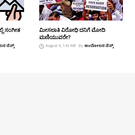
್ಲಿ ಸಂಗೀತ
ಮೀಸಲಾತಿ ವಿರೋಧಿ ದನಿಗೆ ಮೋದಿ
ಮಣಿಯುವರೇ?
 ಡೆಸ್ಕ್
August 9, 1:43 AM
By
ಆಂದೋಲನ ಡೆಸ್ಕ್