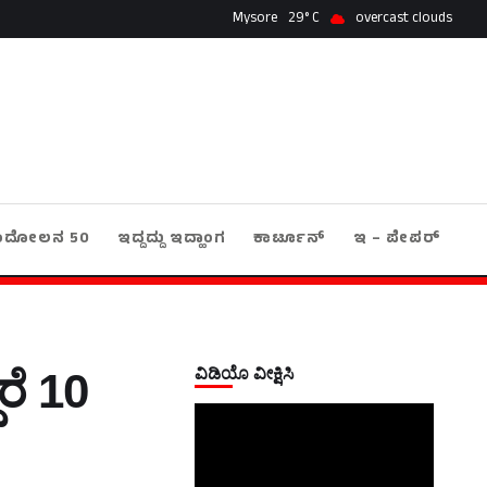
Mysore
29
overcast clouds
ಂದೋಲನ 50
ಇದ್ದದ್ದು ಇದ್ಹಾಂಗ
ಕಾರ್ಟೂನ್
ಇ – ಪೇಪರ್
ವಿಡಿಯೊ ವೀಕ್ಷಿಸಿ
ರೆ 10