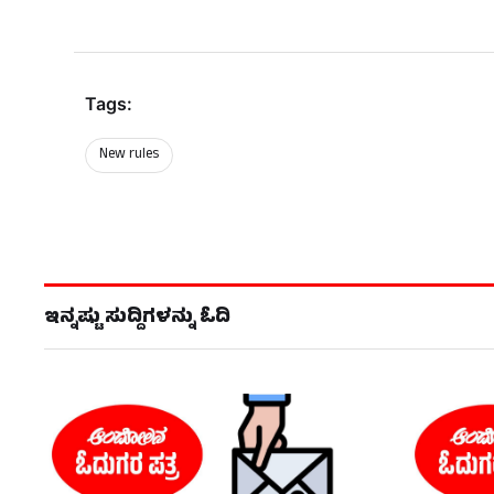
Tags:
New rules
ಇನ್ನಷ್ಟು ಸುದ್ದಿಗಳನ್ನು ಓದಿ