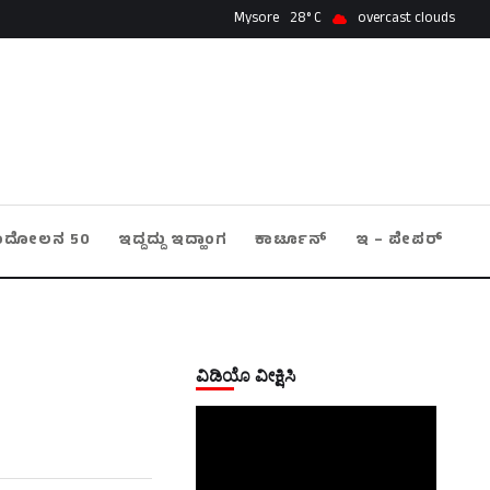
Mysore
28
overcast clouds
ಂದೋಲನ 50
ಇದ್ದದ್ದು ಇದ್ಹಾಂಗ
ಕಾರ್ಟೂನ್
ಇ – ಪೇಪರ್
ವಿಡಿಯೊ ವೀಕ್ಷಿಸಿ