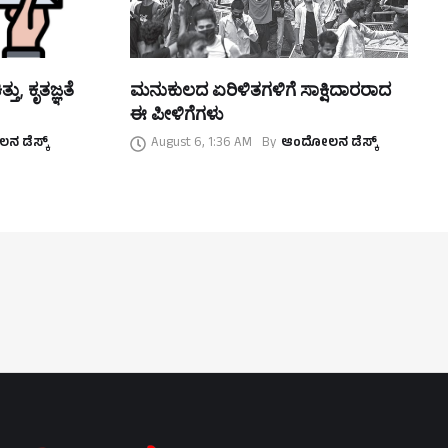
ತು, ಕೃತಜ್ಞತೆ
ಮನುಕುಲದ ಏರಿಳಿತಗಳಿಗೆ ಸಾಕ್ಷಿದಾರರಾದ
ಈ ಪೀಳಿಗೆಗಳು
 ಡೆಸ್ಕ್
August 6, 1:36 AM
By
ಆಂದೋಲನ ಡೆಸ್ಕ್