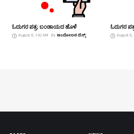
ಓದುಗರ ಪತ್ರ: ಬಂಡಾಯದ ಹೊಳೆ
ಓದುಗರ ಪತ್
August 6, 1:42 AM
By
ಆಂದೋಲನ ಡೆಸ್ಕ್
August 6,