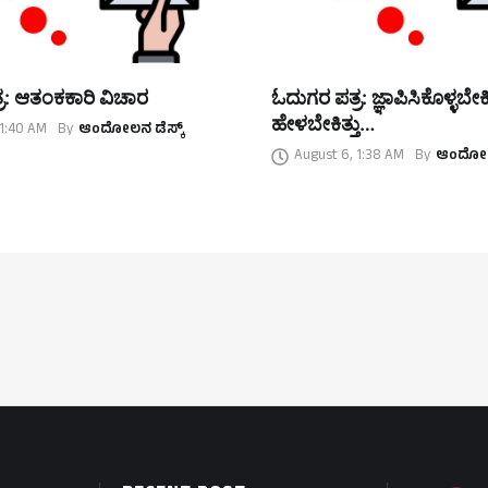
ರ: ಆತಂಕಕಾರಿ ವಿಚಾರ
ಓದುಗರ ಪತ್ರ: ಜ್ಞಾಪಿಸಿಕೊಳ್ಳಬೇಕಿತ್
ಹೇಳಬೇಕಿತ್ತು…
 1:40 AM
By
ಆಂದೋಲನ ಡೆಸ್ಕ್
August 6, 1:38 AM
By
ಆಂದೋಲನ