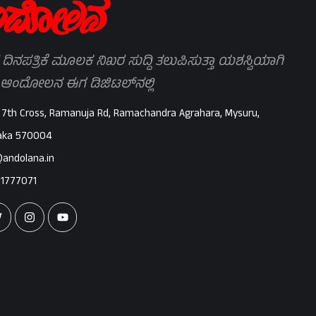
 ದಿನಪತ್ರಿಕೆ ಮೂಲಕ ನಿಖರ ಸುದ್ದಿ ತಲುಪಿಸುತ್ತಾ ಯಶಸ್ವಿಯಾಗಿ
 ಆಂದೋಲನ ಈಗ ಡಿಜಿಟಲ್‌ನಲ್ಲಿ
 7th Cross, Ramanuja Rd, Ramachandra Agrahara, Mysuru,
aka 570004
@andolana.in
71777071