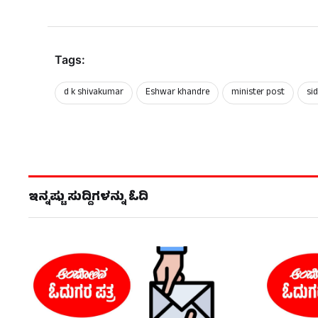
Tags:
d k shivakumar
Eshwar khandre
minister post
si
ಇನ್ನಷ್ಟು ಸುದ್ದಿಗಳನ್ನು ಓದಿ