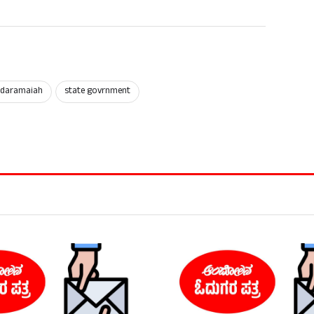
ddaramaiah
state govrnment