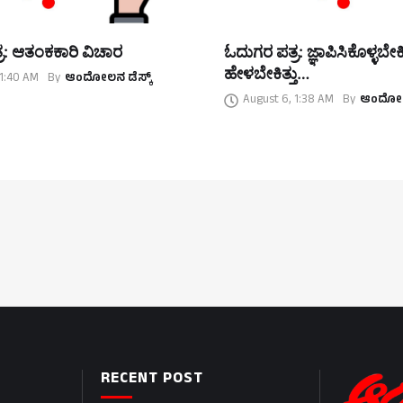
ರ: ಆತಂಕಕಾರಿ ವಿಚಾರ
ಓದುಗರ ಪತ್ರ: ಜ್ಞಾಪಿಸಿಕೊಳ್ಳಬೇಕಿತ್
ಹೇಳಬೇಕಿತ್ತು…
 1:40 AM
By
ಆಂದೋಲನ ಡೆಸ್ಕ್
August 6, 1:38 AM
By
ಆಂದೋಲನ
RECENT POST