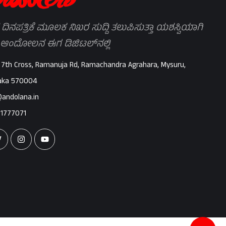
 ದಿನಪತ್ರಿಕೆ ಮೂಲಕ ನಿಖರ ಸುದ್ದಿ ತಲುಪಿಸುತ್ತಾ ಯಶಸ್ವಿಯಾಗಿ
 ಆಂದೋಲನ ಈಗ ಡಿಜಿಟಲ್‌ನಲ್ಲಿ
 7th Cross, Ramanuja Rd, Ramachandra Agrahara, Mysuru,
aka 570004
@andolana.in
71777071