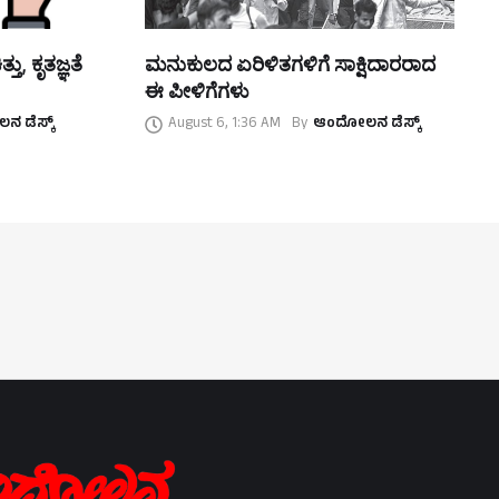
ತು, ಕೃತಜ್ಞತೆ
ಮನುಕುಲದ ಏರಿಳಿತಗಳಿಗೆ ಸಾಕ್ಷಿದಾರರಾದ
ಈ ಪೀಳಿಗೆಗಳು
 ಡೆಸ್ಕ್
August 6, 1:36 AM
By
ಆಂದೋಲನ ಡೆಸ್ಕ್