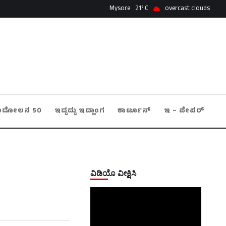
Mysore
21
overcast clouds
ಂದೋಲನ 50
ಇದ್ದದ್ದು ಇದ್ಹಾಂಗ
ಕಾರ್ಟೂನ್
ಇ – ಪೇಪರ್
ವಿಡಿಯೊ ವೀಕ್ಷಿಸಿ