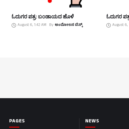
ಓದುಗರ ಪತ್ರ: ಬಂಡಾಯದ ಹೊಳೆ
ಓದುಗರ ಪತ್
August 6, 1:42 AM
By
ಆಂದೋಲನ ಡೆಸ್ಕ್
August 6,
PAGES
NEWS