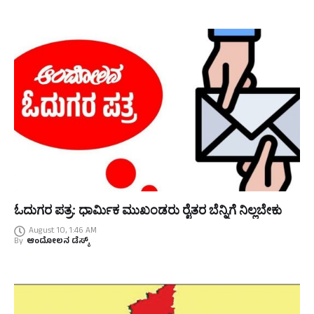
ಓದುಗರ ಪತ್ರ: ಧಾರ್ಮಿಕ ಮುಖಂಡರು ರೈತರ ಬೆನ್ನಿಗೆ ನಿಲ್ಲಬೇಕು
August 10, 1:46 AM
By
ಆಂದೋಲನ ಡೆಸ್ಕ್