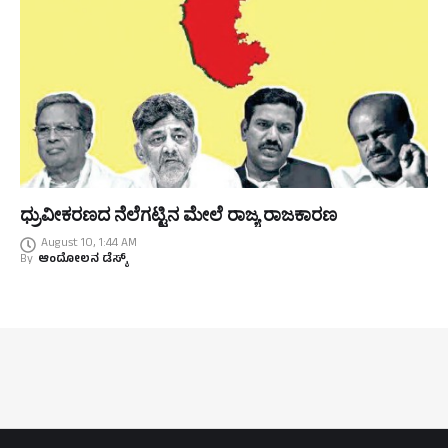
ಧ್ರುವೀಕರಣದ ನೆಲೆಗಟ್ಟಿನ ಮೇಲೆ ರಾಜ್ಯ ರಾಜಕಾರಣ
August 10, 1:44 AM
By
ಆಂದೋಲನ ಡೆಸ್ಕ್