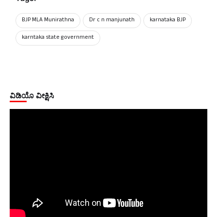
BJP MLA Munirathna
Dr c n manjunath
karnataka BJP
karntaka state government
ವಿಡಿಯೊ ವೀಕ್ಷಿಸಿ