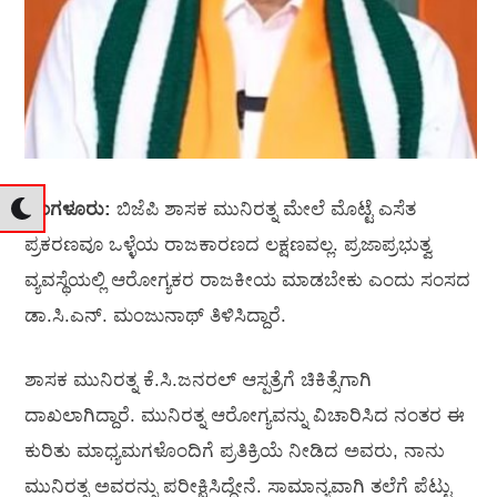
ಬೆಂಗಳೂರು:
ಬಿಜೆಪಿ ಶಾಸಕ ಮುನಿರತ್ನ ಮೇಲೆ ಮೊಟ್ಟೆ ಎಸೆತ
ಪ್ರಕರಣವೂ ಒಳ್ಳೆಯ ರಾಜಕಾರಣದ ಲಕ್ಷಣವಲ್ಲ. ಪ್ರಜಾಪ್ರಭುತ್ವ
ವ್ಯವಸ್ಥೆಯಲ್ಲಿ ಆರೋಗ್ಯಕರ ರಾಜಕೀಯ ಮಾಡಬೇಕು ಎಂದು ಸಂಸದ
ಡಾ.ಸಿ.ಎನ್‌. ಮಂಜುನಾಥ್‌ ತಿಳಿಸಿದ್ದಾರೆ.
ಶಾಸಕ ಮುನಿರತ್ನ ಕೆ.ಸಿ.ಜನರಲ್‌ ಆಸ್ಪತ್ರೆಗೆ ಚಿಕಿತ್ಸೆಗಾಗಿ
ದಾಖಲಾಗಿದ್ದಾರೆ. ಮುನಿರತ್ನ ಆರೋಗ್ಯವನ್ನು ವಿಚಾರಿಸಿದ ನಂತರ ಈ
ಕುರಿತು ಮಾಧ್ಯಮಗಳೊಂದಿಗೆ ಪ್ರತಿಕ್ರಿಯೆ ನೀಡಿದ ಅವರು, ನಾನು
ಮುನಿರತ್ನ ಅವರನ್ನು ಪರೀಕ್ಷಿಸಿದ್ದೇನೆ. ಸಾಮಾನ್ಯವಾಗಿ ತಲೆಗೆ ಪೆಟ್ಟು