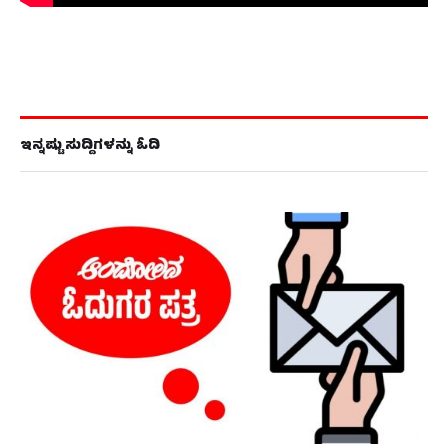
ಇನ್ನಷ್ಟು ಸುದ್ದಿಗಳನ್ನು ಓದಿ