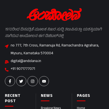
1972ರಿಂದ ದಿನಪತ್ರಿಕೆ ಮೂಲಕ ನಿಖರ ಸುದ್ದಿ ತಲುಪಿಸುತ್ತಾ ಯಶಸ್ವಿಯಾಗಿ
ಸಾಗಿರುವ ಆಂದೋಲನ ಈಗ ಡಿಜಿಟಲ್‌ನಲ್ಲಿ
no 777, 7th Cross, Ramanuja Rd, Ramachandra Agrahara,
Mysuru, Karnataka 570004
digital@andolana.in
+91 9071777071
RECENT
NEWS
PAGES
POST
Breaking News
Home