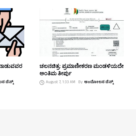
ತನಾಡುವವರ
ಚಲನಚಿತ್ರ: ಪ್ರಮಾಣೀಕರಣ ಮಂಡಳಿಯದೇ
ಅಂತಿಮ ತೀರ್ಪು
 ಡೆಸ್ಕ್
August 7, 1:33 AM
By
ಆಂದೋಲನ ಡೆಸ್ಕ್