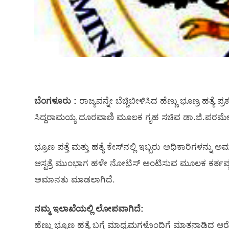
ಬೆಂಗಳೂರು :
ರಾಜ್ಯವನ್ನೇ ಬೆಚ್ಚಿಬೀಳಿಸಿದ ಹೆಣ್ಣು ಭೂಣ್ರ ಹತ್ಯೆ 
ಸಿದ್ದರಾಮಯ್ಯ ದೂರವಾಣಿ ಮೂಲಕ ಗೃಹ ಸಚಿವ ಡಾ.ಜಿ.ಪರಮೇಶ್ವರ
ಭ್ರೂಣ ಪತ್ತೆ ಮತ್ತು ಹತ್ಯೆ ಕೇಸ್​ನಲ್ಲಿ ಇಬ್ಬರು ಅಧಿಕಾರಿಗಳ
ಆಸ್ಪತ್ರೆ ಮುಂಭಾಗ ಹಳೇ ನೋಟಿಸ್‌ ಅಂಟಿಸುವ ಮೂಲಕ ಕರ್ತವ
ಅಮಾನತು ಮಾಡಲಾಗಿದೆ.
ನಮ್ಮ ಇಲಾಖೆಯಲ್ಲಿ ಲೋಪವಾಗಿದೆ:
ಹೆಣ್ಣು ಭೃೂಣ ಹತ್ಯೆ ಬಗ್ಗೆ ಮಾಧ್ಯಮಗಳೊಂದಿಗೆ ಮಾತನಾಡಿದ ಆ