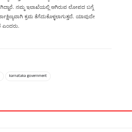
ಿದ್ದಾರೆ. ನಮ್ಮ ಇಲಾಖೆಯಲ್ಲಿ ಆಗಿರುವ ಲೋಪದ ಬಗ್ಗೆ
ಾಕ್ಷಿಣ್ಯವಾಗಿ ಕ್ರಮ ತೆಗೆದುಕೊಳ್ಳಲಾಗುತ್ತದೆ. ಯಾವುದೇ
ೆ ಎಂದರು.
r
karnataka government