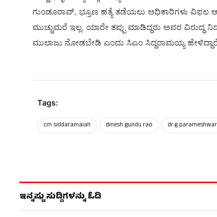
ಗುಂಡೂರಾವ್​, ಭ್ರೂಣ ಹತ್ಯೆ ತಡೆಯಲು ಅಧಿಕಾರಿಗಳು ವಿಫಲ ಆಗ
ಮುಚ್ಚುಮರೆ ಇಲ್ಲ. ಯಾರೇ ತಪ್ಪು ಮಾಡಿದ್ದರು ಅವರ ವಿರುದ್ಧ ನಿರ್ದ
ಮುಲಾಜು ನೋಡಬೇಡಿ ಎಂದು ಸಿಎಂ ಸಿದ್ದರಾಮಯ್ಯ ಹೇಳಿದ್ದಾರ
Tags:
cm siddaramaiah
dinesh gundu rao
dr.g parameshwa
ಇನ್ನಷ್ಟು ಸುದ್ದಿಗಳನ್ನು ಓದಿ