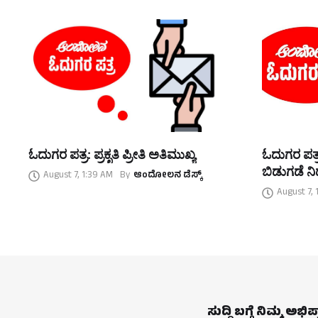
ಓದುಗರ ಪತ್ರ: ಪ್ರಕೃತಿ ಪ್ರೀತಿ ಅತಿಮುಖ್ಯ
ಓದುಗರ ಪತ್ರ
ಬಿಡುಗಡೆ ನಿರ
August 7, 1:39 AM
By
ಆಂದೋಲನ ಡೆಸ್ಕ್
August 7, 
ಸುದ್ದಿ ಬಗ್ಗೆ ನಿಮ್ಮ ಅಭಿ