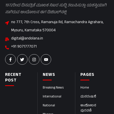
1972ರಿಂದ ದಿನಪತ್ರಿಕೆ ಮೂಲಕ ನಿಖರ ಸುದ್ದಿ ತಲುಪಿಸುತ್ತಾ ಯಶಸ್ವಿಯಾಗಿ
ಸಾಗಿರುವ ಆಂದೋಲನ ಈಗ ಡಿಜಿಟಲ್‌ನಲ್ಲಿ
no 777, 7th Cross, Ramanuja Rd, Ramachandra Agrahara,
Mysuru, Karnataka 570004
digital@andolana.in
+91 9071777071
RECENT
NEWS
PAGES
POST
Breaking News
Home
International
ಮನರಂಜನೆ
National
ಆಂದೋಲನ
ಪುರವಣಿ