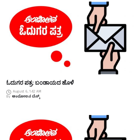
ಓದುಗರ ಪತ್ರ: ಬಂಡಾಯದ ಹೊಳೆ
August 6, 1:42 AM
By
ಆಂದೋಲನ ಡೆಸ್ಕ್