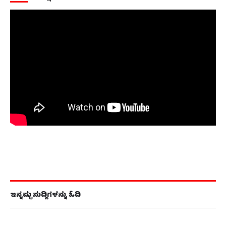
ಇನ್ನಷ್ಟು ಸುದ್ದಿಗಳನ್ನು ಓದಿ