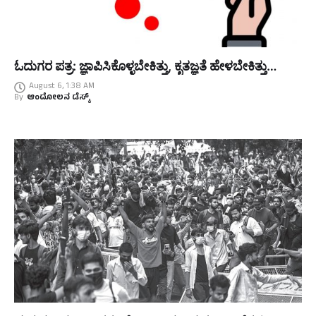
ಓದುಗರ ಪತ್ರ: ಜ್ಞಾಪಿಸಿಕೊಳ್ಳಬೇಕಿತ್ತು, ಕೃತಜ್ಞತೆ ಹೇಳಬೇಕಿತ್ತು…
August 6, 1:38 AM
By
ಆಂದೋಲನ ಡೆಸ್ಕ್