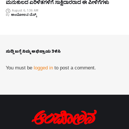
ಮನುಕುಲದ ಏರಿಳಿತಗಳಿಗೆ ಸಾಕ್ಷಿದಾರರಾದ ಈ ಪೀಳಿಗೆಗಳು
August 6, 1:36 AM
By
ಆಂದೋಲನ ಡೆಸ್ಕ್
ಸುದ್ದಿ ಬಗ್ಗೆ ನಿಮ್ಮ ಅಭಿಪ್ರಾಯ ತಿಳಿಸಿ
You must be
logged in
to post a comment.