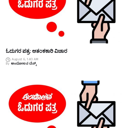
ಓದುಗರ ಪತ್ರ: ಆತಂಕಕಾರಿ ವಿಚಾರ
August 6, 1:40 AM
By
ಆಂದೋಲನ ಡೆಸ್ಕ್