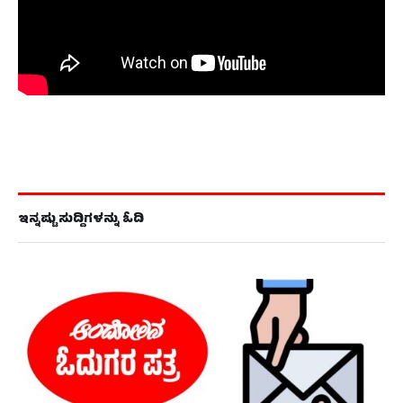
ಇನ್ನಷ್ಟು ಸುದ್ದಿಗಳನ್ನು ಓದಿ