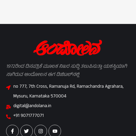
1972ರಿಂದ ದಿನಪತ್ರಿಕೆ ಮೂಲಕ ನಿಖರ ಸುದ್ದಿ ತಲುಪಿಸುತ್ತಾ ಯಶಸ್ವಿಯಾಗಿ
ಸಾಗಿರುವ ಆಂದೋಲನ ಈಗ ಡಿಜಿಟಲ್‌ನಲ್ಲಿ
no 777, 7th Cross, Ramanuja Rd, Ramachandra Agrahara,
Mysuru, Karnataka 570004
digital@andolana.in
+91 9071777071