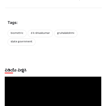
Tags:
biometric
d k shivakumar
gruhalakshmi
state govrnment
ವಿಡಿಯೊ ವೀಕ್ಷಿಸಿ