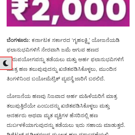
ಬೆಂಗಳೂರು:
ಕರ್ನಾಟಕ ಸರ್ಕಾರದ ‘ಗೃಹಲಕ್ಷ್ಮಿ’ ಯೋಜನೆಯಡಿ
ಫಲಾನುಭವಿಗಳಿಗೆ ನೇರವಾಗಿ ಜಮೆ ಆಗುವ ಹಣದ
ದುರುಪಯೋಗವನ್ನು ತಡೆಯಲು ಮತ್ತು ಅರ್ಹ ಫಲಾನುಭವಿಗಳಿಗೆ
ಮಾತ್ರ ಹಣ ತಲುಪುವುದನ್ನು ಖಚಿತಪಡಿಸಿಕೊಳ್ಳಲು, ಮುಂದಿನ
ತಿಂಗಳಿನಿಂದ ಬಯೋಮೆಟ್ರಿಕ್ ವ್ಯವಸ್ಥೆ ಜಾರಿಗೆ ಬರಲಿದೆ.
ಯೋಜನೆಯ ಹಣವು ನಿಜವಾದ ಅರ್ಹ ಮಹಿಳೆಯರಿಗೆ ಮಾತ್ರ
ತಲುಪುತ್ತಿದೆಯೇ ಎಂಬುದನ್ನು ಖಚಿತಪಡಿಸಿಕೊಳ್ಳಲು ಮತ್ತು
ಅನರ್ಹರು ಅಥವಾ ಮೃತ ವ್ಯಕ್ತಿಗಳ ಹೆಸರಿನಲ್ಲಿ ಹಣ
ದುರ್ಬಳಕೆಯಾಗುವುದನ್ನು ತಡೆಯಲು ಇದು ಸಹಾಯ ಮಾಡುತ್ತದೆ.
ಡಿಜಿಟಲ್ ದೃಢೀಕರಣದ ಮೂಲಕ ಹಣ ವರ್ಗಾವಣೆಯಲ್ಲಿ