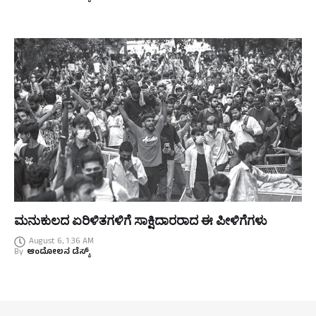
ಮನುಕುಲದ ಏರಿಳಿತಗಳಿಗೆ ಸಾಕ್ಷಿದಾರರಾದ ಈ ಪೀಳಿಗೆಗಳು
August 6, 1:36 AM
By
ಆಂದೋಲನ ಡೆಸ್ಕ್