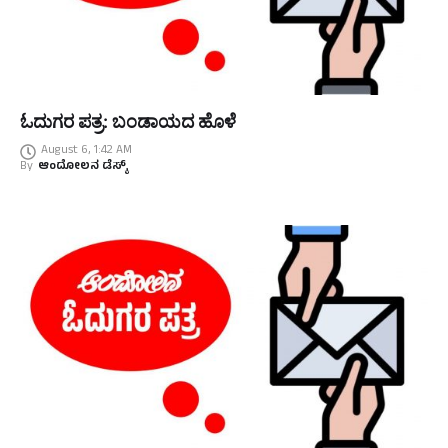
ಓದುಗರ ಪತ್ರ: ಬಂಡಾಯದ ಹೊಳೆ
August 6, 1:42 AM
By
ಆಂದೋಲನ ಡೆಸ್ಕ್