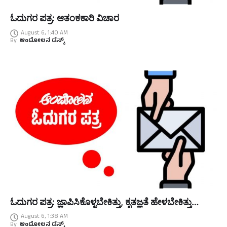
ಓದುಗರ ಪತ್ರ: ಆತಂಕಕಾರಿ ವಿಚಾರ
August 6, 1:40 AM
By
ಆಂದೋಲನ ಡೆಸ್ಕ್
ಓದುಗರ ಪತ್ರ: ಜ್ಞಾಪಿಸಿಕೊಳ್ಳಬೇಕಿತ್ತು, ಕೃತಜ್ಞತೆ ಹೇಳಬೇಕಿತ್ತು…
August 6, 1:38 AM
By
ಆಂದೋಲನ ಡೆಸ್ಕ್