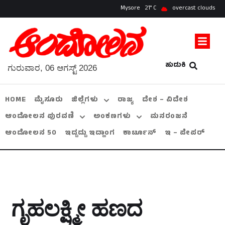
Mysore
21
overcast clouds
ಹುಡುಕಿ
ಗುರುವಾರ, 06 ಆಗಸ್ಟ್ 2026
HOME
ಮೈಸೂರು
ಜಿಲ್ಲೆಗಳು
ರಾಜ್ಯ
ದೇಶ – ವಿದೇಶ
ಆಂದೋಲನ ಪುರವಣಿ
ಅಂಕಣಗಳು
ಮನರಂಜನೆ
ಆಂದೋಲನ 50
ಇದ್ದದ್ದು ಇದ್ಹಾಂಗ
ಕಾರ್ಟೂನ್
ಇ – ಪೇಪರ್
ಗೃಹಲಕ್ಷ್ಮೀ ಹಣದ