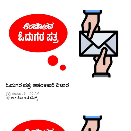
ಓದುಗರ ಪತ್ರ: ಆತಂಕಕಾರಿ ವಿಚಾರ
August 6, 1:40 AM
By
ಆಂದೋಲನ ಡೆಸ್ಕ್