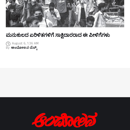
ಮನುಕುಲದ ಏರಿಳಿತಗಳಿಗೆ ಸಾಕ್ಷಿದಾರರಾದ ಈ ಪೀಳಿಗೆಗಳು
August 6, 1:36 AM
By
ಆಂದೋಲನ ಡೆಸ್ಕ್