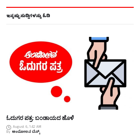
ಇನ್ನಷ್ಟು ಸುದ್ದಿಗಳನ್ನು ಓದಿ
ಓದುಗರ ಪತ್ರ: ಬಂಡಾಯದ ಹೊಳೆ
August 6, 1:42 AM
By
ಆಂದೋಲನ ಡೆಸ್ಕ್