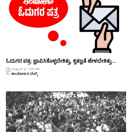
ಓದುಗರ ಪತ್ರ: ಜ್ಞಾಪಿಸಿಕೊಳ್ಳಬೇಕಿತ್ತು, ಕೃತಜ್ಞತೆ ಹೇಳಬೇಕಿತ್ತು…
August 6, 1:38 AM
By
ಆಂದೋಲನ ಡೆಸ್ಕ್