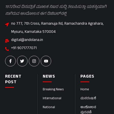
1972ರಿಂದ ದಿನಪತ್ರಿಕೆ ಮೂಲಕ ನಿಖರ ಸುದ್ದಿ ತಲುಪಿಸುತ್ತಾ ಯಶಸ್ವಿಯಾಗಿ
ಸಾಗಿರುವ ಆಂದೋಲನ ಈಗ ಡಿಜಿಟಲ್‌ನಲ್ಲಿ
no 777, 7th Cross, Ramanuja Rd, Ramachandra Agrahara,
Mysuru, Karnataka 570004
digital@andolana.in
+91 9071777071
RECENT
NEWS
PAGES
POST
Breaking News
Home
International
ಮನರಂಜನೆ
National
ಆಂದೋಲನ
ಪುರವಣಿ