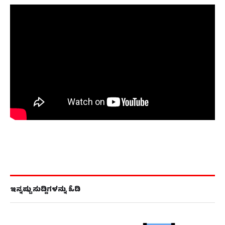
ಇನ್ನಷ್ಟು ಸುದ್ದಿಗಳನ್ನು ಓದಿ