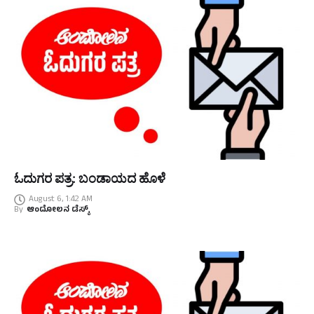
ಓದುಗರ ಪತ್ರ: ಬಂಡಾಯದ ಹೊಳೆ
August 6, 1:42 AM
By
ಆಂದೋಲನ ಡೆಸ್ಕ್