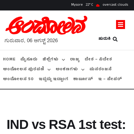
Mysore
22
overcast clouds
ಹುಡುಕಿ
ಗುರುವಾರ, 06 ಆಗಸ್ಟ್ 2026
HOME
ಮೈಸೂರು
ಜಿಲ್ಲೆಗಳು
ರಾಜ್ಯ
ದೇಶ – ವಿದೇಶ
ಆಂದೋಲನ ಪುರವಣಿ
ಅಂಕಣಗಳು
ಮನರಂಜನೆ
ಆಂದೋಲನ 50
ಇದ್ದದ್ದು ಇದ್ಹಾಂಗ
ಕಾರ್ಟೂನ್
ಇ – ಪೇಪರ್
IND vs RSA 1st test: