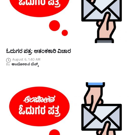
ಓದುಗರ ಪತ್ರ: ಆತಂಕಕಾರಿ ವಿಚಾರ
August 6, 1:40 AM
By
ಆಂದೋಲನ ಡೆಸ್ಕ್