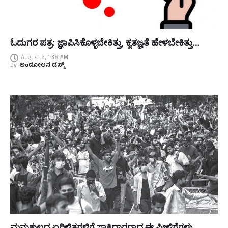
ಓದುಗರ ಪತ್ರ: ಜ್ಞಾಪಿಸಿಕೊಳ್ಳಬೇಕಿತ್ತು, ಕೃತಜ್ಞತೆ ಹೇಳಬೇಕಿತ್ತು…
August 6, 1:38 AM
By
ಆಂದೋಲನ ಡೆಸ್ಕ್
ಮನುಕುಲದ ಏರಿಳಿತಗಳಿಗೆ ಸಾಕ್ಷಿದಾರರಾದ ಈ ಪೀಳಿಗೆಗಳು