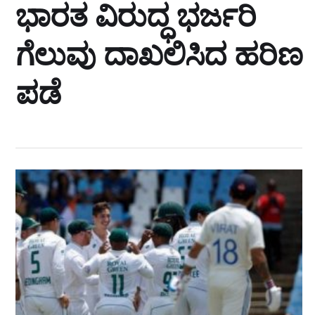
ಭಾರತ ವಿರುದ್ಧ ಭರ್ಜರಿ
ಗೆಲುವು ದಾಖಲಿಸಿದ ಹರಿಣ
ಪಡೆ