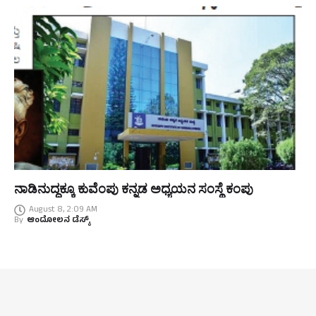
ನಾಡಿನುದ್ದಕ್ಕೂ ಕುವೆಂಪು ಕನ್ನಡ ಅಧ್ಯಯನ ಸಂಸ್ಥೆ ಕಂಪು
August 8, 2:09 AM
By
ಆಂದೋಲನ ಡೆಸ್ಕ್