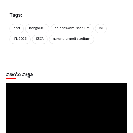
Tags:
bcci
bengaluru
chinnaswami stedium
ipl
IPL 2026
KSCA
narendramodi stedium
ವಿಡಿಯೊ ವೀಕ್ಷಿಸಿ