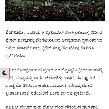
ಬೆಂಗಳೂರು :
ಇಂಡಿಯನ್‌ ಪ್ರೀಮಿಯರ್‌ ಲೀಗ್‌(ಐಪಿಎಲ್) 2026ರ
ಫೈನಲ್ ಪಂದ್ಯವನ್ನು ಬೆಂಗಳೂರಿನಿಂದ ಅಧಿಕೃತವಾಗಿ ಸ್ಥಳಾಂತರಿಸಿದ
ಕುರಿತು ಕರ್ನಾಟಕ ರಾಜ್ಯ ಕ್ರಿಕೆಟ್ ಸಂಸ್ಥೆ (ಕೆಎಸ್‌ಸಿಎ) ಕೊನೆಗೂ
ಪ್ರತಿಕ್ರಿಯಿಸಿದೆ.
ಐಪಿಎಲ್ ಸಂಪ್ರದಾಯದ ಪ್ರಕಾರ ಎಂ.ಚಿನ್ನಸ್ವಾಮಿ ಕ್ರೀಡಾಂಗಣದಲ್ಲಿ
ಪ್ರಶಸ್ತಿ ಪಂದ್ಯವನ್ನು ಆಯೋಜಿಸಬೇಕಿತ್ತು. ಆದರೆ, ಈಗ ಫೈನಲ್
ಪಂದ್ಯ ಮೇ 31ರಂದು ಅಹಮದಾಬಾದ್‌ನ ನರೇಂದ್ರ ಮೋದಿ
ಕ್ರೀಡಾಂಗಣದಲ್ಲಿ ನಡೆಯಲಿದೆ ಎಂದು ಬಿಸಿಸಿಐ ಪ್ರಕಟಿಸಿದೆ.
ಐಪಿಎಲ್ ಪ್ಲೇಆಫ್‌ ಮತ್ತು ಫೈನಲ್ ಪಂದ್ಯ ನಡೆಯುವ ಸ್ಥಳಗಳನ್ನು