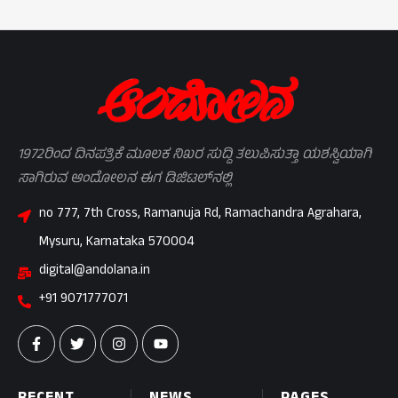
1972ರಿಂದ ದಿನಪತ್ರಿಕೆ ಮೂಲಕ ನಿಖರ ಸುದ್ದಿ ತಲುಪಿಸುತ್ತಾ ಯಶಸ್ವಿಯಾಗಿ
ಸಾಗಿರುವ ಆಂದೋಲನ ಈಗ ಡಿಜಿಟಲ್‌ನಲ್ಲಿ
no 777, 7th Cross, Ramanuja Rd, Ramachandra Agrahara,
Mysuru, Karnataka 570004
digital@andolana.in
+91 9071777071