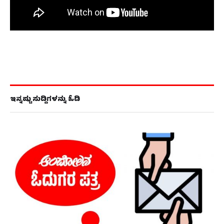
ಇನ್ನಷ್ಟು ಸುದ್ದಿಗಳನ್ನು ಓದಿ