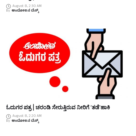
August 8, 2:30 AM
By
ಆಂದೋಲನ ಡೆಸ್ಕ್
ಓದುಗರ ಪತ್ರ | ಚರಂಡಿ ಸೇರುತ್ತಿರುವ ನೀರಿಗೆ ‘ತಡೆ’ಹಾಕಿ
August 8, 2:20 AM
By
ಆಂದೋಲನ ಡೆಸ್ಕ್