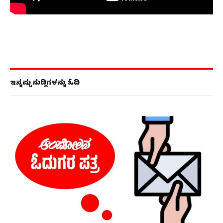
ಇನ್ನಷ್ಟು ಸುದ್ದಿಗಳನ್ನು ಓದಿ