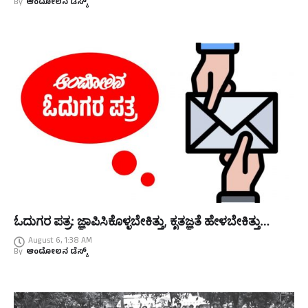
By
ಆಂದೋಲನ ಡೆಸ್ಕ್
ಓದುಗರ ಪತ್ರ: ಜ್ಞಾಪಿಸಿಕೊಳ್ಳಬೇಕಿತ್ತು, ಕೃತಜ್ಞತೆ ಹೇಳಬೇಕಿತ್ತು…
August 6, 1:38 AM
By
ಆಂದೋಲನ ಡೆಸ್ಕ್