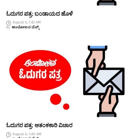
ಓದುಗರ ಪತ್ರ: ಬಂಡಾಯದ ಹೊಳೆ
August 6, 1:42 AM
By
ಆಂದೋಲನ ಡೆಸ್ಕ್
ಓದುಗರ ಪತ್ರ: ಆತಂಕಕಾರಿ ವಿಚಾರ
August 6, 1:40 AM