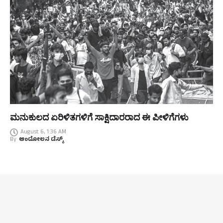
ಮನುಕುಲದ ಏರಿಳಿತಗಳಿಗೆ ಸಾಕ್ಷಿದಾರರಾದ ಈ ಪೀಳಿಗೆಗಳು
August 6, 1:36 AM
By
ಆಂದೋಲನ ಡೆಸ್ಕ್