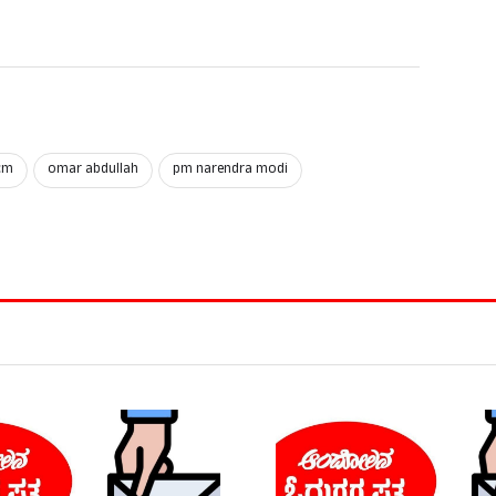
cm
omar abdullah
pm narendra modi