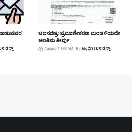
ತನಾಡುವವರ
ಚಲನಚಿತ್ರ: ಪ್ರಮಾಣೀಕರಣ ಮಂಡಳಿಯದೇ
ಅಂತಿಮ ತೀರ್ಪು
 ಡೆಸ್ಕ್
August 7, 1:33 AM
By
ಆಂದೋಲನ ಡೆಸ್ಕ್