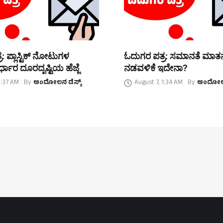
: ಪ್ಲಾಸ್ಟಿಕ್ ನೋಟುಗಳ
ಓದುಗರ ಪತ್ರ: ಸಮಾನತೆ ಮಾ
್ಧಾರ ದೂರದೃಷ್ಟಿಯ ಹೆಜ್ಜೆ
ನಡವಳಿಕೆ ಇದೇನಾ?
1:37 AM
By
ಆಂದೋಲನ ಡೆಸ್ಕ್
August 7, 1:34 AM
By
ಆಂದೋಲನ