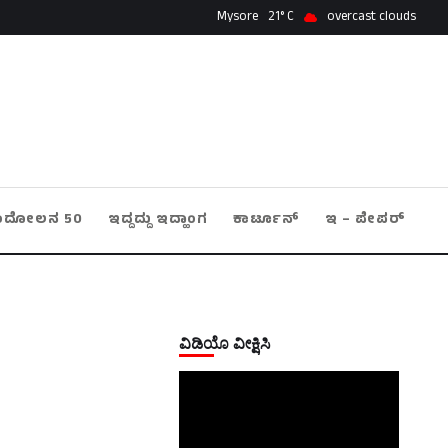
Mysore
21
overcast clouds
ಂದೋಲನ 50
ಇದ್ದದ್ದು ಇದ್ಹಾಂಗ
ಕಾರ್ಟೂನ್
ಇ – ಪೇಪರ್
ವಿಡಿಯೊ ವೀಕ್ಷಿಸಿ