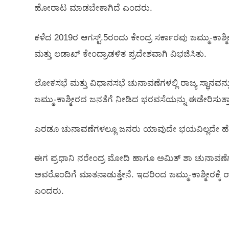
ಹೋರಾಟ ಮಾಡಬೇಕಾಗಿದೆ ಎಂದರು.
ಕಳೆದ 2019ರ ಆಗಸ್ಟ್.‌5ರಂದು ಕೇಂದ್ರ ಸರ್ಕಾರವು ಜಮ್ಮು-ಕಾಶ್ಮ
ಮತ್ತು ಲಡಾಖ್‌ ಕೇಂದ್ರಾಡಳಿತ ಪ್ರದೇಶವಾಗಿ ವಿಭಜಿಸಿತು.
ಲೋಕಸಭೆ ಮತ್ತು ವಿಧಾನಸಭೆ ಚುನಾವಣೆಗಳಲ್ಲಿ ರಾಜ್ಯ ಸ್ಥಾನವನ್ನ
ಜಮ್ಮು-ಕಾಶ್ಮೀರದ ಜನತೆಗೆ ನೀಡಿದ ಭರವಸೆಯನ್ನು ಈಡೇರಿಸುತ್ತ
ಎರಡೂ ಚುನಾವಣೆಗಳಲ್ಲೂ ಜನರು ಯಾವುದೇ ಭಯವಿಲ್ಲದೇ ಹೆಚ್ಚಿನ 
ಈಗ ಪ್ರಧಾನಿ ನರೇಂದ್ರ ಮೋದಿ ಹಾಗೂ ಅಮಿತ್‌ ಶಾ ಚುನಾವಣೆಗಳನ
ಅವರೊಂದಿಗೆ ಮಾತನಾಡುತ್ತೇನೆ. ಇದರಿಂದ ಜಮ್ಮು-ಕಾಶ್ಮೀರಕ್ಕೆ
ಎಂದರು.