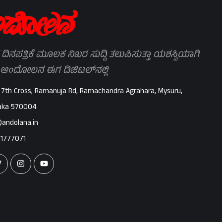
 ದಿನಪತ್ರಿಕೆ ಮೂಲಕ ನಿಖರ ಸುದ್ದಿ ತಲುಪಿಸುತ್ತಾ ಯಶಸ್ವಿಯಾಗಿ
 ಆಂದೋಲನ ಈಗ ಡಿಜಿಟಲ್‌ನಲ್ಲಿ
 7th Cross, Ramanuja Rd, Ramachandra Agrahara, Mysuru,
aka 570004
@andolana.in
71777071