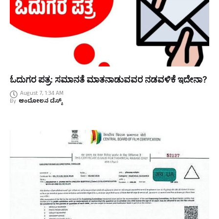
ಓದುಗರ ಪತ್ರ: ಸಮಾನತೆ ಮಾತನಾಡುವವರ ನಡವಳಿಕೆ ಇದೇನಾ?
August 7, 1:34 AM
By
ಆಂದೋಲನ ಡೆಸ್ಕ್