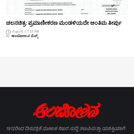
ಚಲನಚಿತ್ರ: ಪ್ರಮಾಣೀಕರಣ ಮಂಡಳಿಯದೇ ಅಂತಿಮ ತೀರ್ಪು
August 7, 1:33 AM
By
ಆಂದೋಲನ ಡೆಸ್ಕ್
1972ರಿಂದ ದಿನಪತ್ರಿಕೆ ಮೂಲಕ ನಿಖರ ಸುದ್ದಿ ತಲುಪಿಸುತ್ತಾ ಯಶಸ್ವಿಯಾಗಿ