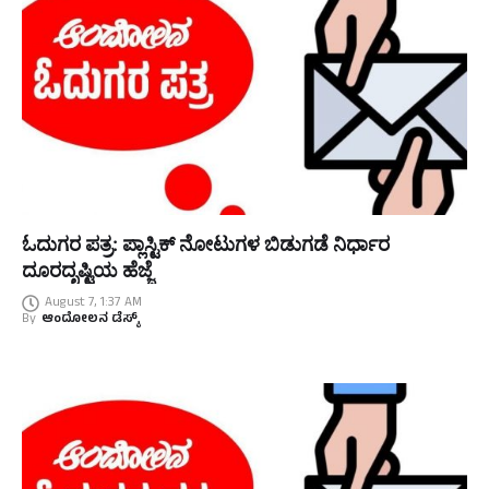
ಓದುಗರ ಪತ್ರ: ಪ್ಲಾಸ್ಟಿಕ್ ನೋಟುಗಳ ಬಿಡುಗಡೆ ನಿರ್ಧಾರ
ದೂರದೃಷ್ಟಿಯ ಹೆಜ್ಜೆ
August 7, 1:37 AM
By
ಆಂದೋಲನ ಡೆಸ್ಕ್