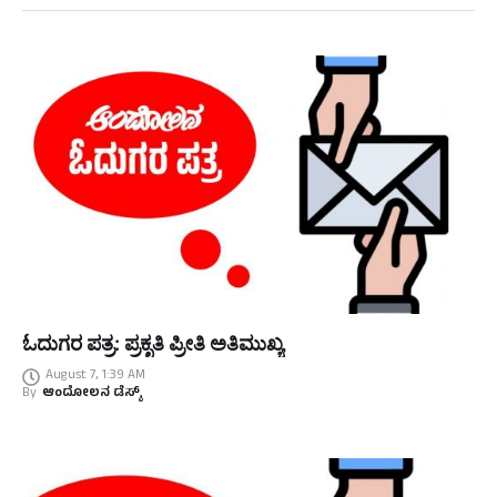
ಓದುಗರ ಪತ್ರ: ಪ್ರಕೃತಿ ಪ್ರೀತಿ ಅತಿಮುಖ್ಯ
August 7, 1:39 AM
By
ಆಂದೋಲನ ಡೆಸ್ಕ್