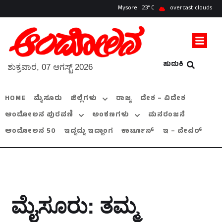
Mysore
23
overcast clouds
ಹುಡುಕಿ
ಶುಕ್ರವಾರ, 07 ಆಗಸ್ಟ್ 2026
HOME
ಮೈಸೂರು
ಜಿಲ್ಲೆಗಳು
ರಾಜ್ಯ
ದೇಶ – ವಿದೇಶ
ಆಂದೋಲನ ಪುರವಣಿ
ಅಂಕಣಗಳು
ಮನರಂಜನೆ
ಆಂದೋಲನ 50
ಇದ್ದದ್ದು ಇದ್ಹಾಂಗ
ಕಾರ್ಟೂನ್
ಇ – ಪೇಪರ್
ಮೈಸೂರು: ತಮ್ಮ