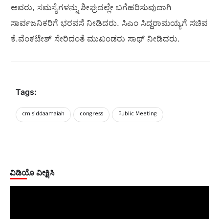
ಅವರು, ಸಮಸ್ಯೆಗಳನ್ನು ಶೀಘ್ರದಲ್ಲೇ ಬಗೆಹರಿಸುವುದಾಗಿ
ಸಾರ್ವಜನಿಕರಿಗೆ ಭರವಸೆ ನೀಡಿದರು. ಸಿಎಂ ಸಿದ್ದರಾಮಯ್ಯಗೆ ಸಚಿವ
ಕೆ.ವೆಂಕಟೇಶ್ ಸೇರಿದಂತೆ ಮುಖಂಡರು ಸಾಥ್ ನೀಡಿದರು.
Tags:
cm siddaamaiah
congress
Public Meeting
ವಿಡಿಯೊ ವೀಕ್ಷಿಸಿ