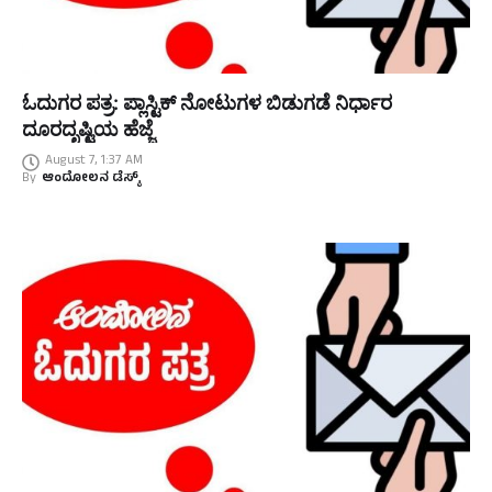
ಓದುಗರ ಪತ್ರ: ಪ್ಲಾಸ್ಟಿಕ್ ನೋಟುಗಳ ಬಿಡುಗಡೆ ನಿರ್ಧಾರ
ದೂರದೃಷ್ಟಿಯ ಹೆಜ್ಜೆ
August 7, 1:37 AM
By
ಆಂದೋಲನ ಡೆಸ್ಕ್