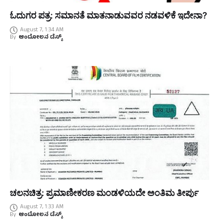
ಓದುಗರ ಪತ್ರ: ಸಮಾನತೆ ಮಾತನಾಡುವವರ ನಡವಳಿಕೆ ಇದೇನಾ?
August 7, 1:34 AM
By
ಆಂದೋಲನ ಡೆಸ್ಕ್
ಚಲನಚಿತ್ರ: ಪ್ರಮಾಣೀಕರಣ ಮಂಡಳಿಯದೇ ಅಂತಿಮ ತೀರ್ಪು
August 7, 1:33 AM
By
ಆಂದೋಲನ ಡೆಸ್ಕ್