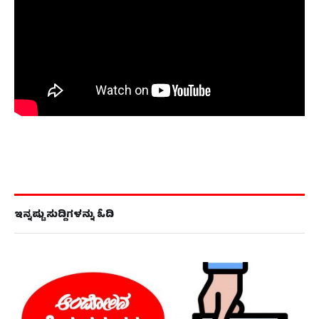
ಇನ್ನಷ್ಟು ಸುದ್ದಿಗಳನ್ನು ಓದಿ