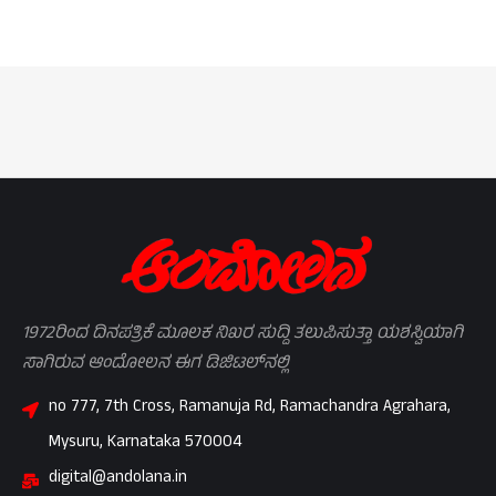
1972ರಿಂದ ದಿನಪತ್ರಿಕೆ ಮೂಲಕ ನಿಖರ ಸುದ್ದಿ ತಲುಪಿಸುತ್ತಾ ಯಶಸ್ವಿಯಾಗಿ
ಸಾಗಿರುವ ಆಂದೋಲನ ಈಗ ಡಿಜಿಟಲ್‌ನಲ್ಲಿ
no 777, 7th Cross, Ramanuja Rd, Ramachandra Agrahara,
Mysuru, Karnataka 570004
digital@andolana.in