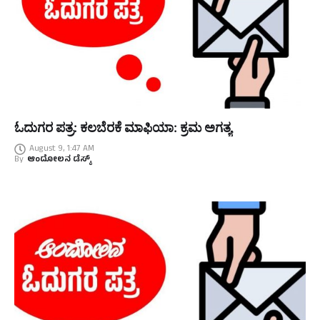
ಓದುಗರ ಪತ್ರ: ಕಲಬೆರಕೆ ಮಾಫಿಯಾ: ಕ್ರಮ ಅಗತ್ಯ
August 9, 1:47 AM
By
ಆಂದೋಲನ ಡೆಸ್ಕ್