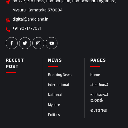
no 777, 7th Cross, Ramanuja Rd, Ramachandra Agrahara,
Mysuru, Karnataka 570004
digital@andolana.in
+91 9071777071
RECENT
NEWS
PAGES
POST
Breaking News
Home
International
ಮನರಂಜನೆ
National
ಆಂದೋಲನ
ಪುರವಣಿ
Mysore
ಅಂಕಣಗಳು
Politics