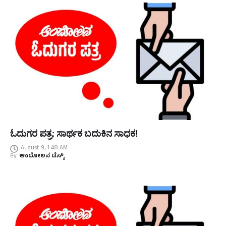
ಓದುಗರ ಪತ್ರ: ಸಾರ್ಥಕ ಬದುಕಿನ ಸಾಧಕ!
August 9, 1:48 AM
By
ಆಂದೋಲನ ಡೆಸ್ಕ್