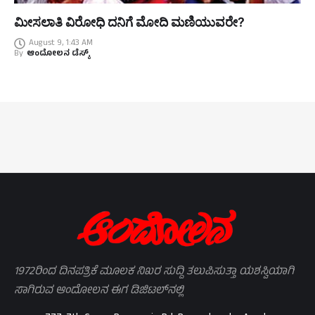
ಮೀಸಲಾತಿ ವಿರೋಧಿ ದನಿಗೆ ಮೋದಿ ಮಣಿಯುವರೇ?
August 9, 1:43 AM
By
ಆಂದೋಲನ ಡೆಸ್ಕ್
1972ರಿಂದ ದಿನಪತ್ರಿಕೆ ಮೂಲಕ ನಿಖರ ಸುದ್ದಿ ತಲುಪಿಸುತ್ತಾ ಯಶಸ್ವಿಯಾಗಿ
ಸಾಗಿರುವ ಆಂದೋಲನ ಈಗ ಡಿಜಿಟಲ್‌ನಲ್ಲಿ