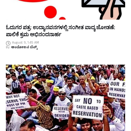
ಓದುಗರ ಪತ್ರ: ಉದ್ಯಾನವನಗಳಲ್ಲಿ ಸಂಗೀತ ವಾದ್ಯ ಜೋಡಣೆ:
ಪಾಲಿಕೆ ಕ್ರಮ ಅಭಿನಂದನಾರ್ಹ
August 9, 1:45 AM
By
ಆಂದೋಲನ ಡೆಸ್ಕ್