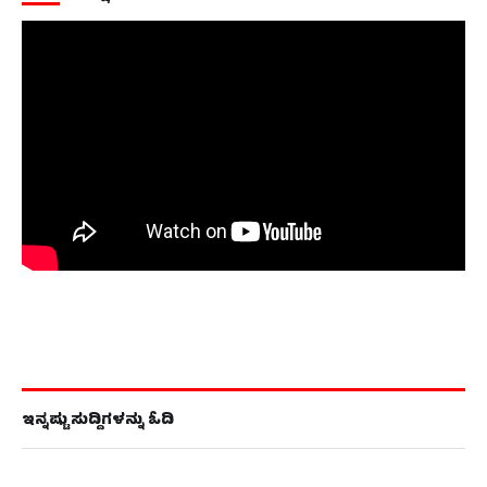
ಇನ್ನಷ್ಟು ಸುದ್ದಿಗಳನ್ನು ಓದಿ