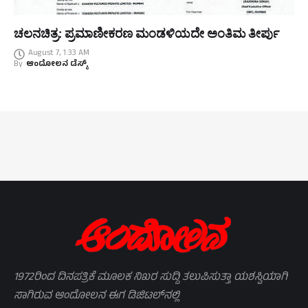
ಚಲನಚಿತ್ರ: ಪ್ರಮಾಣೀಕರಣ ಮಂಡಳಿಯದೇ ಅಂತಿಮ ತೀರ್ಪು
August 7, 1:33 AM
By
ಆಂದೋಲನ ಡೆಸ್ಕ್
1972ರಿಂದ ದಿನಪತ್ರಿಕೆ ಮೂಲಕ ನಿಖರ ಸುದ್ದಿ ತಲುಪಿಸುತ್ತಾ ಯಶಸ್ವಿಯಾಗಿ
ಸಾಗಿರುವ ಆಂದೋಲನ ಈಗ ಡಿಜಿಟಲ್‌ನಲ್ಲಿ