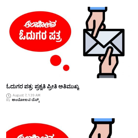
ಓದುಗರ ಪತ್ರ: ಪ್ರಕೃತಿ ಪ್ರೀತಿ ಅತಿಮುಖ್ಯ
August 7, 1:39 AM
By
ಆಂದೋಲನ ಡೆಸ್ಕ್