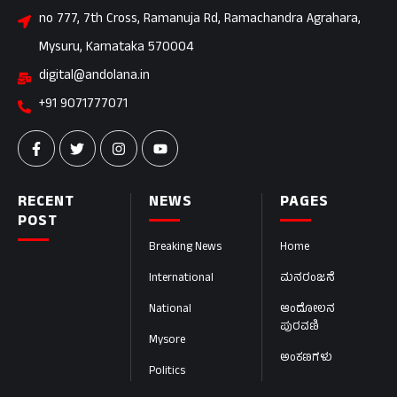
no 777, 7th Cross, Ramanuja Rd, Ramachandra Agrahara,
Mysuru, Karnataka 570004
digital@andolana.in
+91 9071777071
RECENT
NEWS
PAGES
POST
Breaking News
Home
International
ಮನರಂಜನೆ
National
ಆಂದೋಲನ
ಪುರವಣಿ
Mysore
ಅಂಕಣಗಳು
Politics