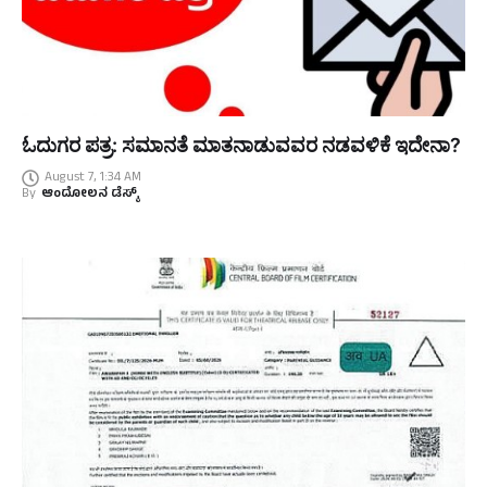
ಓದುಗರ ಪತ್ರ: ಸಮಾನತೆ ಮಾತನಾಡುವವರ ನಡವಳಿಕೆ ಇದೇನಾ?
August 7, 1:34 AM
By
ಆಂದೋಲನ ಡೆಸ್ಕ್