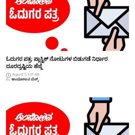
ಓದುಗರ ಪತ್ರ: ಪ್ಲಾಸ್ಟಿಕ್ ನೋಟುಗಳ ಬಿಡುಗಡೆ ನಿರ್ಧಾರ
ದೂರದೃಷ್ಟಿಯ ಹೆಜ್ಜೆ
August 7, 1:37 AM
By
ಆಂದೋಲನ ಡೆಸ್ಕ್