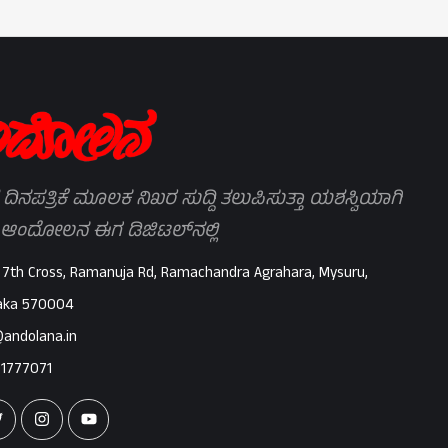
 ದಿನಪತ್ರಿಕೆ ಮೂಲಕ ನಿಖರ ಸುದ್ದಿ ತಲುಪಿಸುತ್ತಾ ಯಶಸ್ವಿಯಾಗಿ
 ಆಂದೋಲನ ಈಗ ಡಿಜಿಟಲ್‌ನಲ್ಲಿ
 7th Cross, Ramanuja Rd, Ramachandra Agrahara, Mysuru,
aka 570004
@andolana.in
71777071