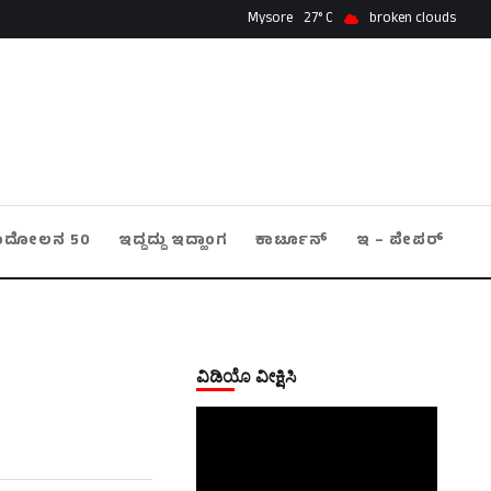
Mysore
27
broken clouds
ಂದೋಲನ 50
ಇದ್ದದ್ದು ಇದ್ಹಾಂಗ
ಕಾರ್ಟೂನ್
ಇ – ಪೇಪರ್
ವಿಡಿಯೊ ವೀಕ್ಷಿಸಿ