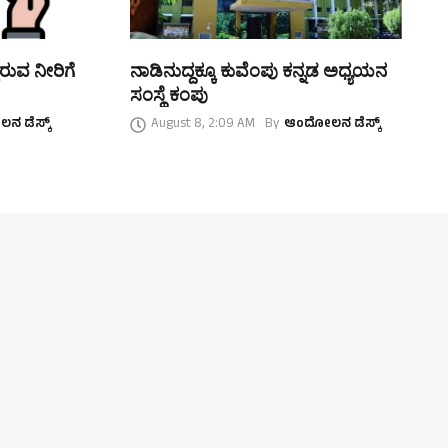
ಿರುವ ನೀರಿಗೆ
ನಾಡಿನುದ್ದಕ್ಕೂ ಕುವೆಂಪು ಕನ್ನಡ ಅಧ್ಯಯನ
ಸಂಸ್ಥೆ ಕಂಪು
 ಡೆಸ್ಕ್
August 8, 2:09 AM
By
ಆಂದೋಲನ ಡೆಸ್ಕ್