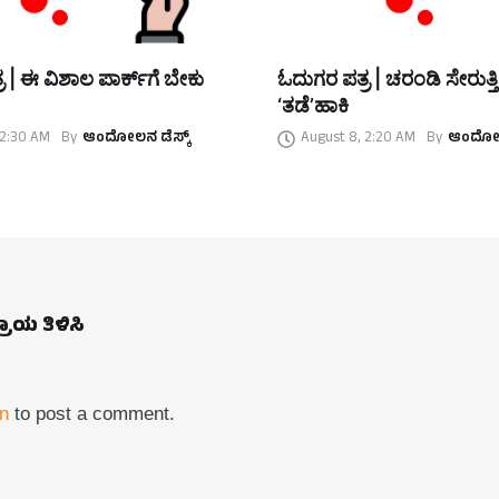
 | ಈ ವಿಶಾಲ ಪಾರ್ಕ್‌ಗೆ ಬೇಕು
ಓದುಗರ ಪತ್ರ | ಚರಂಡಿ ಸೇರುತ್ತ
‘ತಡೆ’ಹಾಕಿ
 2:30 AM
By
ಆಂದೋಲನ ಡೆಸ್ಕ್
August 8, 2:20 AM
By
ಆಂದೋಲನ
ಪ್ರಾಯ ತಿಳಿಸಿ
in
to post a comment.