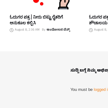
ಓದುಗರ ಪತ್ರ | ನೀರು ಬಿಟ್ಟು ರೈತರಿಗೆ
ಓದುಗರ ಪತ್ರ
ಅನುಕೂಲ ಕಲ್ಪಿಸಿ
ಶೌಚಾಲಯ
August 8, 2:36 AM
By
ಆಂದೋಲನ ಡೆಸ್ಕ್
August 8,
ಸುದ್ದಿ ಬಗ್ಗೆ ನಿಮ್ಮ ಅಭಿ
You must be
logged 