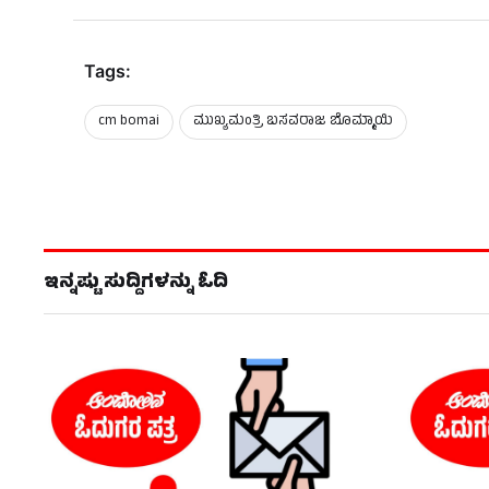
Tags:
cm bomai
ಮುಖ್ಯಮಂತ್ರಿ ಬಸವರಾಜ ಬೊಮ್ಮಾಯಿ
ಇನ್ನಷ್ಟು ಸುದ್ದಿಗಳನ್ನು ಓದಿ