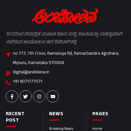
1972ರಿಂದ ದಿನಪತ್ರಿಕೆ ಮೂಲಕ ನಿಖರ ಸುದ್ದಿ ತಲುಪಿಸುತ್ತಾ ಯಶಸ್ವಿಯಾಗಿ
ಸಾಗಿರುವ ಆಂದೋಲನ ಈಗ ಡಿಜಿಟಲ್‌ನಲ್ಲಿ
no 777, 7th Cross, Ramanuja Rd, Ramachandra Agrahara,
Mysuru, Karnataka 570004
digital@andolana.in
+91 9071777071
RECENT
NEWS
PAGES
POST
Breaking News
Home