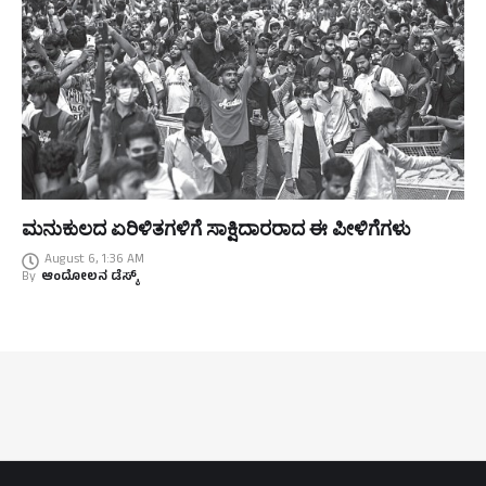
ಮನುಕುಲದ ಏರಿಳಿತಗಳಿಗೆ ಸಾಕ್ಷಿದಾರರಾದ ಈ ಪೀಳಿಗೆಗಳು
August 6, 1:36 AM
By
ಆಂದೋಲನ ಡೆಸ್ಕ್