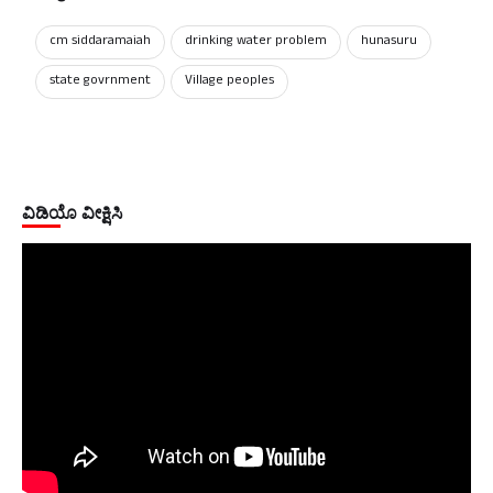
cm siddaramaiah
drinking water problem
hunasuru
state govrnment
Village peoples
ವಿಡಿಯೊ ವೀಕ್ಷಿಸಿ