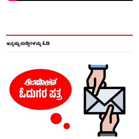
ಇನ್ನಷ್ಟು ಸುದ್ದಿಗಳನ್ನು ಓದಿ