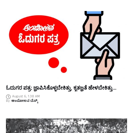
ಓದುಗರ ಪತ್ರ: ಜ್ಞಾಪಿಸಿಕೊಳ್ಳಬೇಕಿತ್ತು, ಕೃತಜ್ಞತೆ ಹೇಳಬೇಕಿತ್ತು…
August 6, 1:38 AM
By
ಆಂದೋಲನ ಡೆಸ್ಕ್