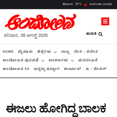
Mysore
21
overcast clouds
ಹುಡುಕಿ
ಶನಿವಾರ, 08 ಆಗಸ್ಟ್ 2026
HOME
ಮೈಸೂರು
ಜಿಲ್ಲೆಗಳು
ರಾಜ್ಯ
ದೇಶ – ವಿದೇಶ
ಆಂದೋಲನ ಪುರವಣಿ
ಅಂಕಣಗಳು
ಮನರಂಜನೆ
ಆಂದೋಲನ 50
ಇದ್ದದ್ದು ಇದ್ಹಾಂಗ
ಕಾರ್ಟೂನ್
ಇ – ಪೇಪರ್
ಈಜಲು ಹೋಗಿದ್ದ ಬಾಲಕ