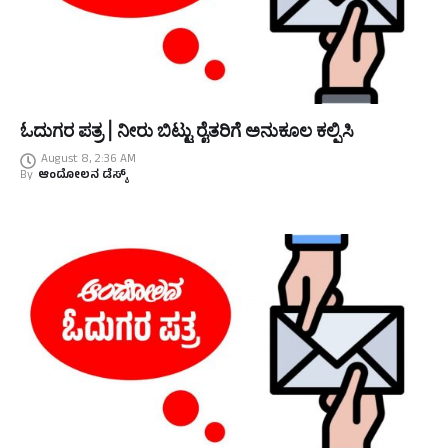
ಓದುಗರ ಪತ್ರ | ನೀರು ಬಿಟ್ಟು ರೈತರಿಗೆ ಅನುಕೂಲ ಕಲ್ಪಿಸಿ
August 8, 2:36 AM
By
ಆಂದೋಲನ ಡೆಸ್ಕ್