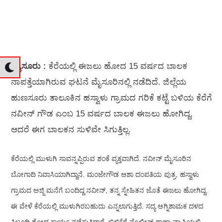
ಮೈಸೂರು :
ಕೆರೆಯಲ್ಲಿ ಈಜಲು ಹೋದ 15 ವರ್ಷದ ಬಾಲಕ
ನಾಪತ್ತೆಯಾಗಿರುವ ಘಟನೆ ಮೈಸೂರಿನಲ್ಲಿ ನಡೆದಿದೆ. ಜಿಲ್ಲೆಯ
ಹುಣಸೂರು ತಾಲೂಕಿನ ಹಸ್ವಾಳು ಗ್ರಾಮದ ಗರಿಕೆ ಕಟ್ಟೆ ಬಳಿಯ ಕೆರೆಗೆ
ನವೀನ್ ಗೌಡ ಎಂಬ 15 ವರ್ಷದ ಬಾಲಕ ಈಜಲು ಹೋಗಿದ್ದ.
ಆದರೆ ಈಗ ಬಾಲಕನ ಸುಳಿವೇ ಸಿಗುತ್ತಿಲ್ಲ.
ಕೆರೆಯಲ್ಲಿ ಮುಳುಗಿ ಸಾವನ್ನಪ್ಪಿರುವ ಶಂಕೆ ವ್ಯಕ್ತವಾಗಿದೆ. ನವೀನ್ ಮೈಸೂರಿನ
ಬೋಗಾದಿ ನಿವಾಸಿಯಾಗಿದ್ದಾನೆ. ಮಂಜೇಗೌಡ ಆಶಾ ದಂಪತಿಯ ಪುತ್ರ. ಹಸ್ವಾಳು
ಗ್ರಾಮದ ಅಜ್ಜಿ ಮನೆಗೆ ಬಂದಿದ್ದ ನವೀನ್, ತನ್ನ ಸ್ನೇಹಿತನ ಜೊತೆ ಈಜಲು ಹೋಗಿದ್ದ.
ಈ ವೇಳೆ ಕೆರೆಯಲ್ಲಿ ಮುಳುಗಿರಬಹುದು ಎನ್ನಲಾಗುತ್ತಿದೆ. ಸದ್ಯ ಅಗ್ನಿಶಾಮಕ ದಳದ
ಸಿಬ್ಬಂದಿ ಶೋಧ ಕಾರ್ಯ ನಡೆಸುತ್ತಿದ್ದಾರೆ. ಬಿಳಿಕೆರೆ ಪೊಲೀಸ್ ಠಾಣಾ ವ್ಯಾಪ್ತಿಯಲ್ಲಿ