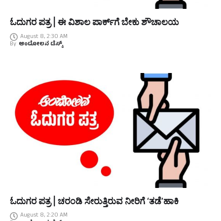
ಓದುಗರ ಪತ್ರ | ಈ ವಿಶಾಲ ಪಾರ್ಕ್‌ಗೆ ಬೇಕು ಶೌಚಾಲಯ
August 8, 2:30 AM
By
ಆಂದೋಲನ ಡೆಸ್ಕ್
ಓದುಗರ ಪತ್ರ | ಚರಂಡಿ ಸೇರುತ್ತಿರುವ ನೀರಿಗೆ ‘ತಡೆ’ಹಾಕಿ
August 8, 2:20 AM