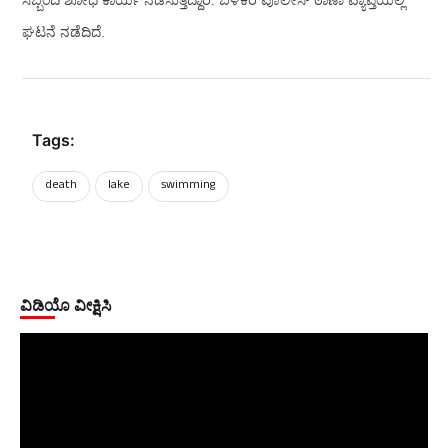
ಘಟನೆ ನಡೆದಿದೆ.
Tags:
death
lake
swimming
ವಿಡಿಯೊ ವೀಕ್ಷಿಸಿ