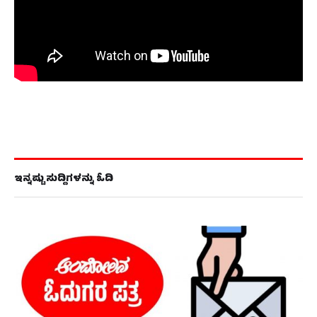
ಇನ್ನಷ್ಟು ಸುದ್ದಿಗಳನ್ನು ಓದಿ