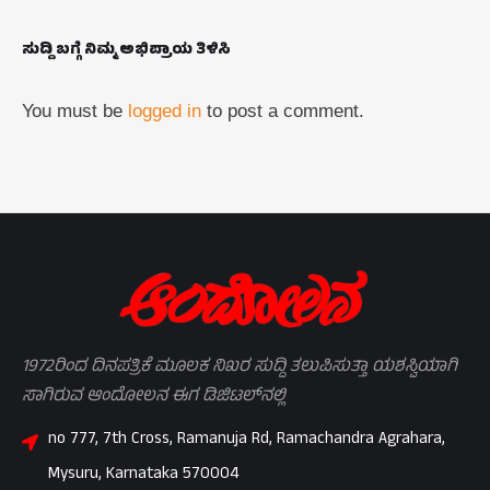
ಸುದ್ದಿ ಬಗ್ಗೆ ನಿಮ್ಮ ಅಭಿಪ್ರಾಯ ತಿಳಿಸಿ
You must be
logged in
to post a comment.
1972ರಿಂದ ದಿನಪತ್ರಿಕೆ ಮೂಲಕ ನಿಖರ ಸುದ್ದಿ ತಲುಪಿಸುತ್ತಾ ಯಶಸ್ವಿಯಾಗಿ
ಸಾಗಿರುವ ಆಂದೋಲನ ಈಗ ಡಿಜಿಟಲ್‌ನಲ್ಲಿ
no 777, 7th Cross, Ramanuja Rd, Ramachandra Agrahara,
Mysuru, Karnataka 570004