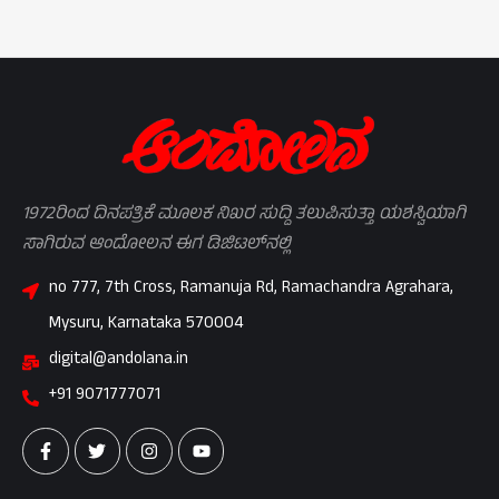
1972ರಿಂದ ದಿನಪತ್ರಿಕೆ ಮೂಲಕ ನಿಖರ ಸುದ್ದಿ ತಲುಪಿಸುತ್ತಾ ಯಶಸ್ವಿಯಾಗಿ
ಸಾಗಿರುವ ಆಂದೋಲನ ಈಗ ಡಿಜಿಟಲ್‌ನಲ್ಲಿ
no 777, 7th Cross, Ramanuja Rd, Ramachandra Agrahara,
Mysuru, Karnataka 570004
digital@andolana.in
+91 9071777071