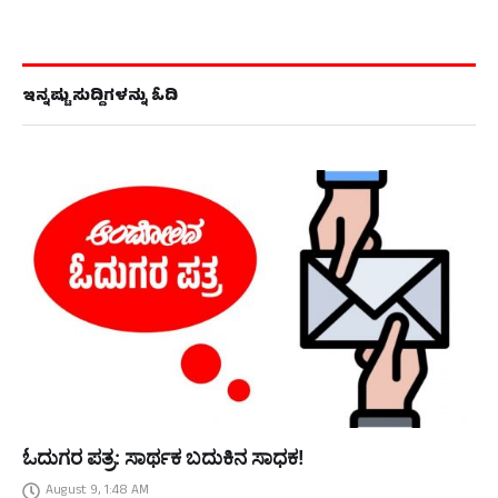
ಇನ್ನಷ್ಟು ಸುದ್ದಿಗಳನ್ನು ಓದಿ
ಓದುಗರ ಪತ್ರ: ಸಾರ್ಥಕ ಬದುಕಿನ ಸಾಧಕ!
August 9, 1:48 AM