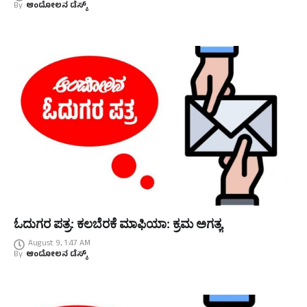
By
ಆಂದೋಲನ ಡೆಸ್ಕ್
ಓದುಗರ ಪತ್ರ: ಕಲಬೆರಕೆ ಮಾಫಿಯಾ: ಕ್ರಮ ಅಗತ್ಯ
August 9, 1:47 AM
By
ಆಂದೋಲನ ಡೆಸ್ಕ್