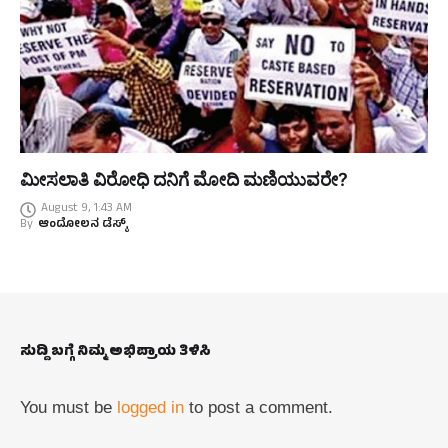
ಮೀಸಲಾತಿ ವಿರೋಧಿ ದನಿಗೆ ಮೋದಿ ಮಣಿಯುವರೇ?
August 9, 1:43 AM
By
ಆಂದೋಲನ ಡೆಸ್ಕ್
ಸುದ್ದಿ ಬಗ್ಗೆ ನಿಮ್ಮ ಅಭಿಪ್ರಾಯ ತಿಳಿಸಿ
You must be
logged in
to post a comment.