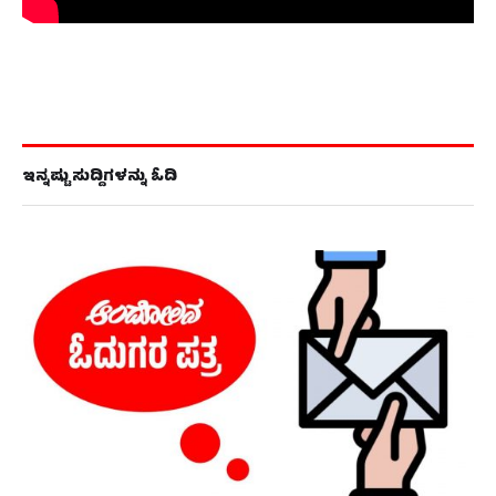
ಇನ್ನಷ್ಟು ಸುದ್ದಿಗಳನ್ನು ಓದಿ