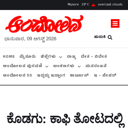
Mysore
29
overcast clouds
ಹುಡುಕಿ
ಭಾನುವಾರ, 09 ಆಗಸ್ಟ್ 2026
HOME
ಮೈಸೂರು
ಜಿಲ್ಲೆಗಳು
ರಾಜ್ಯ
ದೇಶ – ವಿದೇಶ
ಆಂದೋಲನ ಪುರವಣಿ
ಅಂಕಣಗಳು
ಮನರಂಜನೆ
ಆಂದೋಲನ 50
ಇದ್ದದ್ದು ಇದ್ಹಾಂಗ
ಕಾರ್ಟೂನ್
ಇ – ಪೇಪರ್
ಕೊಡಗು: ಕಾಫಿ ತೋಟದಲ್ಲಿ