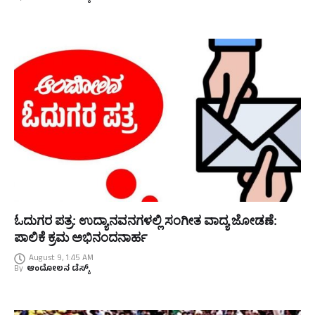
ಓದುಗರ ಪತ್ರ: ಉದ್ಯಾನವನಗಳಲ್ಲಿ ಸಂಗೀತ ವಾದ್ಯ ಜೋಡಣೆ:
ಪಾಲಿಕೆ ಕ್ರಮ ಅಭಿನಂದನಾರ್ಹ
August 9, 1:45 AM
By
ಆಂದೋಲನ ಡೆಸ್ಕ್