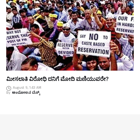
ಮೀಸಲಾತಿ ವಿರೋಧಿ ದನಿಗೆ ಮೋದಿ ಮಣಿಯುವರೇ?
August 9, 1:43 AM
By
ಆಂದೋಲನ ಡೆಸ್ಕ್