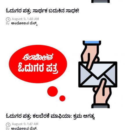
ಓದುಗರ ಪತ್ರ: ಸಾರ್ಥಕ ಬದುಕಿನ ಸಾಧಕ!
August 9, 1:48 AM
By
ಆಂದೋಲನ ಡೆಸ್ಕ್
ಓದುಗರ ಪತ್ರ: ಕಲಬೆರಕೆ ಮಾಫಿಯಾ: ಕ್ರಮ ಅಗತ್ಯ
August 9, 1:47 AM
By
ಆಂದೋಲನ ಡೆಸ್ಕ್