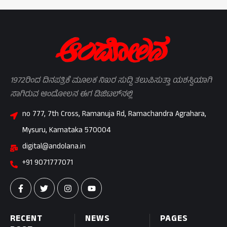
1972ರಿಂದ ದಿನಪತ್ರಿಕೆ ಮೂಲಕ ನಿಖರ ಸುದ್ದಿ ತಲುಪಿಸುತ್ತಾ ಯಶಸ್ವಿಯಾಗಿ
ಸಾಗಿರುವ ಆಂದೋಲನ ಈಗ ಡಿಜಿಟಲ್‌ನಲ್ಲಿ
no 777, 7th Cross, Ramanuja Rd, Ramachandra Agrahara,
Mysuru, Karnataka 570004
digital@andolana.in
+91 9071777071
RECENT
NEWS
PAGES