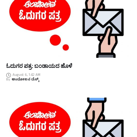
ಓದುಗರ ಪತ್ರ: ಬಂಡಾಯದ ಹೊಳೆ
August 6, 1:42 AM
By
ಆಂದೋಲನ ಡೆಸ್ಕ್