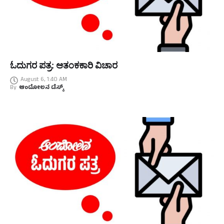
ಓದುಗರ ಪತ್ರ: ಆತಂಕಕಾರಿ ವಿಚಾರ
August 6, 1:40 AM
By
ಆಂದೋಲನ ಡೆಸ್ಕ್