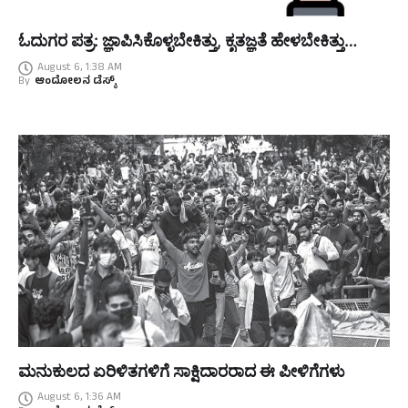
ಓದುಗರ ಪತ್ರ: ಜ್ಞಾಪಿಸಿಕೊಳ್ಳಬೇಕಿತ್ತು, ಕೃತಜ್ಞತೆ ಹೇಳಬೇಕಿತ್ತು…
August 6, 1:38 AM
By
ಆಂದೋಲನ ಡೆಸ್ಕ್
ಮನುಕುಲದ ಏರಿಳಿತಗಳಿಗೆ ಸಾಕ್ಷಿದಾರರಾದ ಈ ಪೀಳಿಗೆಗಳು
August 6, 1:36 AM