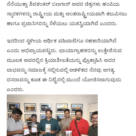
ನೆನೆಯುತ್ತಾ ಶಿವಶಂಕರ್ ಬಣಗಾರ್ ಅವರ ಚಿತ್ರಗಳು ಹಂಪಿಯ
ಸ್ಮಾರಕಗಳನ್ನು ರಾಷ್ಟ್ರೀಯ ಮತ್ತು ಅಂತರಾಷ್ಟ್ರೀಯವಾಗಿ ತಲುಪಿಸಲು
ಹಾಗೂ ಪ್ರವಾಸಿಗರನ್ನು ಸೆಳೆಯಲು ಯಶಸ್ವಿಯಾಗಿವೆ ಎಂದರು.
ಇದರಿಂದ ಸ್ಥಳೀಯ ಆರ್ಥಿಕ ವಹಿವಾಟಿಗೂ ಸಹಕಾರಿಯಾಗಿದೆ
ಎಂದು ಅಭಿಪ್ರಾಯಪಟ್ಟರು. ಛಾಯಾಗ್ರಾಹಕರನ್ನು ಉತ್ತೇಜಿಸುವ
ಮೂಲಕ ಅವರಲ್ಲಿನ ಕ್ರಿಯಾಶೀಲತೆಯನ್ನು ಪ್ರೊತ್ಸಾಹಿಸಿ ಅದರ
ಲಾಭವನ್ನು ಸಮಾಜಕ್ಕೆ ಸಲ್ಲಿಸುವಲ್ಲಿ ಆಡಳಿತದ ನೆರವು ಅಗತ್ಯ.
ದಸರಾವನ್ನು ಕೂಡ ಈ ನಿಟ್ಟಿನಲ್ಲಿ ಮುಂದೆ ಯೋಚಿಸಲಾಗುವುದು
ಎಂದರು.