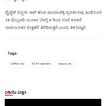
ಟ್ವಿಲೈಟ್ ವಿಸ್ಪರ್ಸ ಆಫ್ ಹಂಪಿ ಛಾಯಾಚಿತ್ರ ಪ್ರದರ್ಶನವು ಇಂದಿನಿಂದ
೨೯ ಫೆಬ್ರುವರಿ ೨೦೨೪ರ ಬೆಳಗ್ಗೆ ೯ ರಿಂದ ಸಂಜೆ ೯ರವರೆ
ಸಾರ್ವಜನಿಕರ ವೀಕ್ಷಣೆಗೆ ತೆರೆದಿರುತ್ತದೆ ಎಂದು ತಿಳಿಸಿದ್ದಾರೆ.
Tags:
Coffee city
DC KV rajendra
mysuru dc
ವಿಡಿಯೊ ವೀಕ್ಷಿಸಿ