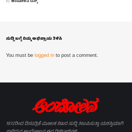
By
ಆಂದೋಲನ ಡೆಸ್ಕ್
ಸುದ್ದಿ ಬಗ್ಗೆ ನಿಮ್ಮ ಅಭಿಪ್ರಾಯ ತಿಳಿಸಿ
You must be
logged in
to post a comment.
1972ರಿಂದ ದಿನಪತ್ರಿಕೆ ಮೂಲಕ ನಿಖರ ಸುದ್ದಿ ತಲುಪಿಸುತ್ತಾ ಯಶಸ್ವಿಯಾಗಿ