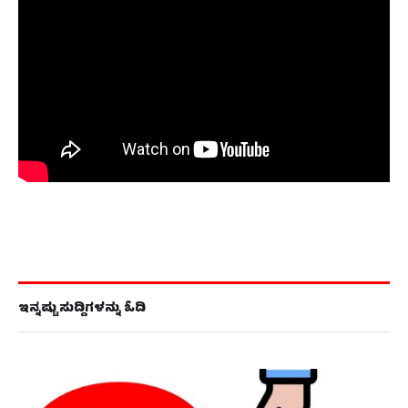
ಇನ್ನಷ್ಟು ಸುದ್ದಿಗಳನ್ನು ಓದಿ