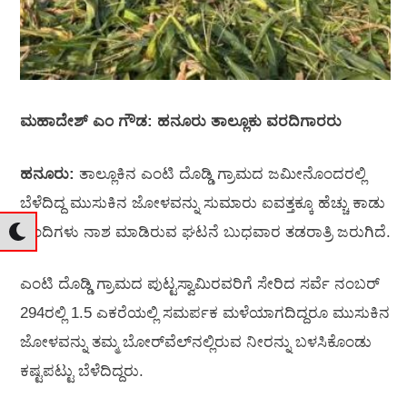
ಮಹಾದೇಶ್‌ ಎಂ ಗೌಡ: ಹನೂರು ತಾಲ್ಲೂಕು ವರದಿಗಾರರು
ಹನೂರು:
ತಾಲ್ಲೂಕಿನ ಎಂಟಿ ದೊಡ್ಡಿ ಗ್ರಾಮದ ಜಮೀನೊಂದರಲ್ಲಿ
ಬೆಳೆದಿದ್ದ ಮುಸುಕಿನ ಜೋಳವನ್ನು ಸುಮಾರು ಐವತ್ತಕ್ಕೂ ಹೆಚ್ಚು ಕಾಡು
ಹಂದಿಗಳು ನಾಶ ಮಾಡಿರುವ ಘಟನೆ ಬುಧವಾರ ತಡರಾತ್ರಿ ಜರುಗಿದೆ.
ಎಂಟಿ ದೊಡ್ಡಿ ಗ್ರಾಮದ ಪುಟ್ಟಸ್ವಾಮಿರವರಿಗೆ ಸೇರಿದ ಸರ್ವೆ ನಂಬರ್
294ರಲ್ಲಿ 1.5 ಎಕರೆಯಲ್ಲಿ ಸಮರ್ಪಕ ಮಳೆಯಾಗದಿದ್ದರೂ ಮುಸುಕಿನ
ಜೋಳವನ್ನು ತಮ್ಮ ಬೋರ್‌ವೆಲ್‌ನಲ್ಲಿರುವ ನೀರನ್ನು ಬಳಸಿಕೊಂಡು
ಕಷ್ಟಪಟ್ಟು ಬೆಳೆದಿದ್ದರು.