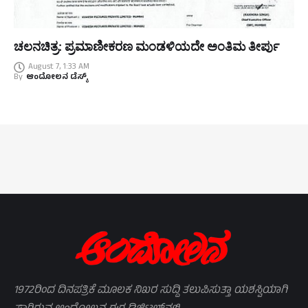
ಚಲನಚಿತ್ರ: ಪ್ರಮಾಣೀಕರಣ ಮಂಡಳಿಯದೇ ಅಂತಿಮ ತೀರ್ಪು
August 7, 1:33 AM
By
ಆಂದೋಲನ ಡೆಸ್ಕ್
1972ರಿಂದ ದಿನಪತ್ರಿಕೆ ಮೂಲಕ ನಿಖರ ಸುದ್ದಿ ತಲುಪಿಸುತ್ತಾ ಯಶಸ್ವಿಯಾಗಿ