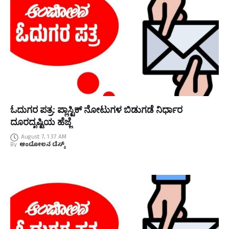
ಓದುಗರ ಪತ್ರ: ಪ್ಲಾಸ್ಟಿಕ್ ನೋಟುಗಳ ಬಿಡುಗಡೆ ನಿರ್ಧಾರ
ದೂರದೃಷ್ಟಿಯ ಹೆಜ್ಜೆ
August 7, 1:37 AM
By
ಆಂದೋಲನ ಡೆಸ್ಕ್