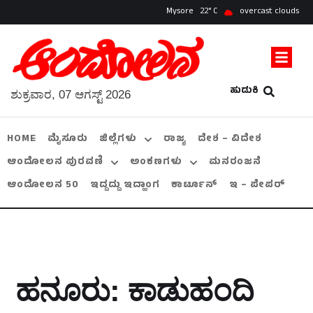
Mysore
22
overcast clouds
ಹುಡುಕಿ
ಶುಕ್ರವಾರ, 07 ಆಗಸ್ಟ್ 2026
HOME
ಮೈಸೂರು
ಜಿಲ್ಲೆಗಳು
ರಾಜ್ಯ
ದೇಶ – ವಿದೇಶ
ಆಂದೋಲನ ಪುರವಣಿ
ಅಂಕಣಗಳು
ಮನರಂಜನೆ
ಆಂದೋಲನ 50
ಇದ್ದದ್ದು ಇದ್ಹಾಂಗ
ಕಾರ್ಟೂನ್
ಇ – ಪೇಪರ್
ಹನೂರು: ಕಾಡುಹಂದಿ