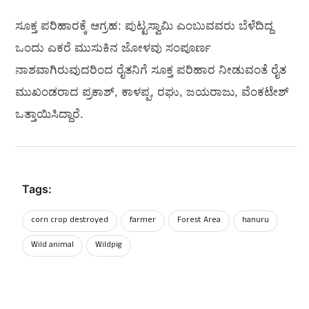
ಸೂಕ್ತ ಪರಿಹಾರಕ್ಕೆ ಆಗ್ರಹ: ಪುಟ್ಟಸ್ವಾಮಿ ಎಂಬುವವರು ಬೆಳೆದಿದ್ದ
ಒಂದು ಎಕರೆ ಮುಸುಕಿನ ಜೋಳವು ಸಂಪೂರ್ಣ
ನಾಶವಾಗಿರುವುದರಿಂದ ರೈತನಿಗೆ ಸೂಕ್ತ ಪರಿಹಾರ ನೀಡುವಂತೆ ರೈತ
ಮುಖಂಡರಾದ ಪ್ರಕಾಶ್, ಕಾಳಪ್ಪ, ರಘು, ಜಯರಾಜು, ವೆಂಕಟೇಶ್
ಒತ್ತಾಯಿಸಿದ್ದಾರೆ.
Tags:
corn crop destroyed
farmer
Forest Area
hanuru
Wild animal
Wildpig