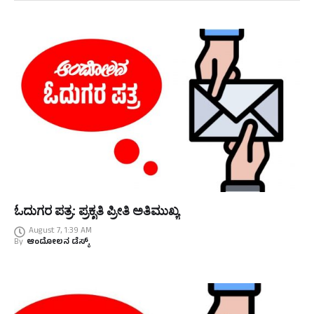
ಓದುಗರ ಪತ್ರ: ಪ್ರಕೃತಿ ಪ್ರೀತಿ ಅತಿಮುಖ್ಯ
August 7, 1:39 AM
By
ಆಂದೋಲನ ಡೆಸ್ಕ್