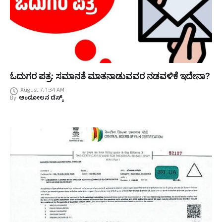
ಓದುಗರ ಪತ್ರ: ಸಮಾನತೆ ಮಾತನಾಡುವವರ ನಡವಳಿಕೆ ಇದೇನಾ?
August 7, 1:34 AM
By
ಆಂದೋಲನ ಡೆಸ್ಕ್