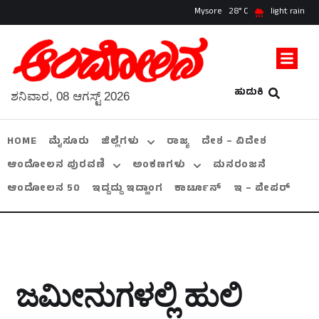
Mysore
28
light rain
ಹುಡುಕಿ
ಶನಿವಾರ, 08 ಆಗಸ್ಟ್ 2026
HOME
ಮೈಸೂರು
ಜಿಲ್ಲೆಗಳು
ರಾಜ್ಯ
ದೇಶ – ವಿದೇಶ
ಆಂದೋಲನ ಪುರವಣಿ
ಅಂಕಣಗಳು
ಮನರಂಜನೆ
ಆಂದೋಲನ 50
ಇದ್ದದ್ದು ಇದ್ಹಾಂಗ
ಕಾರ್ಟೂನ್
ಇ – ಪೇಪರ್
ಜಮೀನುಗಳಲ್ಲಿ ಹುಲಿ