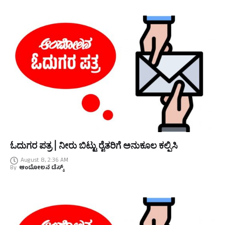
ಓದುಗರ ಪತ್ರ | ನೀರು ಬಿಟ್ಟು ರೈತರಿಗೆ ಅನುಕೂಲ ಕಲ್ಪಿಸಿ
August 8, 2:36 AM
By
ಆಂದೋಲನ ಡೆಸ್ಕ್