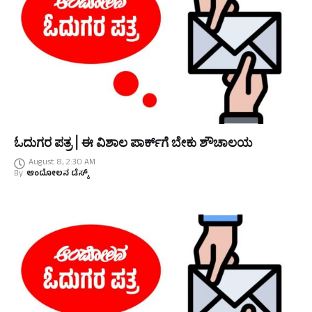
ಓದುಗರ ಪತ್ರ | ಈ ವಿಶಾಲ ಪಾರ್ಕ್‌ಗೆ ಬೇಕು ಶೌಚಾಲಯ
August 8, 2:30 AM
By
ಆಂದೋಲನ ಡೆಸ್ಕ್