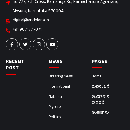
no 777, 7th Cross, Ramanuja Rd, Ramachandra Agrahara,
Mysuru, Karnataka 570004
digital@andolana.in
+91 9071777071
RECENT
NEWS
PAGES
POST
Breaking News
Home
International
ಮನರಂಜನೆ
National
ಆಂದೋಲನ
ಪುರವಣಿ
Mysore
ಅಂಕಣಗಳು
Politics