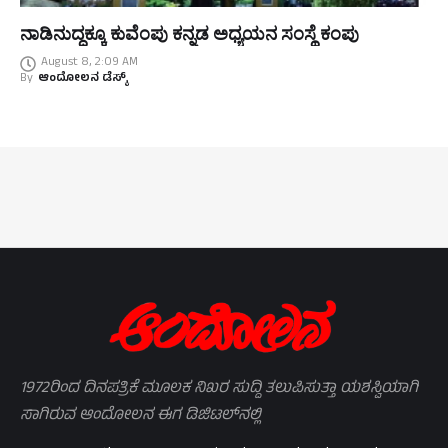
ನಾಡಿನುದ್ದಕ್ಕೂ ಕುವೆಂಪು ಕನ್ನಡ ಅಧ್ಯಯನ ಸಂಸ್ಥೆ ಕಂಪು
August 8, 2:09 AM
By
ಆಂದೋಲನ ಡೆಸ್ಕ್
1972ರಿಂದ ದಿನಪತ್ರಿಕೆ ಮೂಲಕ ನಿಖರ ಸುದ್ದಿ ತಲುಪಿಸುತ್ತಾ ಯಶಸ್ವಿಯಾಗಿ
ಸಾಗಿರುವ ಆಂದೋಲನ ಈಗ ಡಿಜಿಟಲ್‌ನಲ್ಲಿ