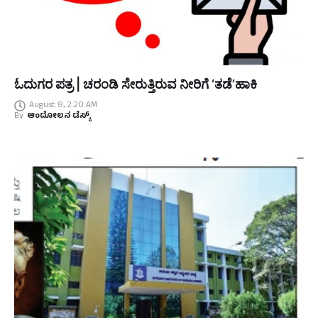
ಓದುಗರ ಪತ್ರ | ಚರಂಡಿ ಸೇರುತ್ತಿರುವ ನೀರಿಗೆ ‘ತಡೆ’ಹಾಕಿ
August 8, 2:20 AM
By
ಆಂದೋಲನ ಡೆಸ್ಕ್