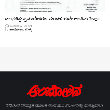
ಚಲನಚಿತ್ರ: ಪ್ರಮಾಣೀಕರಣ ಮಂಡಳಿಯದೇ ಅಂತಿಮ ತೀರ್ಪು
August 7, 1:33 AM
By
ಆಂದೋಲನ ಡೆಸ್ಕ್
1972ರಿಂದ ದಿನಪತ್ರಿಕೆ ಮೂಲಕ ನಿಖರ ಸುದ್ದಿ ತಲುಪಿಸುತ್ತಾ ಯಶಸ್ವಿಯಾಗಿ