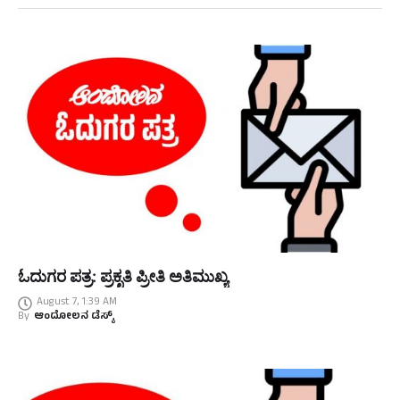
ಓದುಗರ ಪತ್ರ: ಪ್ರಕೃತಿ ಪ್ರೀತಿ ಅತಿಮುಖ್ಯ
August 7, 1:39 AM
By
ಆಂದೋಲನ ಡೆಸ್ಕ್