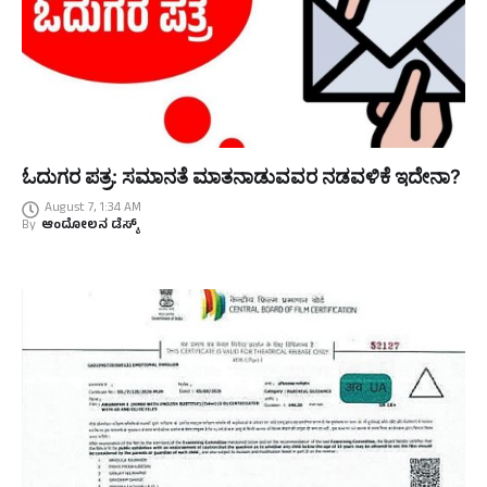
ಓದುಗರ ಪತ್ರ: ಸಮಾನತೆ ಮಾತನಾಡುವವರ ನಡವಳಿಕೆ ಇದೇನಾ?
August 7, 1:34 AM
By
ಆಂದೋಲನ ಡೆಸ್ಕ್