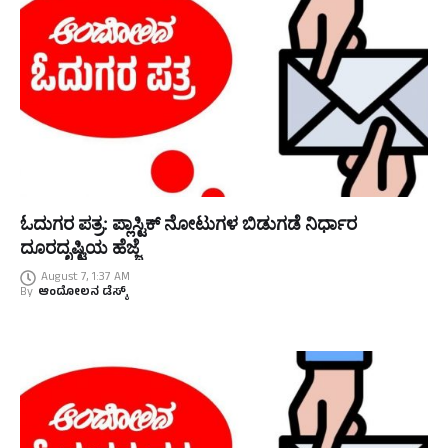
ಓದುಗರ ಪತ್ರ: ಪ್ಲಾಸ್ಟಿಕ್ ನೋಟುಗಳ ಬಿಡುಗಡೆ ನಿರ್ಧಾರ
ದೂರದೃಷ್ಟಿಯ ಹೆಜ್ಜೆ
August 7, 1:37 AM
By
ಆಂದೋಲನ ಡೆಸ್ಕ್